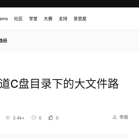
rams
社区
学堂
大赛
支持
茶思屋
路径
何知道C盘目录下的大文件路
举报
3.4k+
0
0