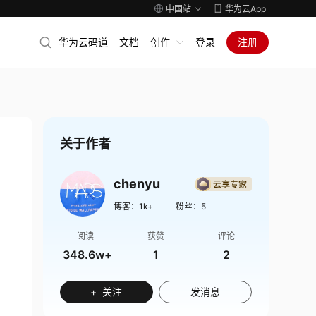
中国站
华为云App
华为云码道
文档
创作
登录
注册
关于作者
chenyu
博客：
1k+
粉丝：
5
阅读
获赞
评论
348.6w+
1
2
+ 关注
发消息