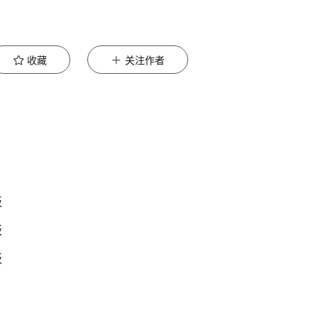
收藏
关注作者
板
板
板