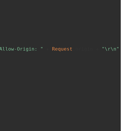
Allow-Origin: "
 + 
Request
.origin + 
"\r\n"