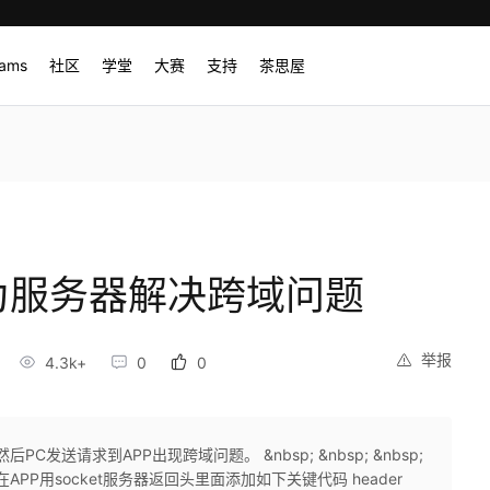
rams
社区
学堂
大赛
支持
茶思屋
p作为服务器解决跨域问题
举报
4.3k+
0
0
后PC发送请求到APP出现跨域问题。 &nbsp; &nbsp; &nbsp;
 解决办法 在APP用socket服务器返回头里面添加如下关键代码 header