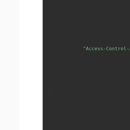
       + 
"Access-Control-