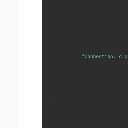
       + 
"Connection: clo