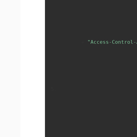
       + 
"Access-Control-