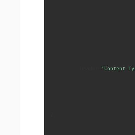
       header=
"Content-Ty