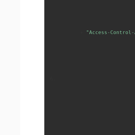
       + 
"Access-Control-