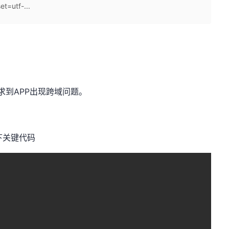
t=utf-...
请求到APP出现跨域问题。
如下关键代码