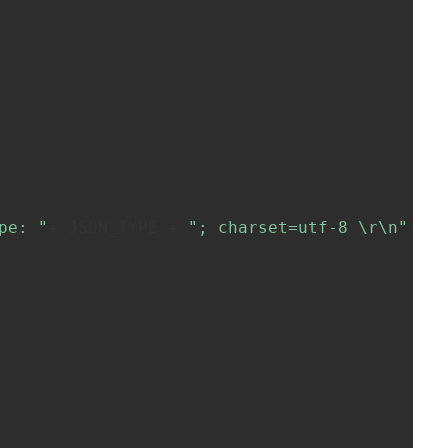
pe: "
+ JSON_TYPE + 
"; charset=utf-8 \r\n"