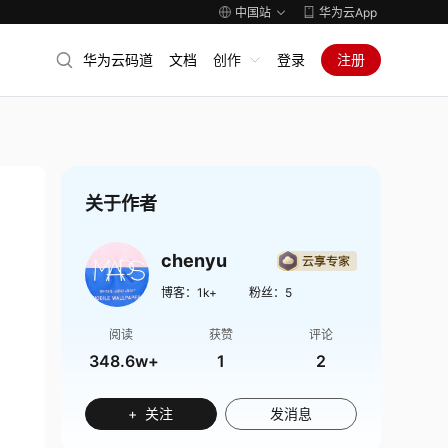
中国站
华为云App
华为云码道
文档
创作
登录
注册
关于作者
chenyu
博客：
1k+
粉丝：
5
阅读
获赞
评论
348.6w+
1
2
+ 关注
发消息