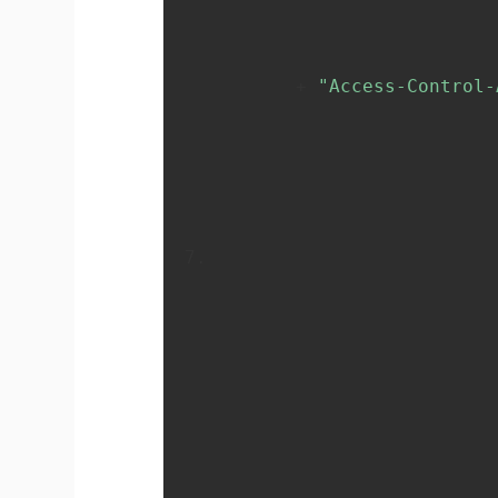
       + 
"Access-Control-