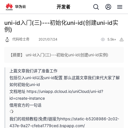
开发者
返
uni-id入门(三)---初始化uni-id(创建uni-id实
回
例)
代码哈士奇
2021/07/24
5.5k+
举
报
【摘要】 uni-id入门(三)---初始化uni-id(创建uni-id实例)
个
上篇文章我们讲了准备工作
包括引入uni-id以及uni-id配置 那么这篇文章我们来代大家了解
我
人
如何初始化uni-id
文档地址
https://uniapp.dcloud.io/uniCloud/uni-id?
我
的
主
id=create-instance
借用官方的一句话
我
的
开
页
我们的视频教程(免费)链接为
https://static-b5208986-2c02-
我
的
开
发
437e-9a27-cfeba1779ced.bspapp.com/