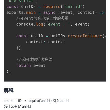
'use strict'
;
议
注
验
收
const
 uniIDs 
=
require
(
'uni-id'
)
exports
.
main
=
async
(
event
,
 context
)
=>
{
藏
//event为客户端上传的参数
	console
.
log
(
'event : '
,
 event
)
const
 uniID 
=
 uniIDs
.
createInstance
(
{
		context
:
 context

}
)
//返回数据给客户端
return
}
;
解释
const uniIDs = require(‘uni-id’) 引入uni-id
为什么要写 uni-id