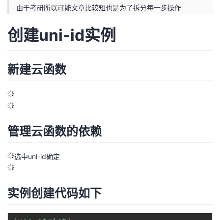
由于考研所以可能文章比较短也是为了拆分每一步操作
的
Programs
发
者
创建uni-id实例
支
者
我
持
学
的
我
新建云函数
我
堂
博
的
我
的
我
客
论
的
我
我
管理云函数的依赖
技
的
坛
圈
的
我
的
我
选中uni-id确定
术
云
子
直
的
我
课
的
我
支
声
播
活
的
程
认
的
我
实例创建代码如下
持
建
动
关
证
实
的