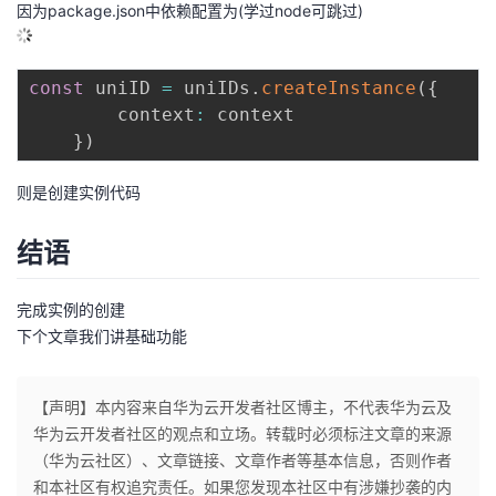
因为package.json中依赖配置为(学过node可跳过)
const
 uniID 
=
 uniIDs
.
createInstance
(
{
		context
:
 context

}
)
则是创建实例代码
结语
完成实例的创建
下个文章我们讲基础功能
【声明】本内容来自华为云开发者社区博主，不代表华为云及
华为云开发者社区的观点和立场。转载时必须标注文章的来源
（华为云社区）、文章链接、文章作者等基本信息，否则作者
和本社区有权追究责任。如果您发现本社区中有涉嫌抄袭的内