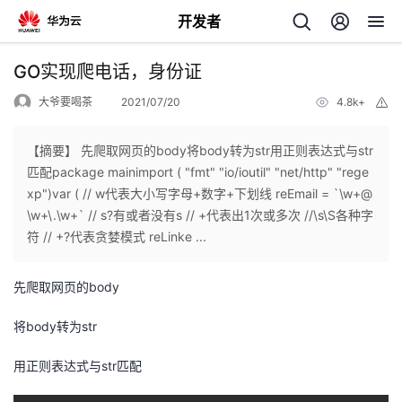
开发者
返
GO实现爬电话，身份证
回
大爷要喝茶
2021/07/20
4.8k+
举
报
【摘要】 先爬取网页的body将body转为str用正则表达式与str
匹配package mainimport ( "fmt" "io/ioutil" "net/http" "rege
xp")var ( // w代表大小写字母+数字+下划线 reEmail = `\w+@
个
\w+\.\w+` // s?有或者没有s // +代表出1次或多次 //\s\S各种字
符 // +?代表贪婪模式 reLinke ...
我
人
先爬取网页的body
的
主
将body转为str
开
页
用正则表达式与str匹配
发