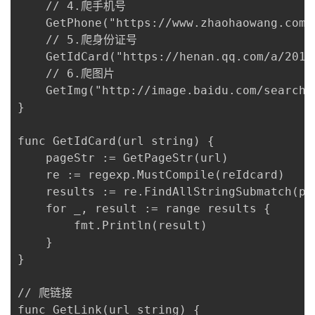
	// 4.爬手机号

	GetPhone("https://www.zhaohaowang.com/")

	// 5.爬身份证号

	GetIdCard("https://henan.qq.com/a/20171107/069413.htm")

	// 6.爬图片

	GetImg("http://image.baidu.com/search/index?tn=baiduimage&ps=1&ct=201326592&lm=-1&cl=2&nc=1&ie=utf-8&word=%E7%BE%8E%E5%A5%B3")

}

func GetIdCard(url string) {

	pageStr := GetPageStr(url)

	re := regexp.MustCompile(reIdcard)

	results := re.FindAllStringSubmatch(pageStr, -1)

	for _, result := range results {

		fmt.Println(result)

	}

}

// 爬链接

func GetLink(url string) {
