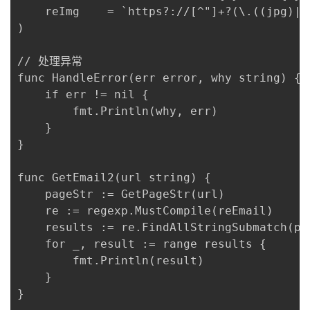
	reImg    = `https?://[^"]+?(\.((jpg)|(png)|(jpeg)|(gif)|(bmp)))`

我
注
的
开
)

的
Programs
发
// 处理异常

func HandleError(err error, why string) {

支
者
	if err != nil {

		fmt.Println(why, err)

持
学
	}

}

我
堂
func GetEmail2(url string) {

的
我
我
	pageStr := GetPageStr(url)

	re := regexp.MustCompile(reEmail)

技
的
的
我
	results := re.FindAllStringSubmatch(pageStr, -1)

	for _, result := range results {

术
云
课
的
我
		fmt.Println(result)

	}

支
声
程
认
的
我
}
