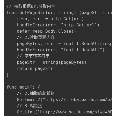
持
建
证
实
的
// 抽取根据url获取内容

func GetPageStr(url string) (pageStr string
议
验
收
	resp, err := http.Get(url)

	HandleError(err, "http.Get url")

藏
	defer resp.Body.Close()

	// 2.读取页面内容

	pageBytes, err := ioutil.ReadAll(resp.Body)

	HandleError(err, "ioutil.ReadAll")

	// 字节转字符串

	pageStr = string(pageBytes)

	return pageStr

}

func main() {

	// 2.抽取的爬邮箱

	GetEmail2("https://tieba.baidu.com/p/6051076813?red_tag=1573533731")

	// 3.爬链接

	GetLink("http://www.baidu.com/s?wd=%E8%B4%B4%E5%90%A7%20%E7%95%99%E4%B8%8B%E9%82%AE%E7%AE%B1&rsv_spt=1&rsv_iqid=0x98ace53400003985&issp=1&f=8&rsv_bp=1&rsv_idx=2&ie=utf-8&tn=baiduhome_pg&rsv_enter=1&rsv_dl=ib&rsv_sug2=0&inputT=5197&rsv_sug4=6345")
