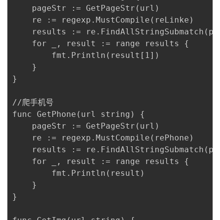
	pageStr := GetPageStr(url)

	re := regexp.MustCompile(reLinke)

	results := re.FindAllStringSubmatch(pageStr, -1)

	for _, result := range results {

		fmt.Println(result[1])

	}

}

//爬手机号

func GetPhone(url string) {

	pageStr := GetPageStr(url)

	re := regexp.MustCompile(rePhone)

	results := re.FindAllStringSubmatch(pageStr, -1)

	for _, result := range results {

		fmt.Println(result)

	}

}
