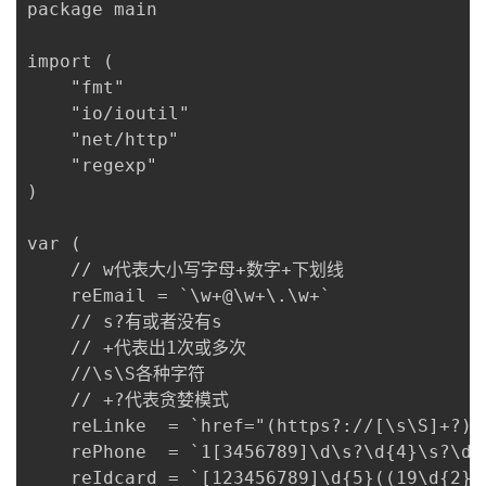
package main

者
import (

	"fmt"

我
	"io/ioutil"

	"net/http"

的
我
	"regexp"

)

博
的
我
var (

客
论
的
我
	// w代表大小写字母+数字+下划线

	reEmail = `\w+@\w+\.\w+`

坛
圈
的
我
	// s?有或者没有s

	// +代表出1次或多次

子
直
的
我
	//\s\S各种字符

	// +?代表贪婪模式

我
播
活
的
	reLinke  = `href="(https?://[\s\S]+?)"`

	rePhone  = `1[3456789]\d\s?\d{4}\s?\d{4}`

我
动
关
的
	reIdcard = `[123456789]\d{5}((19\d{2})|(20[01]\d))((0[1-9])|(1[012]))((0[1-9])|([12]\d)|(3[01]))\d{3}[\dXx]`
