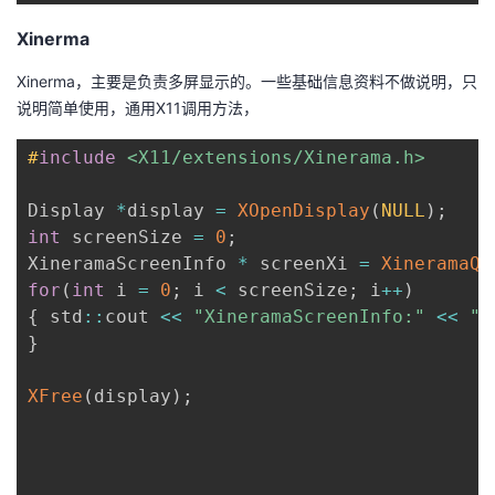
Xinerma
Xinerma，主要是负责多屏显示的。一些基础信息资料不做说明，只
说明简单使用，通用X11调用方法，
#
include
<X11/extensions/Xinerama.h>
Display 
*
display 
=
XOpenDisplay
(
NULL
)
;
int
 screenSize 
=
0
;
XineramaScreenInfo 
*
 screenXi 
=
XineramaQu
for
(
int
 i 
=
0
;
 i 
<
 screenSize
;
 i
++
)
{
 std
::
cout 
<<
"XineramaScreenInfo:"
<<
" 
}
XFree
(
display
)
;