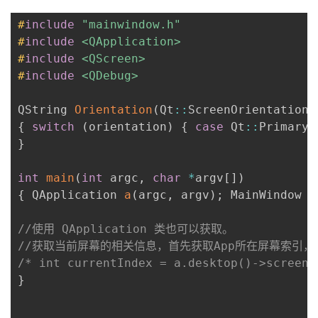
#
include
"mainwindow.h"
#
include
<QApplication>
#
include
<QScreen>
#
include
<QDebug>
QString 
Orientation
(
Qt
::
ScreenOrientation 
{
switch
(
orientation
)
{
case
 Qt
::
PrimaryO
}
int
main
(
int
 argc
,
char
*
argv
[
]
)
{
 QApplication 
a
(
argc
,
 argv
)
;
 MainWindow w
//使用 QApplication 类也可以获取。
//获取当前屏幕的相关信息，首先获取App所在屏幕索引，
/* int currentIndex = a.desktop()->screenN
}