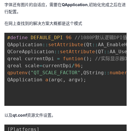
字体还有图片的自适应，需要在
QApplication
,初始化完成之后在进
者
行配置。
在网上查找到的解决方案大概都是这个模式
我
#
define
DEFAULE_DPI
96
//1080P默认逻辑DPI值
的
我
QApplication
::
setAttribute
(
Qt
::
AA_EnableHi
QCoreApplication
::
setAttribute
(
QT
::
AA_UseH
博
的
我
qreal currentDpi 
=
funtion
(
)
;
//实际显示器DP
qreal scale
=
currentDpi
/
96
;
客
论
的
我
qputenv
(
"QT_SCALE_FACTOR"
,
QString
::
number
(
QApplication 
a
(
argc
,
 argv
)
;
坛
圈
的
我
子
直
的
我
我
播
活
的
以及
qt.conf
资源文件设置。
我
动
关
的
[Platforms]
