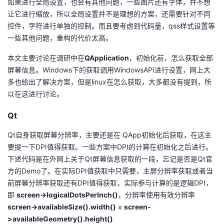
如果进行全局设置，也会有其他问题，一些图片还有字体，并不想
持
建
证
实
的
让它进行缩放，所以全局设置并不是理想的方案，还需要针对不同
控件，字符进行单独的控制。而且要考虑到代码量，qss样式设置等
议
验
收
一些其他问题，重构的代价太高。
藏
本文主要讨论在调研中在
QApplication
，初始化前，怎么获取全部
屏幕信息。Windows下的获取调用WindowsAPI进行设置，网上大
多也给出了解决方案，但是linux在怎么获取，大多都没有提到，所
以在这进行讨论。
Qt
Qt自身获取屏幕分辨率，主要还是在 QApp初始化后获取，在这主
要提一下DPI值得获取。一些方案中DPI的计算在初始化之后进行。
下述代码是在外网上关于Qt屏幕信息获取的一段，忘记是否是Qt官
方的Demo了。在实际DPI值获取中只需要，主屏分辨率获取或者当
前屏幕分辨率获取还有DPI值得获取，实际参与计算的是逻辑DPI，
即
screen->logicalDotsPerInch()
，分辨率使用有效分辨率
screen->availableSize().width()
x
screen-
>availableGeometry().height()