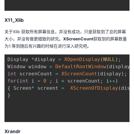
X11_Xlib
关于Xlib 获取所有屏幕信息，并没有成功，只是获取到了总的屏幕
大小，并没有做更细致的研究。
XScreenCount
获取到的屏幕数量
为1.等到随后有兴趣的时候在进行深入研究吧。
Display 
*
display 
=
XOpenDisplay
(
NULL
)
;
Window window 
=
DefaultRootWindow
(
display
)
int
 screenCount 
=
XScreenCount
(
display
)
;
for
(
int
 i 
=
0
;
 i 
<
 screenCount
;
 i
++
)
{
 Screen
*
 screent 
=
XScreenOfDisplay
(
disp
}
Xrandr