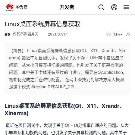
开发者
返
Linux桌面系统屏幕信息获取
回
何其不顾四月天
2021/07/17
1.1w+
举
报
【摘要】 Linux桌面系统屏幕信息获取(Qt、X11、Xrandr、Xin
erma) ​ 最近在项目测试中，发现了关于Qt - UI分辨率自适应的
问题。从大小屏幕互相切换的问题。也引发了关于屏幕检测的
个
问题。其中关于字体还有图片的自适应，需要在QApplication,
初始化完成之后在进行配置。 在网上查找到的解决方案大概都
我
人
是这个模式 #define DEFAULE_DPI...
的
主
Linux桌面系统屏幕信息获取(Qt、X11、Xrandr、
Xinerma)
开
页
​ 最近在项目测试中，发现了关于Qt - UI分辨率自适应的问题。从大
发
小屏幕互相切换的问题。也引发了关于屏幕检测的问题。其中关于