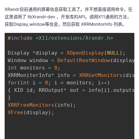
XRandr目前通用的屏幕信息获取工具了。并不想直接调用命令，在
这里调用了 libXrandr-dev ，开发库的API。调用X11通用的方法，
获取Display,window等信息，然后获取 XRRMonitorInfo 列表。
#
include
<X11/extensions/Xrandr.h>
Display 
*
display 
=
XOpenDisplay
(
NULL
)
;
Window window 
=
DefaultRootWindow
(
display
)
int
 monitors 
=
0
;
XRRMonitorInfo
*
 info 
=
XRRGetMonitors
(
disp
for
(
int
 i 
=
0
;
 i 
<
 monitors
;
 i
++
)
{
 XID id
;
 RROutput
*
 out 
=
 info
[
i
]
.
outputs
;
}
XRRFreeMonitors
(
info
)
;
XFree
(
display
)
;