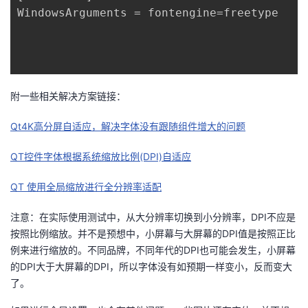
WindowsArguments = fontengine=freetype

我
注
的
开
的
Programs
发
支
者
附一些相关解决方案链接：
持
学
Qt4K高分屏自适应，解决字体没有跟随组件增大的问题
我
堂
QT控件字体根据系统缩放比例(DPI)自适应
的
我
我
QT 使用全局缩放进行全分辨率适配
技
的
注意：在实际使用测试中，从大分辨率切换到小分辨率，DPI不应是
的
我
按照比例缩放。并不是预想中，小屏幕与大屏幕的DPI值是按照正比
术
云
例来进行缩放的。不同品牌，不同年代的DPI也可能会发生，小屏幕
课
的
我
的DPI大于大屏幕的DPI，所以字体没有如预期一样变小，反而变大
支
声
了。
程
认
的
我