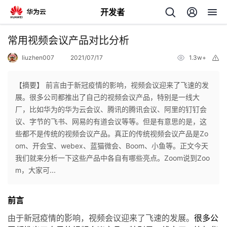
开发者
返
常用视频会议产品对比分析
回
liuzhen007
2021/07/17
1.3w+
举
报
【摘要】 前言由于新冠疫情的影响，视频会议迎来了飞速的发
展。很多公司都推出了自己的视频会议产品，特别是一线大
厂，比如华为的华为云会议、腾讯的腾讯会议、阿里的钉钉会
个
议、字节的飞书、网易的有道会议等等。但是有意思的是，这
些都不是传统的视频会议产品。真正的传统视频会议产品是Zo
我
人
om、开会宝、webex、蓝猫微会、Boom、小鱼等。正文今天
我们就来分析一下这些产品中各自有哪些亮点。Zoom说到Zoo
的
主
m，大家可...
开
页
前言
由于新冠疫情的影响，视频会议迎来了飞速的发展。
很多公
发