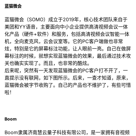
持
建
证
实
的
蓝猫微会
议
验
收
蓝猫微会（SOMO）成立于2019年，核心技术团队来自于
美团和YY语音，主要面向中小企业提供高清视频会议一体
藏
化产品（硬件+软件）和服务，包括高清视频会议智能一体
机，全向麦克风，云会议室等。它的PC客户端做也非常
炫，特别是它的屏幕标注功能，让人眼前一亮。自己在做屏
幕标注的时候，就想实现蓝猫微会的效果，最后通过技术攻
关也确实实现了。而且，也非常的酷炫。
后来呢，突然有一天发现蓝猫微会的PC客户打不开了，一
直提示没有联网，如下图所示。后来，一查才知道，原来，
蓝猫微会被字节收购了。自己的产品也不维护了，有些可惜
啦！
Boom
Boom隶属济南慧云量子科技有限公司，是一家拥有音视频