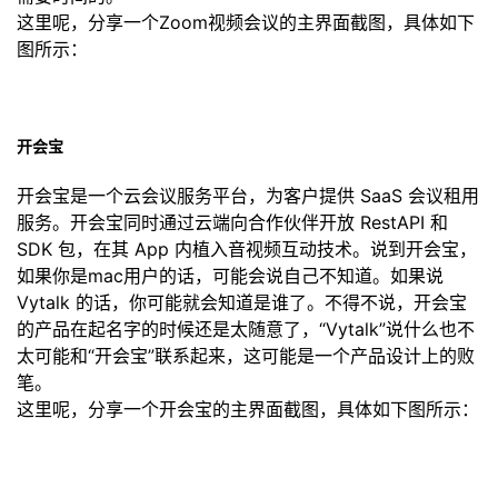
这里呢，分享一个Zoom视频会议的主界面截图，具体如下
我
注
的
开
图所示：
的
Programs
发
支
者
开会宝
持
学
开会宝是一个云会议服务平台，为客户提供 SaaS 会议租用
服务。开会宝同时通过云端向合作伙伴开放 RestAPI 和
我
堂
SDK 包，在其 App 内植入音视频互动技术。说到开会宝，
如果你是mac用户的话，可能会说自己不知道。如果说
的
我
我
Vytalk 的话，你可能就会知道是谁了。不得不说，开会宝
的产品在起名字的时候还是太随意了，“Vytalk”说什么也不
技
的
的
我
太可能和“开会宝”联系起来，这可能是一个产品设计上的败
笔。
术
云
课
的
我
这里呢，分享一个开会宝的主界面截图，具体如下图所示：
支
声
程
认
的
我