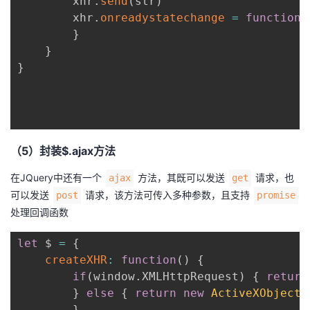
		xhr
.
send
(
str
)
		xhr
.
onreadystatechange
=
function
(
}
}
}
（5）封装$.ajax方法
在JQuery中还有一个
方法，其既可以发送
请求，也
ajax
get
可以发送
请求，该方法可传入多种参数，且支持
post
promise
处理回调函数
let
 $ 
=
{
createXHR
:
function
(
)
{
if
(
window
.
XMLHttpRequest
)
{
return
}
else
{
return
new
ActiveXObject
(
}