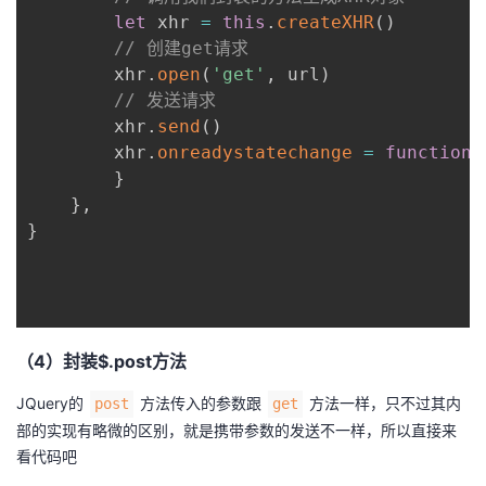
let
 xhr 
=
this
.
createXHR
(
)
// 创建get请求
		xhr
.
open
(
'get'
,
 url
)
// 发送请求
		xhr
.
send
(
)
		xhr
.
onreadystatechange
=
function
(
}
}
,
}
（4）封装$.post方法
JQuery的
方法传入的参数跟
方法一样，只不过其内
post
get
部的实现有略微的区别，就是携带参数的发送不一样，所以直接来
看代码吧