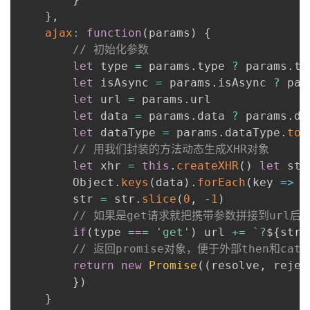
}
,
ajax
:
function
(
params
)
{
// 初始化参数
let
 type 
=
 params
.
type 
?
 params
.
ty
let
 isAsync 
=
 params
.
isAsync 
?
 par
let
 url 
=
 params
.
url

let
 data 
=
 params
.
data 
?
 params
.
da
let
 dataType 
=
 params
.
dataType
.
toL
// 用我们封装的方法动态生成XHR对象
let
 xhr 
=
this
.
createXHR
(
)
let
 str
		Object
.
keys
(
data
)
.
forEach
(
key
=>
 s
		str 
=
 str
.
slice
(
0
,
-
1
)
// 如果是get请求就把携带参数拼接到url后
if
(
type 
===
'get'
)
 url 
+=
`
?
${
str
}
// 返回promise对象，便于外部then和cat
return
new
Promise
(
(
resolve
,
 rejec
}
)
}