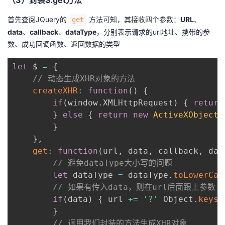
（3）封装$.get方法
首先查阅JQuery的
方法可知，其接收四个参数：
URL
、
get
data
、
callback
、
dataType
，分别表示请求的url地址、携带的参
数、成功回调函数、返回数据的类型
let
 $ 
=
{
// 动态生成XHR对象的方法
createXHR
:
function
(
)
{
if
(
window
.
XMLHttpRequest
)
{
return
}
else
{
return
new
ActiveXObject
(
}
}
,
get
:
function
(
url
,
 data
,
 callback
,
 dat
// 避免dataType大小写的问题
let
 dataType 
=
 dataType
.
toLowerCas
// 如果有传入data，则在url后面跟上参数
if
(
data
)
{
 url 
+=
'?'
 Object
.
keys
(
}
// 调用我们封装的方法生成XHR对象