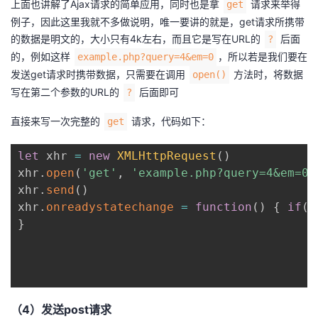
上面也讲解了Ajax请求的简单应用，同时也是拿
请求来举得
get
例子，因此这里我就不多做说明，唯一要讲的就是，get请求所携带
的数据是明文的，大小只有4k左右，而且它是写在URL的
后面
?
的，例如这样
，所以若是我们要在
example.php?query=4&em=0
发送get请求时携带数据，只需要在调用
方法时，将数据
open()
写在第二个参数的URL的
后面即可
?
直接来写一次完整的
请求，代码如下：
get
let
 xhr 
=
new
XMLHttpRequest
(
)
xhr
.
open
(
'get'
,
'example.php?query=4&em=0'
xhr
.
send
(
)
xhr
.
onreadystatechange
=
function
(
)
{
if
(
x
}
（4）发送post请求