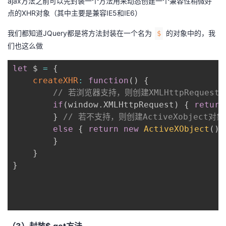
ajax方法之前可以先封装一个方法用来动态创建一个兼容性稍微好
点的XHR对象（其中主要是兼容IE5和IE6）
我们都知道JQuery都是将方法封装在一个名为
的对象中的，我
$
们也这么做
let
 $ 
=
{
createXHR
:
function
(
)
{
// 若浏览器支持，则创建XMLHttpRequest
if
(
window
.
XMLHttpRequest
)
{
return
}
// 若不支持，则创建ActiveXobject对象
else
{
return
new
ActiveXObject
(
)
}
}
}