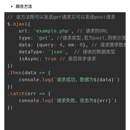
综合方法
// 该方法既可以发送get请求又可以发送post请求
$
.
ajax
(
{
	url
:
'example.php'
,
// 请求的URL
	type
:
'get'
,
//请求类型,若为post,则表示发送
	data
:
{
query
:
4
,
 em
:
0
}
,
// 请求携带数据
	dataType
:
'json'
,
// 接收的数据类型
	isAsync
:
true
// 是否异步请求
}
)
.
then
(
data
=>
{
	console
.
log
(
`
请求成功，数据为
${
data
}
`
)
}
)
.
catch
(
err
=>
{
	console
.
log
(
`
请求失败，状态为
${
err
}
`
)
}
)