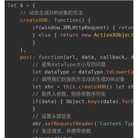
let
 $ 
=
{
// 动态生成XHR对象的方法
createXHR
:
function
(
)
{
if
(
window
.
XMLHttpRequest
)
{
return
}
else
{
return
new
ActiveXObject
(
}
}
,
post
:
function
(
url
,
 data
,
 callback
,
 da
// 避免dataType大小写的问题
let
 dataType 
=
 dataType
.
toLowerCas
// 调用我们封装的方法动态生成XHR对象
let
 xhr 
=
this
.
createXHR
(
)
let
 str
// 若传入参数，则将参数序列化
if
(
data
)
{
 Object
.
keys
(
data
)
.
forEa
}
// 设置头部信息
		xhr
.
setRequestHeader
(
'Content-Type
// 发送请求，并携带参数