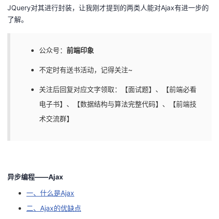
JQuery对其进行封装，让我刚才提到的两类人能对Ajax有进一步的
者
了解。
我
公众号：
前端印象
的
我
不定时有送书活动，记得关注~
博
的
我
关注后回复对应文字领取：【面试题】、【前端必看
电子书】、【数据结构与算法完整代码】、【前端技
客
论
的
我
术交流群】
坛
圈
的
我
子
直
的
我
异步编程——Ajax
我
播
活
的
一、什么是Ajax
我
动
关
的
二、Ajax的优缺点