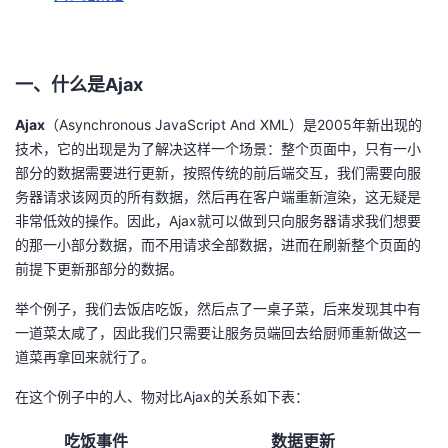
持
建
证
实
的
议
验
收
一、什么是Ajax
藏
Ajax
（Asynchronous JavaScript And XML）是2005年新出现的
技术，它的出现是为了解决这样一个场景：整个页面中，只有一小
部分的数据需要进行更新，按照传统的前后端交互，我们需要向服
务器请求该网页的所有数据，然后再在客户端重新渲染，这无疑是
非常低效的操作。因此，Ajax就可以做到只向服务器请求我们想要
的那一小部分数据，而不用请求全部数据，进而在刷新整个页面的
前提下更新那部分的数据。
举个例子，我们去饭店吃饭，然后点了一桌子菜，后来发现其中有
一道菜太咸了，因此我们只需要让服务员端回去给厨师重新做这一
道菜再拿回来就行了。
在这个例子中的人、物对比Ajax的关系如下表：
吃饭事件
数据更新