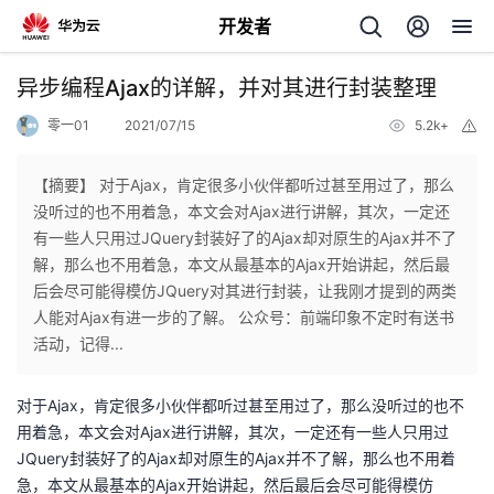
开发者
返
异步编程Ajax的详解，并对其进行封装整理
回
零一01
2021/07/15
5.2k+
举
报
【摘要】 对于Ajax，肯定很多小伙伴都听过甚至用过了，那么
没听过的也不用着急，本文会对Ajax进行讲解，其次，一定还
有一些人只用过JQuery封装好了的Ajax却对原生的Ajax并不了
个
解，那么也不用着急，本文从最基本的Ajax开始讲起，然后最
后会尽可能得模仿JQuery对其进行封装，让我刚才提到的两类
我
人
人能对Ajax有进一步的了解。 公众号：前端印象不定时有送书
活动，记得...
的
主
对于Ajax，肯定很多小伙伴都听过甚至用过了，那么没听过的也不
开
页
用着急，本文会对Ajax进行讲解，其次，一定还有一些人只用过
JQuery封装好了的Ajax却对原生的Ajax并不了解，那么也不用着
发
急，本文从最基本的Ajax开始讲起，然后最后会尽可能得模仿