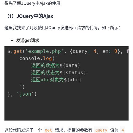
得先了解JQuery中Ajax的使用
（1）JQuery中的Ajax
这里我找来了几段使用JQuery发送Ajax请求的代码，如下所示：
发送get请求
$
.
get
(
'example.php'
,
{
query
:
4
,
 em
:
0
}
,
fu
	console
.
log
(
`
		返回的数据为
${
data
}
		返回的状态为
${
status
}
		返回xhr对象为
${
xhr
}
`
)
}
,
'json'
)
这段代码发送了一个
请求，携带的参数有
值为
get
query
4