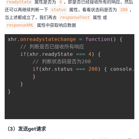
属性是否为
，即是否已经接收所有的响应，然后
readyState
4
还可以再继续判断一下
属性，看看状态码是否为
，
status
200
当上述都成立了，我们再去
属性 或
responseText
属性中获取响应数据
responseXML
xhr
.
onreadystatechange
=
function
(
)
{
// 判断是否已接收所有响应
if
(
xhr
.
readyState 
===
4
)
{
// 判断状态码是否为200
if
(
xhr
.
status 
===
200
)
{
 console
.
l
}
}
}
（3）发送get请求