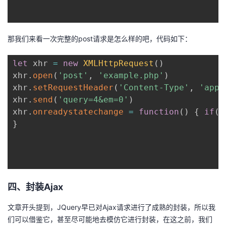
那我们来看一次完整的post请求是怎么样的吧，代码如下：
let
 xhr 
=
new
XMLHttpRequest
(
)
xhr
.
open
(
'post'
,
'example.php'
)
xhr
.
setRequestHeader
(
'Content-Type'
,
'appl
xhr
.
send
(
'query=4&em=0'
)
xhr
.
onreadystatechange
=
function
(
)
{
if
(
x
}
四、封装Ajax
文章开头提到，JQuery早已对Ajax请求进行了成熟的封装，所以我
们可以借鉴它，甚至尽可能地去模仿它进行封装，在这之前，我们