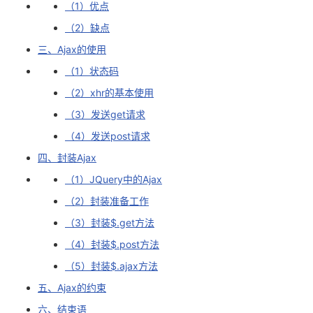
（1）优点
我
注
的
开
（2）缺点
的
Programs
发
三、Ajax的使用
（1）状态码
支
者
（2）xhr的基本使用
（3）发送get请求
持
学
（4）发送post请求
我
堂
四、封装Ajax
（1）JQuery中的Ajax
的
我
我
（2）封装准备工作
技
的
的
我
（3）封装$.get方法
（4）封装$.post方法
术
云
课
的
我
（5）封装$.ajax方法
支
声
程
认
的
我
五、Ajax的约束
六、结束语