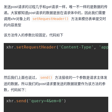
发送post请求的过程几乎和get请求一样，唯一不一样的是数据的传
递。大家都知道post请求的数据是放在请求体中的，因此我们需要
调用xhr对象上的
方法来模仿表单提交时
setRequestHeader()
的内容类型
该方法传入的参数比较固定，代码如下
xhr
.
setRequestHeader
(
'Content-Type'
,
'appl
然后我们上面也说过，
方法接收的一个参数是请求主体发
send()
送的数据，所以我们的post请求要发送的数据就要作为该方法的参
数，代码如下：
xhr
.
send
(
'query=4&em=0'
)