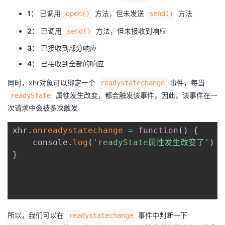
1：
已调用
方法，但未发送
方法
open()
send()
2：
已调用
方法，但未接收到响应
send()
3：
已接收到部分响应
4：
已接收到全部的响应
同时，xhr对象可以绑定一个
事件，每当
readystatechange
属性发生改变，都会触发该事件，因此，该事件在一
readyState
次请求中会被多次触发
xhr
.
onreadystatechange
=
function
(
)
{
	console
.
log
(
'readyState属性发生改变了'
)
}
所以，我们可以在
事件中判断一下
readystatechange