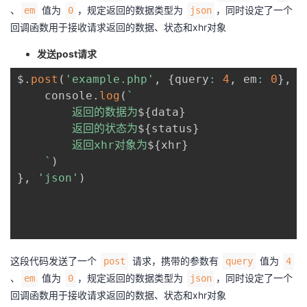
、
值为
，规定返回的数据类型为
，同时设定了一个
em
0
json
回调函数用于接收请求返回的数据、状态和xhr对象
发送post请求
$
.
post
(
'example.php'
,
{
query
:
4
,
 em
:
0
}
,
f
	console
.
log
(
`
		返回的数据为
${
data
}
		返回的状态为
${
status
}
		返回xhr对象为
${
xhr
}
`
)
}
,
'json'
)
这段代码发送了一个
请求，携带的参数有
值为
post
query
4
、
值为
，规定返回的数据类型为
，同时设定了一个
em
0
json
回调函数用于接收请求返回的数据、状态和xhr对象