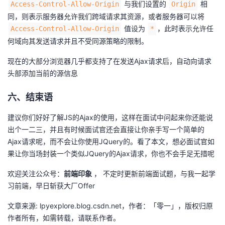
与我们设置的
相
Access-Control-Allow-Origin
Origin
同，则表示服务器允许我们跨域请求其资源，或者服务器可以将
值设为
，此时表示允许任
Access-Control-Allow-Origin
*
何域向其发送请求并且不受同源策略的限制。
现在的大部分浏览器几乎都支持了在发送Ajax请求后，自动向请求
头部添加当前的源信息
六、结束语
建议你们好好了解JS的Ajax的使用，这样在面试中问起来你还能说
出个一二三，并且有时候面试官还会直接让你亲手写一个简单的
Ajax请求呢，而不会让你使用JQuery的。看了本文，想必面试官如
果让你当场封装一个类似JQuery的Ajax请求，你也不会手足无措呢
欢迎关注公众号：
前端印象
， 不定时更新前端面试题，与我一起学
习前端，早日斩获大厂Offer
文章来源: lpyexplore.blog.csdn.net，作者：「零一」，版权归原
作者所有，如需转载，请联系作者。