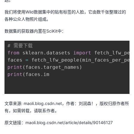
者
我们将使用Wild数据集中的贴有标签的人脸，它由数千张整理过的
各种公众人物照片组成。
我
数据集的获取器内置在SciKit中：
的
我
# 需要下载  
from
 sklearn
.
datasets 
import
 fetch_lfw_peop
博
的
我
faces 
=
 fetch_lfw_people
(
min_faces_per_per
print
(
faces
.
target_names
)
客
论
的
我
print
(
faces
.
im

坛
圈
的
我
子
直
的
我
文章来源: maoli.blog.csdn.net，作者：刘润森！，版权归原作者所
有，如需转载，请联系作者。
我
播
活
的
原文链接：maoli.blog.csdn.net/article/details/90146127
我
动
关
的