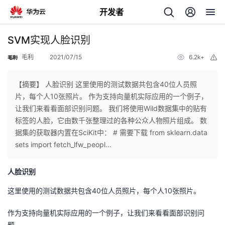
开发者
返
SVM实现人脸识别
回
毛利
2021/07/15
6.2k+
举
报
【摘要】 人脸识别 这里使用的测试数据共包含40位人员照
片，每个人10张照片。 作为支持向量机实际应用的一个例子，
让我们来看看面部识别问题。 我们将使用Wild数据集中的贴有
个
标签的人脸，它由数千张整理过的各种公众人物照片组成。 数
据集的获取器内置在SciKit中： # 需要下载 from sklearn.data
我
人
sets import fetch_lfw_peopl...
的
主
人脸识别
这里使用的测试数据共包含40位人员照片，每个人10张照片。
开
页
作为支持向量机实际应用的一个例子，让我们来看看面部识别问
发
题。