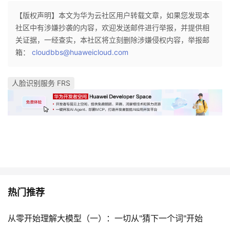
我
注
的
开
【版权声明】本文为华为云社区用户转载文章，如果您发现本
社区中有涉嫌抄袭的内容，欢迎发送邮件进行举报，并提供相
的
Programs
发
关证据，一经查实，本社区将立刻删除涉嫌侵权内容，举报邮
箱：
cloudbbs@huaweicloud.com
支
者
人脸识别服务 FRS
持
学
我
堂
的
我
我
技
的
的
我
术
云
课
的
我
热门推荐
支
声
程
认
的
我
从零开始理解大模型（一）：一切从"猜下一个词"开始