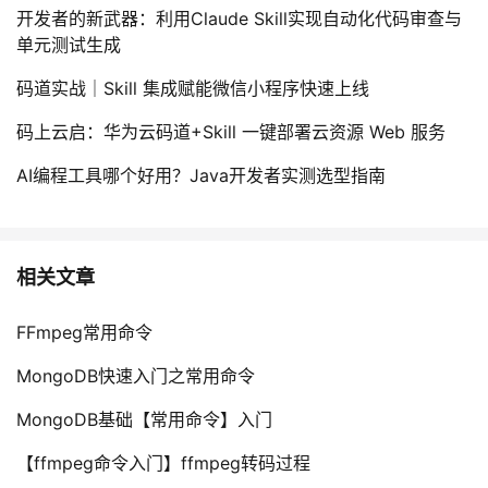
持
建
证
实
的
开发者的新武器：利用Claude Skill实现自动化代码审查与
单元测试生成
议
验
收
码道实战｜Skill 集成赋能微信小程序快速上线
藏
码上云启：华为云码道+Skill 一键部署云资源 Web 服务
AI编程工具哪个好用？Java开发者实测选型指南
相关文章
FFmpeg常用命令
MongoDB快速入门之常用命令
MongoDB基础【常用命令】入门
【ffmpeg命令入门】ffmpeg转码过程