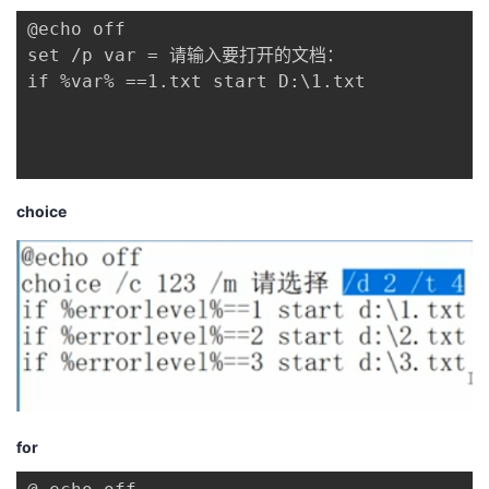
我
注
的
开
@echo off 

set /p var = 请输入要打开的文档：

的
Programs
发
if %var% ==1.txt start D:\1.txt

支
者
持
学
choice
我
堂
的
我
我
技
的
的
我
术
云
课
的
我
支
声
for
程
认
的
我