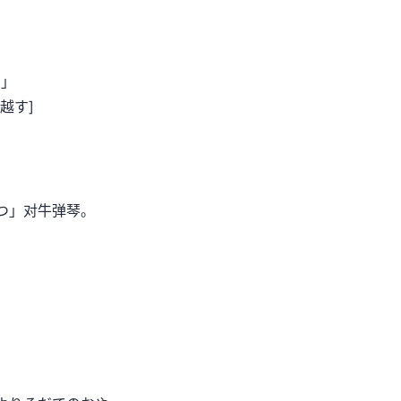
る」
越す]
つ」对牛弹琴。