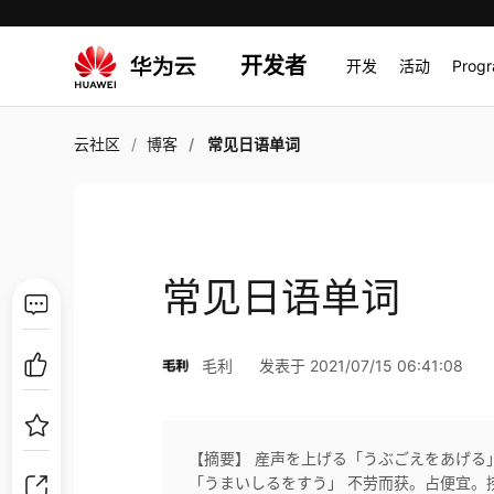
开发者
开发
活动
Prog
云社区
博客
常见日语单词
常见日语单词
毛利
发表于 2021/07/15 06:41:08
【摘要】 産声を上げる「うぶごえをあげる」
「うまいしるをすう」 不劳而获。占便宜。