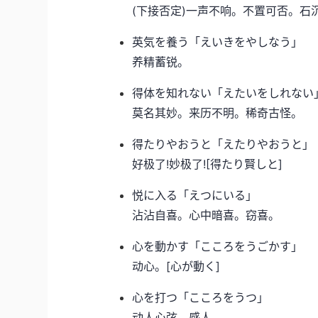
(下接否定)一声不响。不置可否。石
英気を養う「えいきをやしなう」
养精蓄锐。
得体を知れない「えたいをしれない
莫名其妙。来历不明。稀奇古怪。
得たりやおうと「えたりやおうと」
好极了!妙极了![得たり賢しと]
悦に入る「えつにいる」
沾沾自喜。心中暗喜。窃喜。
心を動かす「こころをうごかす」
动心。[心が動く]
心を打つ「こころをうつ」
动人心弦。感人。