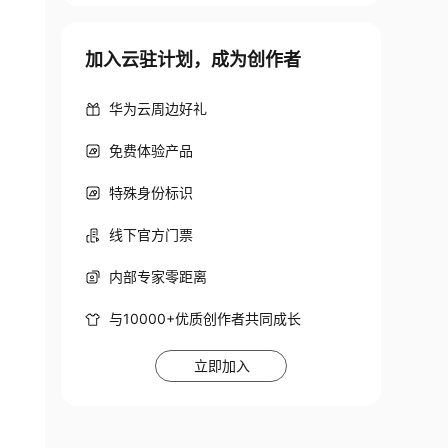
加入云驻计划，成为创作者
华为云周边好礼
免费体验产品
特殊身份标识
线下官方门票
内部专家零距离
与10000+优质创作者共同成长
立即加入