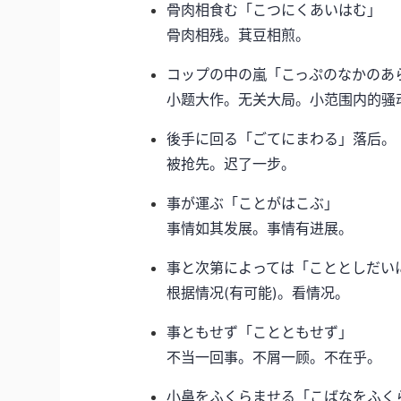
骨肉相食む「こつにくあいはむ」
骨肉相残。萁豆相煎。
コップの中の嵐「こっぷのなかのあ
小题大作。无关大局。小范围内的骚
後手に回る「ごてにまわる」落后。
被抢先。迟了一步。
事が運ぶ「ことがはこぶ」
事情如其发展。事情有进展。
事と次第によっては「こととしだい
根据情况(有可能)。看情况。
事ともせず「ことともせず」
不当一回事。不屑一顾。不在乎。
小鼻をふくらませる「こばなをふく