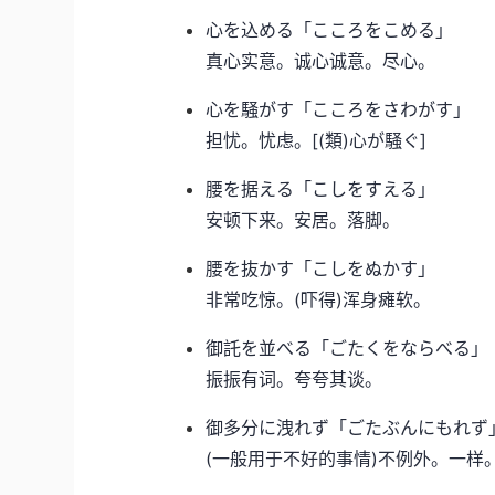
心を込める「こころをこめる」
真心实意。诚心诚意。尽心。
心を騒がす「こころをさわがす」
担忧。忧虑。[(類)心が騒ぐ]
腰を据える「こしをすえる」
安顿下来。安居。落脚。
腰を抜かす「こしをぬかす」
非常吃惊。(吓得)浑身瘫软。
御託を並べる「ごたくをならべる」
振振有词。夸夸其谈。
御多分に洩れず「ごたぶんにもれず
(一般用于不好的事情)不例外。一样