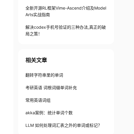
全新开源RL框架Vime-Ascend介绍及Model
Arts实战指南
解决codex手机号验证的三种办法,真正的破
局之策！
相关文章
翻转字符串里的单词
考研英语 词根词缀单词补充
常用英语词组
akka案例：统计单词个数
LLM 如何处理词汇表之外的单词或标记？