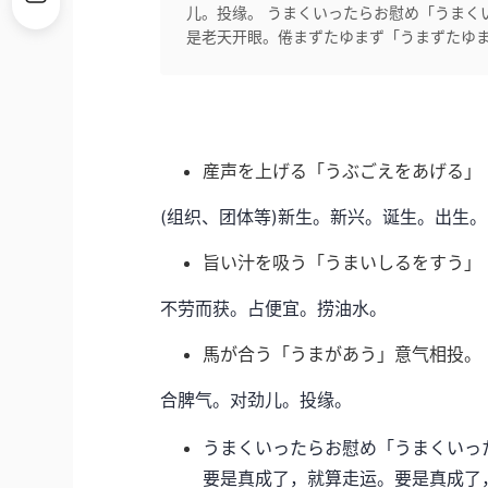
儿。投缘。 うまくいったらお慰め「うまく
是老天开眼。倦まずたゆまず「うまずたゆまず
産声を上げる「うぶごえをあげる」
(组织、团体等)新生。新兴。诞生。出生。
旨い汁を吸う「うまいしるをすう」
不劳而获。占便宜。捞油水。
馬が合う「うまがあう」意气相投。
合脾气。对劲儿。投缘。
うまくいったらお慰め「うまくいっ
要是真成了，就算走运。要是真成了