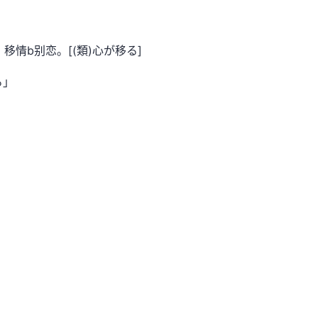
移情b别恋。[(類)心が移る]
る」
」