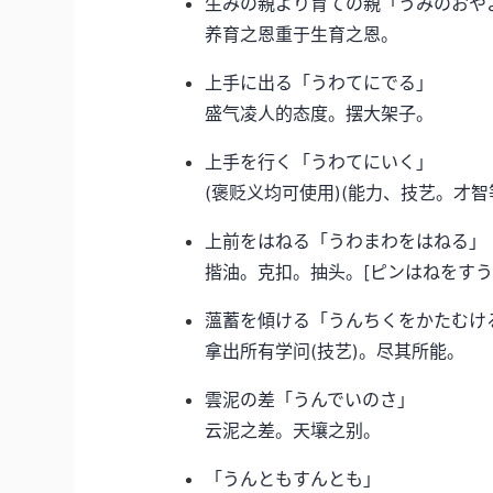
生みの親より育ての親「うみのおや
养育之恩重于生育之恩。
上手に出る「うわてにでる」
盛气凌人的态度。摆大架子。
上手を行く「うわてにいく」
(褒贬义均可使用)(能力、技艺。才
上前をはねる「うわまわをはねる」
揩油。克扣。抽头。[ピンはねをすうる
薀蓄を傾ける「うんちくをかたむけ
拿出所有学问(技艺)。尽其所能。
雲泥の差「うんでいのさ」
云泥之差。天壤之别。
「うんともすんとも」