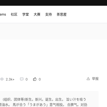
rams
社区
学堂
大赛
支持
茶思屋
举报
2.3k+
0
0
 (组织、团体等)新生。新兴。诞生。出生。 旨い汁を吸う
捞油水。 馬が合う「うまがあう」意气相投。 合脾气。对劲