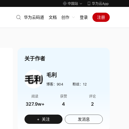
中国站
华为云App
华为云码道
文档
创作
登录
注册
关于作者
毛利
博客：
904
粉丝：
12
阅读
获赞
评论
327.9w+
4
2
+ 关注
发消息