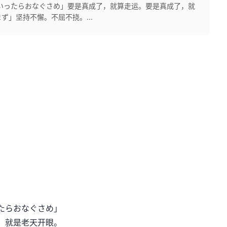
いったらおなぐさめ」要是真成了，就算走运。要是真成了，就
」坚持不懈。不屈不挠。...
たらおなぐさめ」
，就是老天开眼。