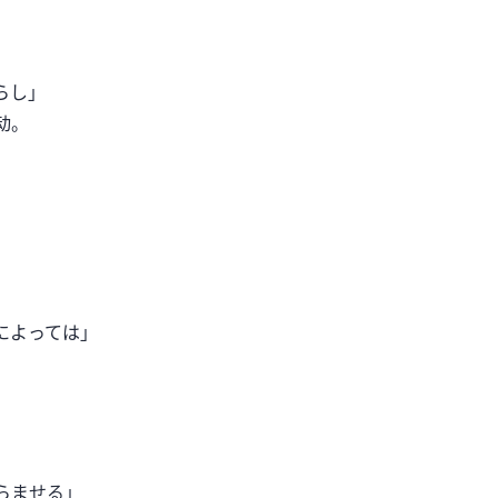
らし」
动。
によっては」
らませる」