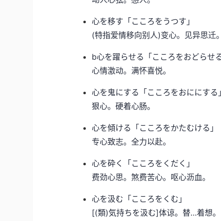
心を移す「こころをうつす」
(特指爱情移向别人)变心。见异思迁。
b心を躍らせる「こころをおどらせ
心情激动。满怀喜悦。
心を鬼にする「こころをおににする
狠心。硬着心肠。
心を傾ける「こころをかたむける」
专心致志。全力以赴。
心を砕く「こころをくだく」
费劲心思。煞费苦心。呕心沥血。
心を汲む「こころをくむ」
[(類)気持ちを汲む]体谅。替…着想。