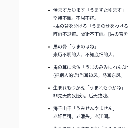
倦まずたゆまず「うまずたゆまず」
坚持不懈。不屈不挠。
-馬の背を分ける「うまのせをわけ
阵雨不过道。隔街不下雨。[馬の背を
馬の骨「うまのほね」
来历不明的人。不知底细的人。
馬の耳に念仏「うまのみみにねんぶ
(把别人的话)当耳边风。马耳东风。
生まれもつかぬ「うまれもつかね」
非先天的(残疾)。后天致残。
海千山千「うみせんやません」
老奸巨猾。老滑头。老江湖。