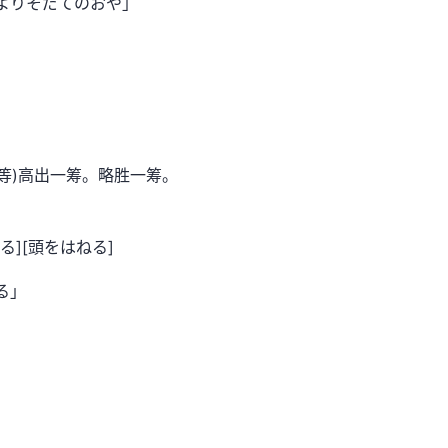
よりそだてのおや」
智等)高出一筹。略胜一筹。
][頭をはねる]
る」