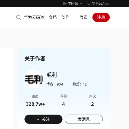
中国站
华为云App
华为云码道
文档
创作
登录
注册
关于作者
毛利
博客：
904
粉丝：
12
阅读
获赞
评论
328.7w+
4
2
+ 关注
发消息