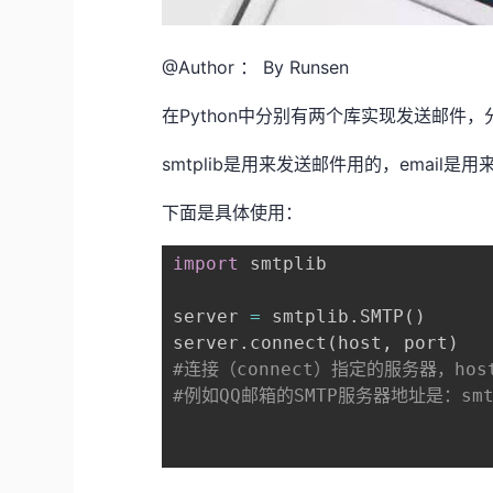
@Author ： By Runsen
在Python中分别有两个库实现发送邮件，分别是
smtplib是用来发送邮件用的，email
下面是具体使用：
import
 smtplib

server 
=
 smtplib
.
SMTP
(
)
server
.
connect
(
host
,
 port
)
#连接（connect）指定的服务器，h
#例如QQ邮箱的SMTP服务器地址是：sm