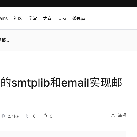
rams
社区
学堂
大赛
支持
茶思屋
件发送
smtplib和email实现邮
举报
2.4k+
0
0