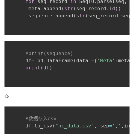
for
 seq_record 
in
 SeqIO
.
parse
(
seq
,
"
       meta
.
append
(
str
(
seq_record
.
id
)
)
的
Programs
发
者
       sequence
.
append
(
str
(
seq_record
.
seq
)
支
者
我
持
学
的
我
#print(sequence)
我
堂
博
的
我
      df
=
 pd
.
DataFrame
(
data 
=
{
'Meta'
:
meta
,
print
(
df
)
的
我
客
论
的
我
我
技
的
坛
圈
的
我
的
我
术
云
子
直
的
我
课
的
我
支
声
播
活
的
程
认
的
我
#数据存入csv
持
建
      df
动
关
.
to_csv
(
"nc_data.csv"
,
 sep
=
','
,
ind
证
实
的