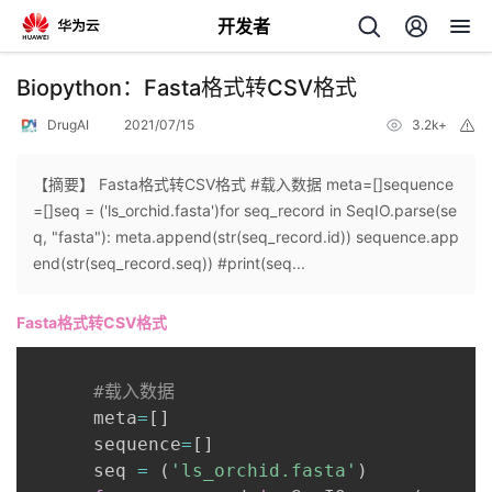
开发者
返
Biopython：Fasta格式转CSV格式
回
DrugAI
2021/07/15
3.2k+
举
报
【摘要】 Fasta格式转CSV格式 #载入数据 meta=[]sequence
=[]seq = ('ls_orchid.fasta')for seq_record in SeqIO.parse(se
q, "fasta"): meta.append(str(seq_record.id)) sequence.app
个
end(str(seq_record.seq)) #print(seq...
我
人
Fasta格式转CSV格式
我
的
主
#载入数据
      meta
=
[
]
我
的
开
页
      sequence
=
[
]
      seq 
=
(
'ls_orchid.fasta'
)
我
的
开
发