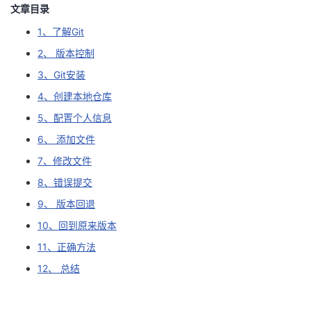
文章目录
我
注
的
开
1、了解Git
的
Programs
发
2、 版本控制
3、Git安装
支
者
4、创建本地仓库
持
学
5、配置个人信息
6、 添加文件
我
堂
7、修改文件
8、错误提交
的
我
我
9、 版本回退
技
的
的
我
10、回到原来版本
11、正确方法
术
云
课
的
我
12、 总结
支
声
程
认
的
我