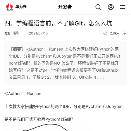
开发者
返
四、学编程语言前，不了解Git，怎么入坑
回
毛利
2021/07/15
2.9k+
举
报
【摘要】 @Author ： Runsen 上次教大家搭建好Python的两
个IDE，分别是Pycharm和Jupyter 是不是我们正式开始西Pyt
hon代码呢？ 我的回答是NO 怎么了，环境安装好了不是就开
个
始写吗？ 这是不对的，学任何编程语言都要看下Git和Github
文章目录 1、了解Git 2、 版本控制 3、Git安装 4、...
我
人
@Author ： Runsen
的
主
上次教大家搭建好Python的两个IDE，分别是Pycharm和Jupyter
开
页
是不是我们正式开始西Python代码呢？
发