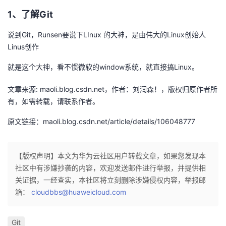
持
建
证
实
的
1、了解Git
议
验
收
说到Git，Runsen要说下LInux 的大神，是由伟大的Linux创始人
Linus创作
藏
就是这个大神，看不惯微软的window系统，就直接搞Linux。
文章来源: maoli.blog.csdn.net，作者：刘润森！，版权归原作者所
有，如需转载，请联系作者。
原文链接：maoli.blog.csdn.net/article/details/106048777
【版权声明】本文为华为云社区用户转载文章，如果您发现本
社区中有涉嫌抄袭的内容，欢迎发送邮件进行举报，并提供相
关证据，一经查实，本社区将立刻删除涉嫌侵权内容，举报邮
箱：
cloudbbs@huaweicloud.com
Git