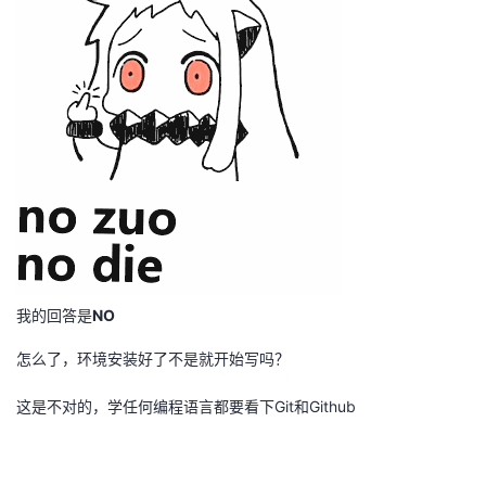
者
我
的
我
博
的
我
客
论
的
我
坛
圈
的
我
我的回答是
NO
子
直
的
我
怎么了，环境安装好了不是就开始写吗？
我
播
活
的
这是不对的，学任何编程语言都要看下Git和Github
我
动
关
的