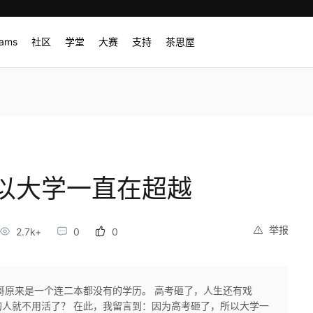
rams
社区
学堂
大赛
支持
茶思屋
以大学一直在超越
举报
2.7k+
0
0
哥原来是一个连二本都没有的学历。 高考砸了，人生还有戏
人就不用活了？ 在此，我留言到：因为高考砸了，所以大学一