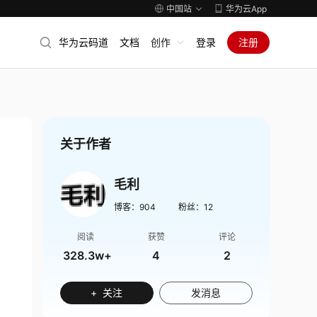
中国站
华为云App
华为云码道
文档
创作
登录
注册
关于作者
毛利
博客：
904
粉丝：
12
阅读
获赞
评论
328.3w+
4
2
+ 关注
发消息