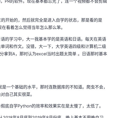
，AI，PR的软件。现在基本都忘光了，连一个视频都不会剪辑
语言的开始的，然后就完全是进入自学的状态，那是看的是
 。现在看着怎么觉得当年怎么那么笨。
日语的学习中，大一我基本学的是英语和日语。每天在英语
法单词和作文。没错，大一下，大学英语四级和计算机二级
几分拿到A，那时认为excel当时出题太简单 。日语那时基本
，也就是一个基础的水平，那时连数据库的不知道。爬虫不会，
绝对自己其实很菜。
假底自学Python的效率和效果实在是太慢了，太低了。
2018年8月底到2019年8月份底。晚上基本不用晚自习，