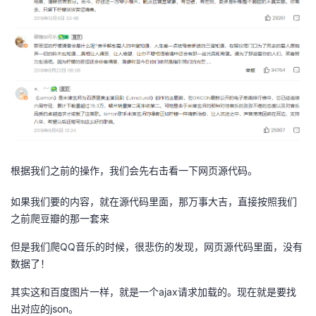
持
建
证
实
的
议
验
收
藏
根据我们之前的操作，我们会先右击看一下网页源代码。
如果我们要的内容，就在源代码里面，那万事大吉，直接按照我们
之前爬豆瓣的那一套来
但是我们爬QQ音乐的时候，很悲伤的发现，网页源代码里面，没有
数据了！
其实这和百度图片一样，就是一个ajax请求加载的。现在就是要找
出对应的json。