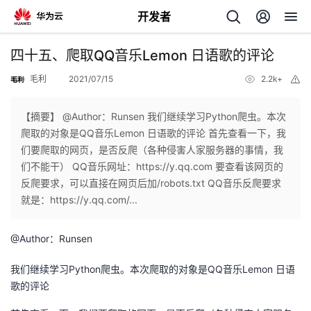
开发者
返
四十五、爬取QQ音乐Lemon 日语歌的评论
回
毛利
2021/07/15
2.2k+
举
报
【摘要】 @Author：Runsen 我们继续学习Python爬虫。本次
爬取的对象是QQ音乐Lemon 日语歌的评论 首先查看一下，我
们要爬取的网页，是否反爬（各种侵害人家服务器的事情，我
个
们不能干） QQ音乐网址：https://y.qq.com 要查看该网页的
反爬要求，可以直接在网页后加/robots.txt QQ音乐反爬要求
我
人
就是：https://y.qq.com/...
的
主
@Author：Runsen
开
页
我们继续学习Python爬虫。本次爬取的对象是QQ音乐Lemon 日语
歌的评论
发