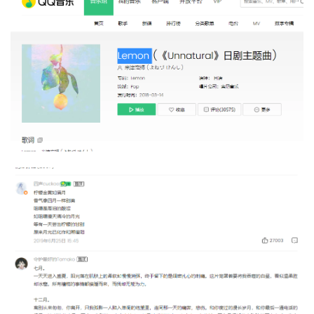
我
注
的
开
的
Programs
发
支
者
持
学
我
堂
的
我
我
技
的
的
我
术
云
课
的
我
支
声
程
认
的
我