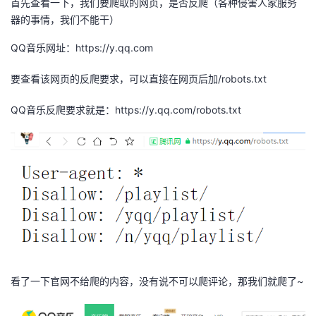
首先查看一下，我们要爬取的网页，是否反爬（各种侵害人家服务
器的事情，我们不能干）
者
QQ音乐网址：https://y.qq.com
我
要查看该网页的反爬要求，可以直接在网页后加/robots.txt
的
我
QQ音乐反爬要求就是：https://y.qq.com/robots.txt
博
的
我
客
论
的
我
坛
圈
的
我
子
直
的
我
我
播
活
的
看了一下官网不给爬的内容，没有说不可以爬评论，那我们就爬了~
我
动
关
的