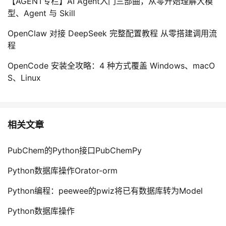
【AGENT专栏】AI Agent入门三部曲，从零开始理解大模
持
建
证
实
的
型、Agent 与 Skill
议
验
收
OpenClaw 对接 DeepSeek 完整配置教程 从零搭建调用流
程
藏
OpenCode 安装全攻略：4 种方式覆盖 Windows、macO
S、Linux
相关文章
PubChem的Python接口PubChemPy
Python数据库操作Orator-orm
Python编程：peewee的pwiz将已有数据库转为Model
Python数据库操作