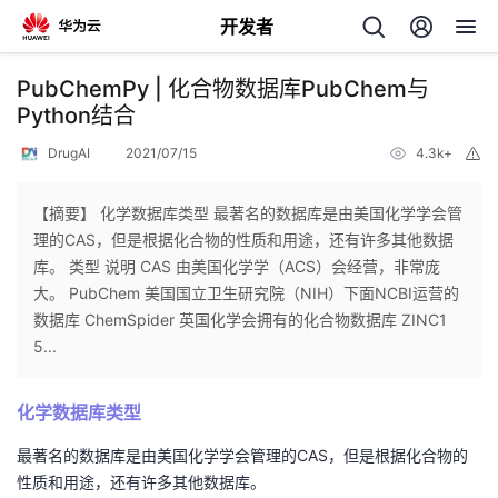
开发者
返
PubChemPy | 化合物数据库PubChem与
回
Python结合
DrugAI
2021/07/15
4.3k+
举
报
【摘要】 化学数据库类型 最著名的数据库是由美国化学学会管
理的CAS，但是根据化合物的性质和用途，还有许多其他数据
个
库。 类型 说明 CAS 由美国化学学（ACS）会经营，非常庞
大。 PubChem 美国国立卫生研究院（NIH）下面NCBI运营的
我
人
数据库 ChemSpider 英国化学会拥有的化合物数据库 ZINC1
5...
的
主
化学数据库类型
开
页
最著名的数据库是由美国化学学会管理的CAS，但是根据化合物的
发
性质和用途，还有许多其他数据库。