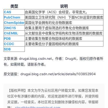
类型
说明
者
CAS
由美国化学学（ACS）会经营，非常庞大。
PubChem
美国国立卫生研究院（NIH）下面NCBI运营的数据库
我
ChemSpider
英国化学会拥有的化合物数据库
ZINC15
收集主要用于虚拟筛选的市售化合物数据库
的
我
ChEMBL
从文献信息中收集化学结构和生物活性数据的数据库
PDB
主要收集生物聚合物固体结构的数据库
博
的
我
CCDC
主要收集低分子量固相结构的数据库
SDB
客
论
的
我
文章来源: drugai.blog.csdn.net，作者：DrugAI，版权归原作者所
有，如需转载，请联系作者。
坛
圈
的
我
原文链接：drugai.blog.csdn.net/article/details/103852904
子
直
的
我
我
播
活
的
【版权声明】本文为华为云社区用户转载文章，如果您发现本
社区中有涉嫌抄袭的内容，欢迎发送邮件进行举报，并提供相
我
动
关
的
关证据，一经查实，本社区将立刻删除涉嫌侵权内容，举报邮
箱：
cloudbbs@huaweicloud.com