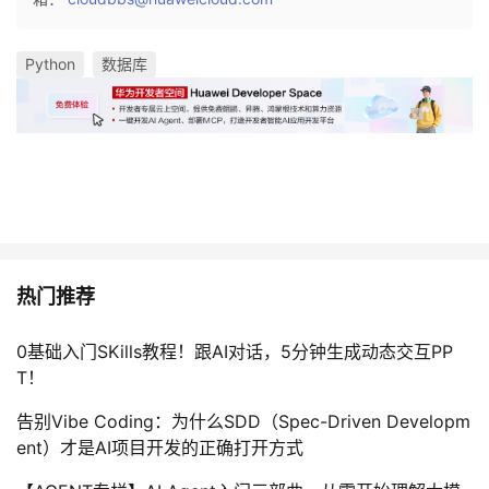
我
注
的
开
Python
数据库
的
Programs
发
支
者
持
学
我
堂
的
我
我
热门推荐
技
的
的
我
0基础入门SKills教程！跟AI对话，5分钟生成动态交互PP
T！
术
云
课
的
我
告别Vibe Coding：为什么SDD（Spec-Driven Developm
支
声
ent）才是AI项目开发的正确打开方式
程
认
的
我