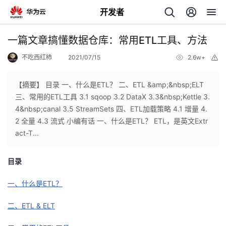
开发者
返
一篇文章搞懂数据仓库：常用ETL工具、方法
回
不吃西红柿
2021/07/15
2.6w+
举
报
【摘要】 目录 一、什么是ETL？ 二、ETL &amp;&nbsp;ELT
三、常用的ETL工具 3.1 sqoop 3.2 DataX 3.3&nbsp;Kettle 3.
4&nbsp;canal 3.5 StreamSets 四、ETL加载策略 4.1 增量 4.
个
2 全量 4.3 流式 小编有话 一、什么是ETL？ ETL，是英文Extr
act-T...
我
人
目录
的
主
一、什么是ETL？
开
页
二、ETL & ELT
发