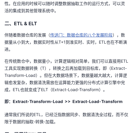
持
建
性。在应用的时候可以随时调整数据抽取工作的运行方式，可以灵
证
实
的
活的集成到其他管理系统中。
议
验
收
二、ETL & ELT
藏
伴随着数据仓库的发展（
传送门：数据仓库的八个发展阶段
），数
据量从小到大，数据实时性从T+1到准实时、实时，ETL也在不断演
进。
在传统数仓中，数据量小，计算逻辑相对简单，我们可以直接用ETL
工具实现数据转换（T），转换之后再加载到目标库，即（Extract-
Transform-Load）。但在大数据场景下，数据量越大越大，计算逻
辑愈发复杂，数据清洗需放在运算能力更强的分布式计算引擎中完
成，ETL也就变成了ELT（Extract-Load-Transform）。
即：Extract-Transform-Load >> Extract-Load-Transform
通常我们所说的ETL，已经泛指数据同步、数据清洗全过程，而不仅
限于数据的抽取-转换-加载。