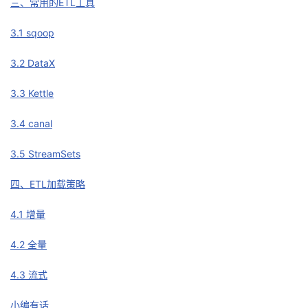
三、常用的ETL工具
者
3.1 sqoop
我
3.2 DataX
的
我
3.3 Kettle
3.4 canal
博
的
我
3.5 StreamSets
客
论
的
我
四、ETL加载策略
坛
圈
的
我
4.1 增量
子
直
的
我
4.2 全量
我
播
活
的
4.3 流式
我
动
关
的
小编有话