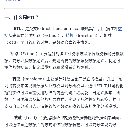
我
注
的
开
一、什么是ETL？
的
Programs
发
ETL
，是英文Extract-Transform-Load的缩写，用来描述将
数
支
者
据
从来源端经过抽取（extract）、
转换
（transform）、加载
（load）至目的端的过程，是数据仓库的生命线。
持
学
抽取（
Extract
）
主要是针对各个业务系统及不同服务器的分散数
据，充分理解数据定义后，规划需要的数据源及数据定义，制定可
我
堂
操作的数据源，制定增量抽取和缓慢渐变的规则。
的
我
我
转换（
transform
）
主要是针对数据仓库建立的模型，通过一系
列的转换来实现将数据从业务模型到分析模型，通过ETL工具可视化
技
的
的
我
拖拽操作可以直接使用标准的内置代码片段功能、自定义脚本、函
数、存储过程以及其他的扩展方式，实现了各种复杂的转换，并且
术
云
课
的
我
支持自动分析日志，清楚的监控数据转换的状态并优化分析模型。
支
声
程
认
的
我
装载（
Load
）
主要是将经过转换的数据装载到数据仓库里面，
可以通过直连数据库的方式来进行数据装载，可以充分体现高效