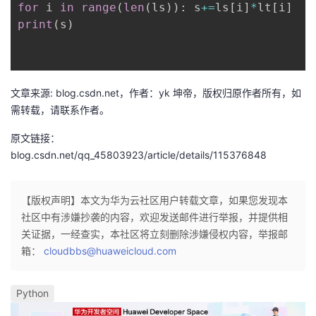
for
 i 
in
range
(
len
(
ls
)
)
:
 s
+=
ls
[
i
]
*
lt
[
i
]
议
注
验
收
print
(
s
)
藏
文章来源: blog.csdn.net，作者：yk 坤帝，版权归原作者所有，如
需转载，请联系作者。
原文链接：
blog.csdn.net/qq_45803923/article/details/115376848
【版权声明】本文为华为云社区用户转载文章，如果您发现本
社区中有涉嫌抄袭的内容，欢迎发送邮件进行举报，并提供相
关证据，一经查实，本社区将立刻删除涉嫌侵权内容，举报邮
箱：
cloudbbs@huaweicloud.com
Python