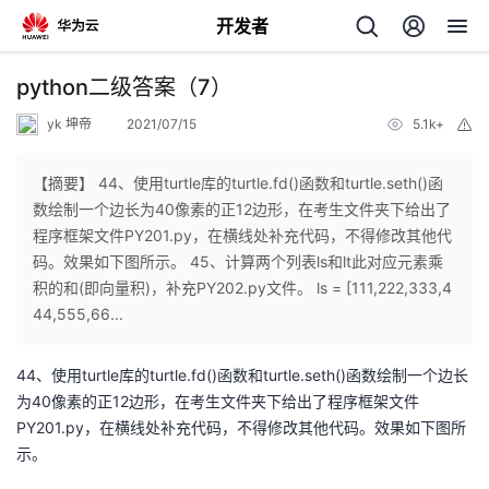
开发者
返
python二级答案（7）
回
yk 坤帝
2021/07/15
5.1k+
举
报
【摘要】 44、使用turtle库的turtle.fd()函数和turtle.seth()函
数绘制一个边长为40像素的正12边形，在考生文件夹下给出了
程序框架文件PY201.py，在横线处补充代码，不得修改其他代
个
码。效果如下图所示。 45、计算两个列表ls和lt此对应元素乘
积的和(即向量积)，补充PY202.py文件。 ls = [111,222,333,4
我
人
44,555,66...
我
的
主
44、使用turtle库的turtle.fd()函数和turtle.seth()函数绘制一个边长
为40像素的正12边形，在考生文件夹下给出了程序框架文件
我
的
开
页
PY201.py，在横线处补充代码，不得修改其他代码。效果如下图所
示。
我
的
开
发