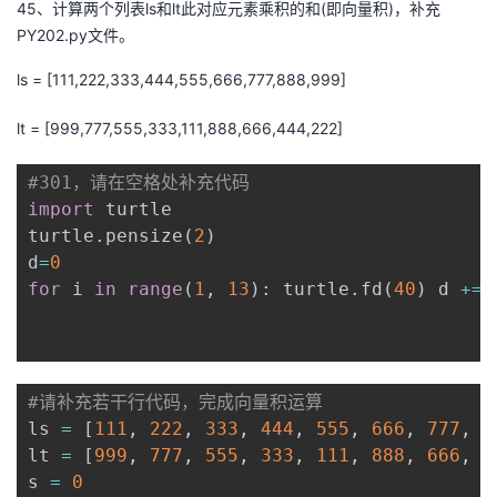
45、计算两个列表ls和lt此对应元素乘积的和(即向量积)，补充
的
PY202.py文件。
Programs
发
者
ls = [111,222,333,444,555,666,777,888,999]
支
者
我
lt = [999,777,555,333,111,888,666,444,222]
持
学
的
我
#301，请在空格处补充代码
我
堂
博
的
我
import
 turtle

turtle
.
pensize
(
2
)
的
我
客
论
的
我
我
d
=
0
for
 i 
in
range
(
1
,
13
)
:
 turtle
.
fd
(
40
)
 d 
+=
技
的
坛
圈
的
我
的
我
术
云
子
直
的
我
课
的
我
#请补充若干行代码，完成向量积运算
支
声
播
活
的
程
认
的
我
ls 
=
[
111
,
222
,
333
,
444
,
555
,
666
,
777
,
8
lt 
=
[
999
,
777
,
555
,
333
,
111
,
888
,
666
,
4
持
建
动
关
证
实
的
s 
=
0