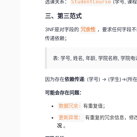
选课关系：
(学号, 课
StudentCourse
三、第三范式
3NF是对字段的
，要求任何字段不
冗余性
传递依赖；
表: 学号, 姓名, 年龄, 学院名称, 学院电
因为存在
依赖传递
: (学号) → (学生)→(
可能会存在问题：
有重复值；
数据冗余:
有重复的冗余信息，修
更新异常：
况
。