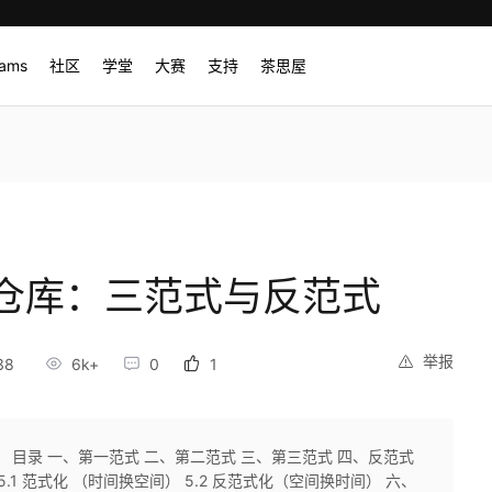
rams
社区
学堂
大赛
支持
茶思屋
仓库：三范式与反范式
举报
38
6k+
0
1
 目录 一、第一范式 二、第二范式 三、第三范式 四、反范式
1 范式化 （时间换空间） 5.2 反范式化（空间换时间） 六、