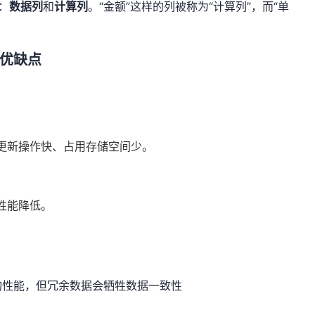
：
数据列
和
计算列
。“金额”这样的列被称为“计算列”，而“单
优缺点
更新操作快、占用存储空间少。
性能降低。
询性能，但冗余数据会牺牲数据一致性