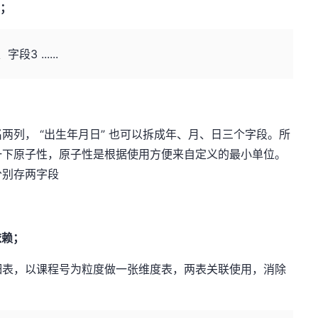
解；
3 ......
）
名
两列， “出生年月日” 也可以拆成年、月、日三个字段。所
一下原子性，原子性是根据使用方便来自定义的最小单位。
分别存两字段
依赖；
细表，以课程号为粒度做一张维度表，两表关联使用，消除