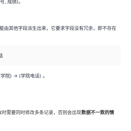
程号, 成绩)。
能由其他字段派生出来，它要求字段没有冗余，即不存在
话
所在学院) → (学院电话) 。
改时需要同时修改多条记录，否则会出现
数据不一致的情