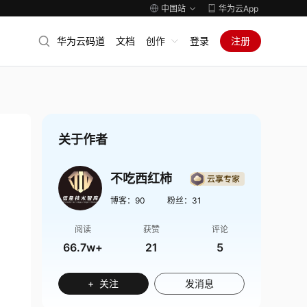
中国站
华为云App
华为云码道
文档
创作
登录
注册
关于作者
不吃西红柿
博客：
90
粉丝：
31
阅读
获赞
评论
66.7w+
21
5
+ 关注
发消息