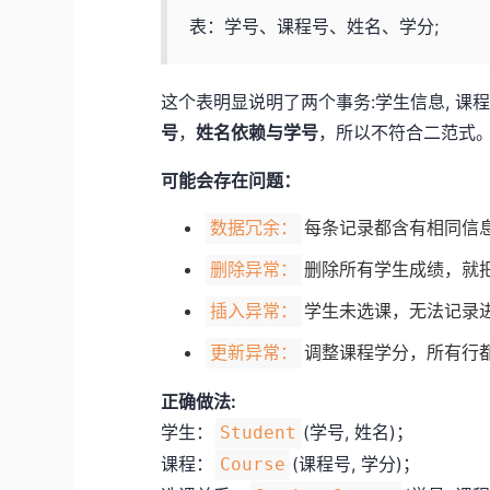
表：学号、课程号、姓名、学分;
这个表明显说明了两个事务:学生信息, 课
号
，
姓名依赖与学号
，所以不符合二范式
可能会存在问题：
每条记录都含有相同信
数据冗余：
删除所有学生成绩，就
删除异常：
学生未选课，无法记录
插入异常：
调整课程学分，所有行
更新异常：
正确做法:
学生：
(学号, 姓名)；
Student
课程：
(课程号, 学分)；
Course