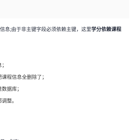
程信息;由于非主键字段必须依赖主键，这里
学分依赖课程
。
息；
把课程信息全删除了；
进数据库；
都调整。