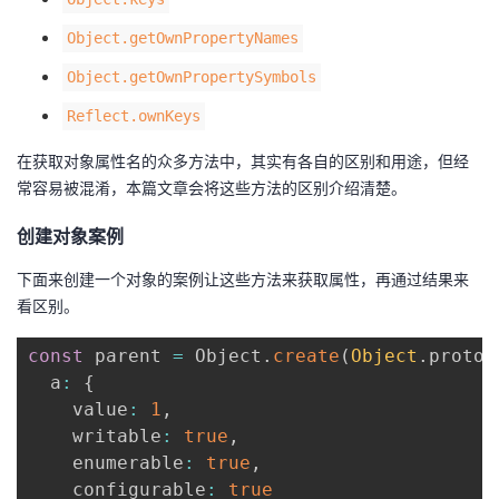
者
Object.getOwnPropertyNames
Object.getOwnPropertySymbols
我
Reflect.ownKeys
的
我
在获取对象属性名的众多方法中，其实有各自的区别和用途，但经
常容易被混淆，本篇文章会将这些方法的区别介绍清楚。
博
的
我
创建对象案例
客
论
的
我
下面来创建一个对象的案例让这些方法来获取属性，再通过结果来
看区别。
坛
圈
的
我
const
 parent 
=
 Object
.
create
(
Object
.
protot
子
直
的
我
  a
:
{
    value
:
1
,
我
播
活
的
    writable
:
true
,
    enumerable
:
true
,
我
动
关
的
    configurable
:
true