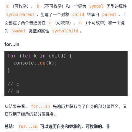
（可枚举）、
（不可枚举）和一个键为
类型的属性
a
b
Symbol
，创建了一个对象
继承自
，上
symbolParent
child
parent
面创建了两个普通属性
（可枚举）、
（不可枚举）和一个
键
c
d
为
类型的属性
。
Symbol
symbolChild
for...in
for
(
let
 k 
in
 child
)
{
  console
.
log
(
k
)
;
}
// c
// a
从结果来看，
先遍历并获取到了自身的部分属性名，又
for...in
获取到了继承的部分属性名。
总结：
可以遍历自身和继承的、可枚举的、非
for...in