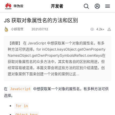
开发者
返
JS 获取对象属性名的方法和区别
回
小妖现世
2021/07/12
4.2k+
举
报
【摘要】 在 JavaScript 中想获取某一个对象的属性名，有多
种方法可供选择。for inObject.keysObject.getOwnProperty
NamesObject.getOwnPropertySymbolsReflect.ownKeys在
个
获取对象属性名的众多方法中，其实有各自的区别和用途，但
经常容易被混淆，本篇文章会将这些方法的区别介绍清楚。创
我
人
建对象案例下面来创建一个对象的案例让这...
的
主
在
中想获取某一个对象的属性名，有多种方法可供
JavaScript
选择。
开
页
for in
发
Object.keys