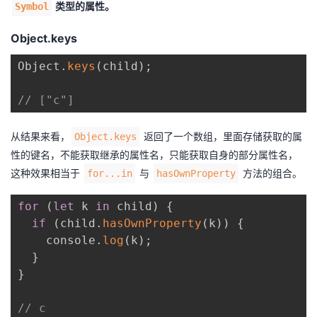
类型的属性。
Symbol
Object.keys
Object
.
keys
(
child
)
;
// ["c"]
从结果来看，
返回了一个数组，里面存储获取的属
Object.keys
性的键名，不能获取继承的属性名，只能获取自身的部分属性名，
这种效果相当于
与
方法的组合。
for...in
hasOwnProperty
for
(
let
 k 
in
 child
)
{
if
(
child
.
hasOwnProperty
(
k
)
)
{
    console
.
log
(
k
)
;
}
}
// c