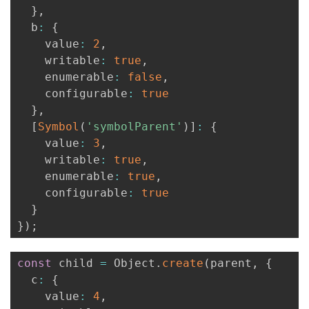
}
,
我
注
的
开
  b
:
{
    value
:
2
,
的
Programs
发
    writable
:
true
,
    enumerable
:
false
,
支
者
    configurable
:
true
}
,
持
学
[
Symbol
(
'symbolParent'
)
]
:
{
    value
:
3
,
我
堂
    writable
:
true
,
    enumerable
:
true
,
的
我
我
    configurable
:
true
}
技
的
的
我
}
)
;
术
云
课
的
我
const
 child 
=
 Object
.
create
(
parent
,
{
  c
:
{
支
声
程
认
的
我
    value
:
4
,