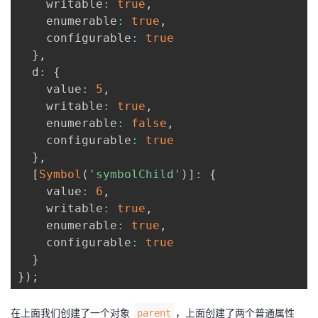
    writable
:
true
,
持
建
证
实
的
    enumerable
:
true
,
    configurable
:
true
议
验
收
}
,
  d
:
{
藏
    value
:
5
,
    writable
:
true
,
    enumerable
:
false
,
    configurable
:
true
}
,
[
Symbol
(
'symbolChild'
)
]
:
{
    value
:
6
,
    writable
:
true
,
    enumerable
:
true
,
    configurable
:
true
}
}
)
;
在上面我们创建了一个对象
，上面创建了两个普通属性
parent