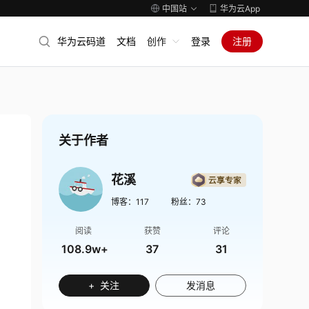
中国站
华为云App
华为云码道
文档
创作
登录
注册
关于作者
花溪
博客：
117
粉丝：
73
阅读
获赞
评论
108.9w+
37
31
+ 关注
发消息