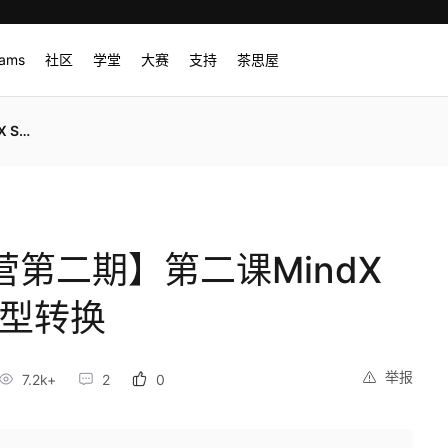
rams
社区
学堂
大赛
支持
茶思屋
型转换
营第二期】第二课MindX
模型转换
举报
7.2k+
2
0