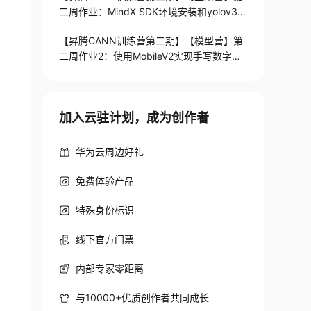
二周作业：MindX SDK环境安装和yolov3模
型转换
【昇腾CANN训练营第二期】【模型营】第
二周作业2：使用MobileV2实现手写数字识
别（MindSpore）进阶作业低阶实现
加入云驻计划，成为创作者
华为云周边好礼
免费体验产品
特殊身份标识
线下官方门票
内部专家零距离
与10000+优质创作者共同成长