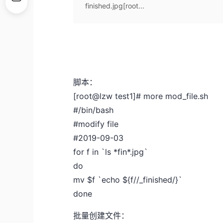
finished.jpg[root...
脚本：
[root@lzw test1]# more mod_file.sh
#/bin/bash
#modify file
#2019-09-03
for f in `ls *fin*.jpg`
do
mv $f `echo ${f//_finished/}`
done
批量创建文件：