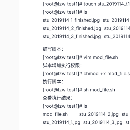
[root@lzw test1]# touch stu_2019114_{1.
[root@lzw test1]# ls
stu_2019114_1_finished.jpg stu_2019114_
stu_2019114_2_finished.jpg stu_2019114
stu_2019114_3_finished.jpg stu_2019114
编写脚本：
[root@lzw test1]# vim mod_file.sh
脚本增加执行权限：
[root@lzw test1]# chmod +x mod_file.
执行脚本：
[root@lzw test1]# sh mod_file.sh
查看执行结果：
[root@lzw test1]# ls
mod_file.sh stu_2019114_2.jpg stu_2
stu_2019114_1.jpg stu_2019114_3.jpg s