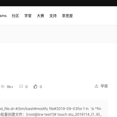
rams
社区
学堂
大赛
支持
茶思屋
举报
9k+
0
0
e.sh #/bin/bash#modify file#2019-09-03for f in `ls *fin
done批量创建文件：[root@lzw test1]# touch stu_2019114_{1..9}_