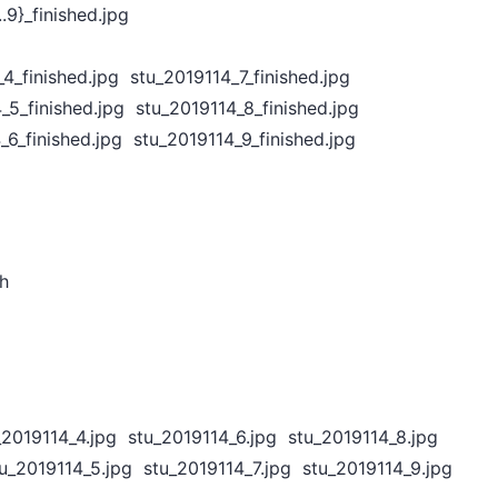
.9}_finished.jpg
4_finished.jpg stu_2019114_7_finished.jpg
_5_finished.jpg stu_2019114_8_finished.jpg
_6_finished.jpg stu_2019114_9_finished.jpg
sh
019114_4.jpg stu_2019114_6.jpg stu_2019114_8.jpg
tu_2019114_5.jpg stu_2019114_7.jpg stu_2019114_9.jpg