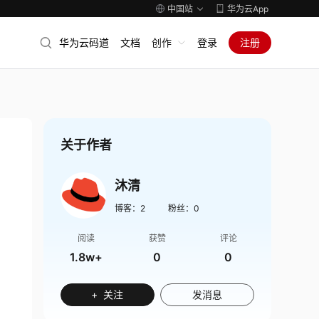
中国站
华为云App
华为云码道
文档
创作
登录
注册
关于作者
沐清
博客：
2
粉丝：
0
阅读
获赞
评论
1.8w+
0
0
+ 关注
发消息