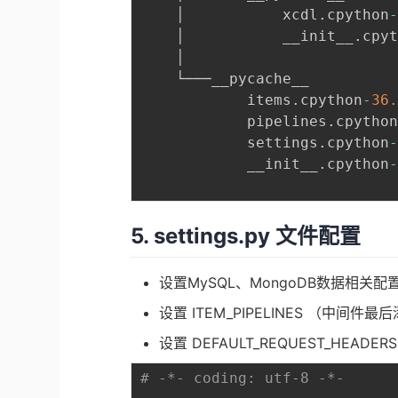
    │           xcdl
.
cpython
    │           __init__
.
cpy
    │

    └───__pycache__

            items
.
cpython
-
36
            pipelines
.
cpytho
            settings
.
cpython
            __init__
.
cpython
5.
settings.py
文件配置
设置MySQL、MongoDB数据相关配
设置 ITEM_PIPELINES （中间
设置 DEFAULT_REQUEST_HE
# -*- coding: utf-8 -*-