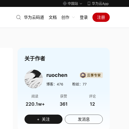
中国站
华为云App
华为云码道
文档
创作
登录
注册
关于作者
ruochen
博客：
476
粉丝：
77
阅读
获赞
评论
220.1w+
361
12
+ 关注
发消息