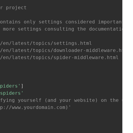
er project
contains only settings considered important o
d more settings consulting the documentation:
g/en/latest/topics/settings.html
g/en/latest/topics/downloader-middleware.html
g/en/latest/topics/spider-middleware.html
spiders'
]
.spiders'
ifying yourself (and your website) on the use
tp://www.yourdomain.com)'