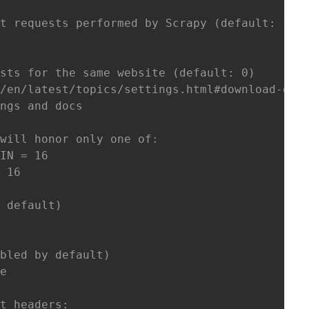
nt requests performed by Scrapy (default: 16)
ests for the same website (default: 0)
g/en/latest/topics/settings.html#download-del
ings and docs
 will honor only one of:
AIN = 16
= 16
y default)
abled by default)
se
st headers: