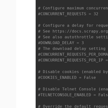
# Configure maximum concurre
#CONCURRENT_REQUESTS = 32
# Configure a delay for requ
# See https://docs.scrapy.or
# See also autothrottle sett
#DOWNLOAD_DELAY = 3
# The download delay setting
#CONCURRENT_REQUESTS_PER_DOM
#CONCURRENT_REQUESTS_PER_IP 
# Disable cookies (enabled b
#COOKIES_ENABLED = False
# Disable Telnet Console (en
#TELNETCONSOLE_ENABLED = Fal
# Override the default reque