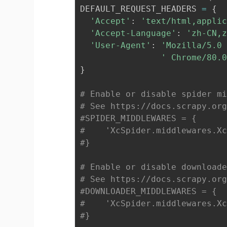
DEFAULT_REQUEST_HEADERS 
=
{
'Accept'
:
'text/html,appli
'Accept-Language'
:
'zh-CN,
'User-Agent'
:
'Mozilla/5.0
' Chrome/80.
}
# Enable or disable spider m
# See https://docs.scrapy.or
#SPIDER_MIDDLEWARES = {
#    'XcSpider.middlewares.X
#}
# Enable or disable download
# See https://docs.scrapy.or
#DOWNLOADER_MIDDLEWARES = {
#    'XcSpider.middlewares.X
#}