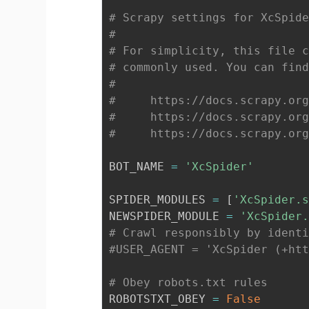
# Scrapy settings for XcSpid
#
# For simplicity, this file 
# commonly used. You can fin
#
#     https://docs.scrapy.or
#     https://docs.scrapy.or
#     https://docs.scrapy.or
BOT_NAME 
=
'XcSpider'
SPIDER_MODULES 
=
[
'XcSpider.
NEWSPIDER_MODULE 
=
'XcSpider
# Crawl responsibly by ident
#USER_AGENT = 'XcSpider (+ht
# Obey robots.txt rules
ROBOTSTXT_OBEY 
=
False