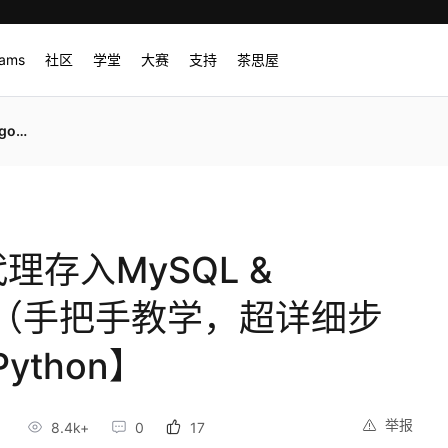
rams
社区
学堂
大赛
支持
茶思屋
hon】
代理存入MySQL &
据库（手把手教学，超详细步
thon】
举报
8.4k+
0
17