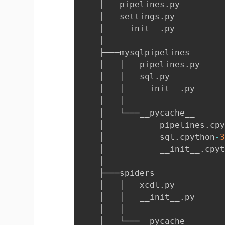
    │   pipelines
.
py

    │   settings
.
py

    │   __init__
.
py

    │

    ├───mysqlpipelines

    │   │   pipelines
.
py

    │   │   sql
.
py

    │   │   __init__
.
py

    │   │

    │   └───__pycache__

    │           pipelines
.
cp
    │           sql
.
cpython
-
    │           __init__
.
cpy
    │

    ├───spiders

    │   │   xcdl
.
py

    │   │   __init__
.
py

    │   │

    │   └───__pycache__
