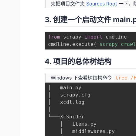
先把项目文件夹
Sources Root
一下，
3. 创建一个启动文件
main.
from
 scrapy 
import
 cmdline

cmdline
.
execute
(
'scrapy craw
4. 项目的总体树结构
Windows 下查看树结构命令
tree /
│   main
.
py

│   scrapy
.
cfg

│   xcdl
.
log

│

└───XcSpider

    │   items
.
py

    │   middlewares
.
py
