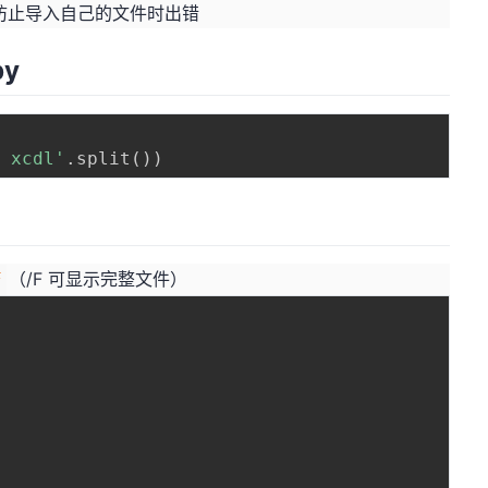
防止导入自己的文件时出错
py
l xcdl'
.
split
(
)
)
（/F 可显示完整文件）
F