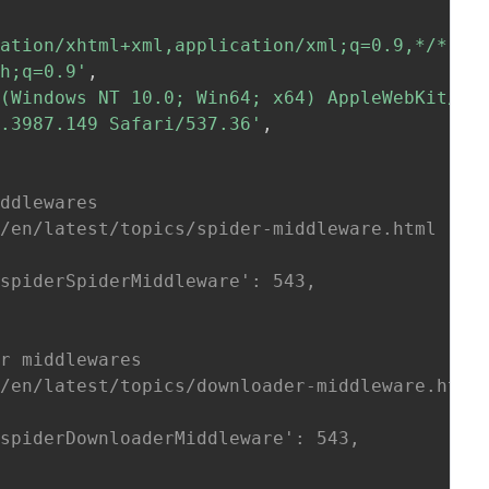
cation/xhtml+xml,application/xml;q=0.9,*/*;q=
zh;q=0.9'
,
 (Windows NT 10.0; Win64; x64) AppleWebKit/53
0.3987.149 Safari/537.36'
,
iddlewares
g/en/latest/topics/spider-middleware.html
cspiderSpiderMiddleware': 543,
er middlewares
g/en/latest/topics/downloader-middleware.html
cspiderDownloaderMiddleware': 543,