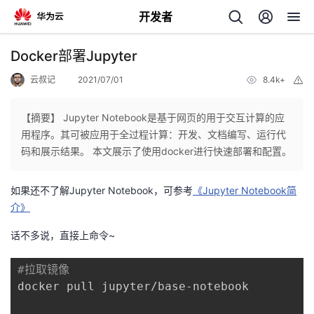
开发者
返
Docker部署Jupyter
回
云叔记
2021/07/01
8.4k+
举
报
【摘要】 Jupyter Notebook是基于网页的用于交互计算的应
用程序。其可被应用于全过程计算：开发、文档编写、运行代
码和展示结果。 本文展示了使用docker进行快速部署和配置。
个
如果还不了解Jupyter Notebook，可参考
《Jupyter Notebook简
我
人
介》
我
的
话不多说，直接上命令~
主
我
的
开
#拉取镜像
页
docker pull jupyter/base-notebook

我
的
开
发