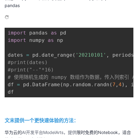
pandas
import
 pandas 
as
import
 numpy 
as
 np

dates 
=
 pd
.
date_range
(
'20210101'
,
 periods
=
#print(dates)
#print("--"*16)
# 使用随机生成的 numpy 数组作为数据，传入列索引 AB
df 
=
 pd
.
DataFrame
(
np
.
random
.
randn
(
7
,
4
)
,
 in
df
文末提供一个更快速体验的方法：
华为云的
AI开发平台ModelArts，提供
限时免费的Notebook，适合