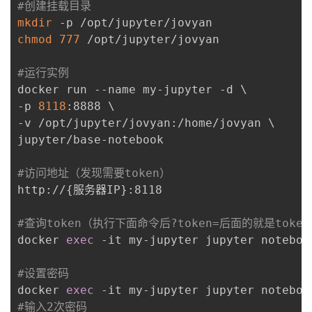
#创建挂载目录
的
Programs
mkdir
发
者
chmod
777
 /opt/jupyter/jovyan

支
者
我
#运行实例
docker run --name my-jupyter -d 
\
持
学
的
我
-p 
8118
:8888 
\
-v /opt/jupyter/jovyan:/home/jovyan 
\
我
堂
博
的
我
jupyter/base-notebook

的
我
客
论
的
我
我
#访问地址（发现需要token）
http://
{
服务器IP
}
:8118

技
的
坛
圈
的
我
的
我
#查询token（执行下面命令后?token=后面的就是toke
术
云
子
直
的
我
课
的
我
docker 
exec
 -it my-jupyter jupyter notebook
支
声
播
活
的
程
认
的
我
#设置密码
docker 
exec
持
建
动
关
证
实
的
#输入2次密码