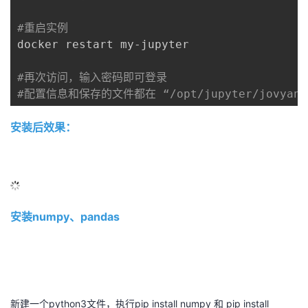
议
注
验
收
#重启实例
docker restart my-jupyter

藏
#再次访问，输入密码即可登录
#配置信息和保存的文件都在 “/opt/jupyter/jovyan
安装后效果：
安装numpy、pandas
新建一个python3文件，执行pip install numpy 和 pip install