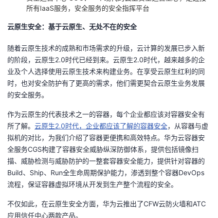
所有
IaaS
服务，安全服务的安全指挥平台
云原生安全：基于云原生、无处不在的安全
随着云原生技术的成熟和市场需求的升级，云计算的发展已步入新
的阶段，云原生
2.0
时代已经到来。
云原生
2.0
时代，越来越多的企
业及个人选择使用云原生技术来构建业务。在享受云原生红利的同
时，也对安全防护有了更高的需求，他们需更契合云原生业务发展
的安全服务。
作为云原生的代表技术之一的容器，每个企业都应该对容器安全有
所了解。
云原生2.0时代，企业都应该了解的容器安全
，从容器与虚
拟机的对比，为我们介绍了容器更便携和高效特点。
华为云容器安
全服务
CGS
构建了容器安全威胁纵深防御体系，提供包括镜像扫
描、威胁检测与威胁防护的一整套容器安全能力，提供针对容器的
Build
、
Ship
、
Run
全生命周期保护能力，渗透到整个容器
DevOps
流程，保证容器虚拟环境从开发到生产整个流程的安全。
不仅如此，在云原生安全方面，华为云推出了CFW云防火墙和ATC
应用信任中心两款产品。