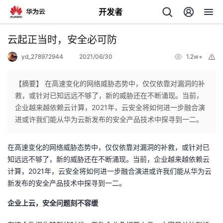
开发者
返
云起正当时，安全必可防
回
yd_278972944
2021/06/30
1.2w+
举
报
【摘要】 在高速变化的网络威胁态势中，仅仅依靠对漏洞的补
救，或针对已知远远不够了，新的威胁还在不断涌现。当前，
企业越来越依赖云计算，2021年，云安全将如何进一步融合演
个
进或许我们能从华为云新发布的安全产品技术中探寻到一二。
我
人
在高速变化的网络威胁态势中，仅仅依靠对漏洞的补救，或针对已
知远远不够了，新的威胁还在不断涌现。当前，企业越来越依赖云
的
主
计算，2021年，云安全将如何进一步融合演进或许我们能从华为云
新发布的安全产品技术中探寻到一二。
开
页
企业上云，安全问题刻不容缓
发