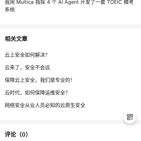
我用 Multica 指挥 4 个 AI Agent 开发了一套 TOEIC 模考
系统
相关文章
云上安全如何解决？
云来了，安全不会远
保障云上安全，我们是专业的！
云时代，如何保障运维安全？
网络安全从业人员必知的云原生安全
评论（
0
）