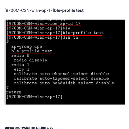
我
注
的
开
[9700M-CSN-wlan-ap-17]
ble-profile test
的
Programs
发
支
者
持
学
我
堂
的
我
我
技
的
的
我
术
云
课
的
我
支
声
程
认
的
我