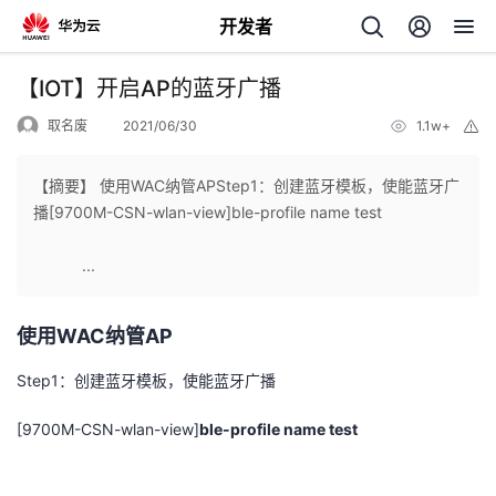
开发者
返
【IOT】开启AP的蓝牙广播
回
取名废
2021/06/30
1.1w+
举
报
【摘要】 使用WAC纳管APStep1：创建蓝牙模板，使能蓝牙广
播[9700M-CSN-wlan-view]ble-profile name test
个
...
我
人
使用
WAC
纳管
AP
的
主
Step1
：创建蓝牙模板，使能蓝牙广播
开
页
[9700M-CSN-wlan-view]
ble-profile name test
发