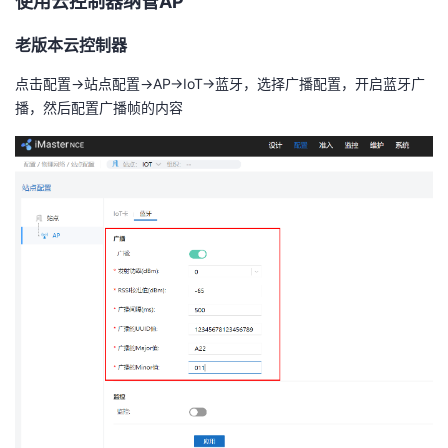
使用云控制器纳管
AP
持
建
证
实
的
老版本云控制器
议
验
收
点击配置
->
站点配置
->AP->IoT->
蓝牙，选择广播配置，开启蓝牙广
播，然后配置广播帧的内容
藏