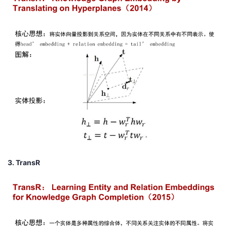
我
注
的
开
的
Programs
发
支
者
持
学
我
堂
的
我
我
技
的
的
我
3.
TransR
术
云
课
的
我
支
声
程
认
的
我