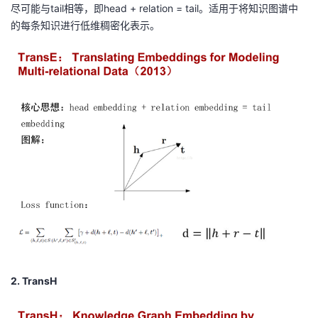
尽可能与
tail
相等，即
head + relation = tail
。适用于将知识图谱中
者
的每条知识进行低维稠密化表示。
我
的
我
博
的
我
客
论
的
我
坛
圈
的
我
子
直
的
我
我
播
活
的
2. TransH
我
动
关
的