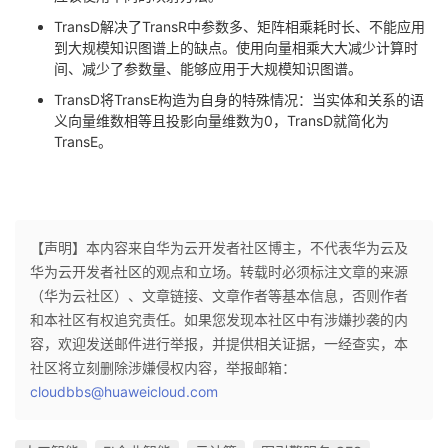
TransD解决了
TransR
中参数多、矩阵相乘耗时长、不能应用
到大规模知识图谱上的缺点。使用向量相乘大大减少计算时
间、减少了参数量、能够应用于大规模知识图谱。
TransD将
TransE
构造为自身的特殊情况：当实体和关系的语
义向量维数相等且投影向量维数为
0
，
TransD
就简化为
TransE
。
【声明】本内容来自华为云开发者社区博主，不代表华为云及
华为云开发者社区的观点和立场。转载时必须标注文章的来源
（华为云社区）、文章链接、文章作者等基本信息，否则作者
和本社区有权追究责任。如果您发现本社区中有涉嫌抄袭的内
容，欢迎发送邮件进行举报，并提供相关证据，一经查实，本
社区将立刻删除涉嫌侵权内容，举报邮箱：
cloudbbs@huaweicloud.com