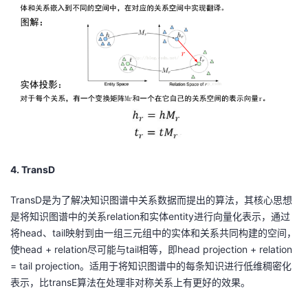
持
建
证
实
的
议
验
收
藏
4. TransD
TransD是为了解决知识图谱中关系数据而提出的算法，其核心思想
是将知识图谱中的关系
relation
和实体
entity
进行向量化表示，通过
将
head
、
tail
映射到由一组三元组中的实体和关系共同构建的空间，
使
head + relation
尽可能与
tail
相等，即
head projection + relation
= tail projection
。适用于将知识图谱中的每条知识进行低维稠密化
表示，比
transE
算法在处理非对称关系上有更好的效果。