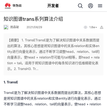
开发者
返
知识图谱trans系列算法介绍
回
图森破
2021/06/29
1.8w+
举
报
【摘要】 1. TransETransE是为了解决知识图谱中关系数据而提
出的算法，其核心思想是将知识图谱中的关系relation和实体en
tity进行向量化表示，通过不断学习调整head、relation、tail的
个
向量表示，使head + relation尽可能与tail相等，即head + rela
tion = tail。适用于将知识图谱中的每条知识进行低维稠密化表
我
人
示。2. TransH3. Tr...
的
主
1. TransE
开
页
TransE是为了解决知识图谱中关系数据而提出的算法，其核心思想
是将知识图谱中的关系
relation
和实体
entity
进行向量化表示，通过
发
不断学习调整
head
、
relation
、
tail
的向量表示，使
head + relation