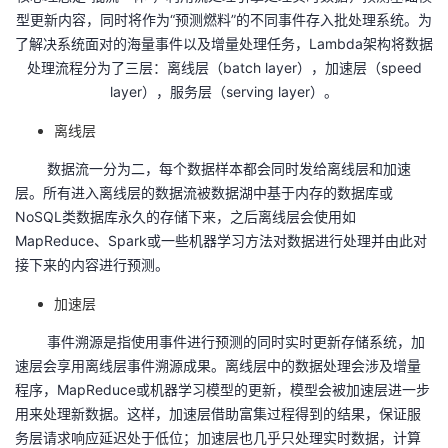
型更新内容，同时将作为“预测燃料”的不同事件存入批处理系统。为
了解决系统面对的海量事件以及增量处理任务，
Lambda
架构将数据
处理流程分为了三层：离线层（
batch layer
），加速层（
speed
layer
），服务层（
serving layer
）。
离线层
数据流一分为二，每个数据样本都会同时发给离线层和加速
层。所有进入离线层的数据流被数据湖中基于内存的数据库或
NoSQL
类数据库永久的存储下来，之后离线层会使用如
MapReduce
、
Spark
或一些机器学习方法对数据进行处理并由此对
接下来的内容进行预测。
加速层
事件溯源是指使用事件进行预测的同时实时更新存储系统，加
速层会享用离线层事件溯源成果。离线层中的数据处理会涉及增量
程序，
MapReduce
或机器学习模型的更新，模型会被加速层进一步
用来处理新数据。这样，加速层借助富集过程得到的结果，保证服
务层请求响应延迟处于低位；加速层也几乎只处理实时数据，计算