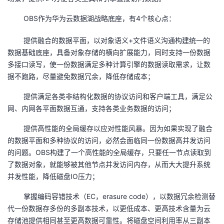
OBS作为华为云数据湖战略底座，有
4
个核心点：
提供融合的数据平面，以对象语义
+
文件语义沟通构建统一的
数据基础底座，具备对象存储的横向扩展能力，同时支持一份数据
多接口读写，使一份数据满足多种计算引擎的数据读取需求，让数
据不跑路，尽量避免数据冗余，降低存储成本；
提供满足各类非结构化数据的协议访问和客户端工具，满足公
网、内网各平面数据互通，支持各类业务数据的访问；
提供高性能的全局缓存以应对性能风暴。因为如果实现了融合
的数据平面和多种协议的访问，必然会面临同一份数据高并发访问
的问题。
OBS
构建了一个高性能的全局缓存，只要任一节点读取到
了数据对象，就能够被其他节点并发访问内存，从而大大提升系统
并发性能，降低磁盘
IO
压力；
掌握编码容错技术（
EC
，
erasure code
），以数据冗余检测替
代一份数据存多份的多副本技术，以更低成本、更高技术含量为云
存储池提供相同甚至更高数据可靠性。将磁盘空间利用率从三副本