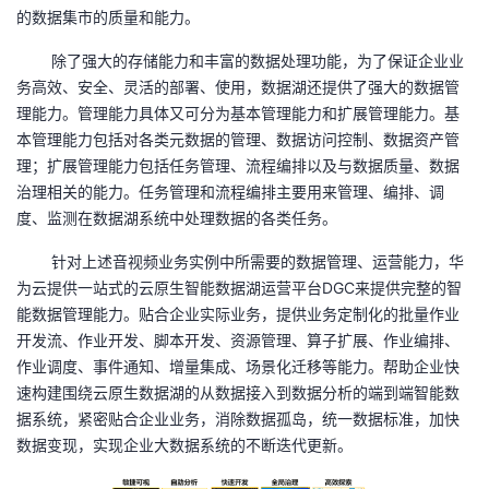
持
建
证
实
的
的数据集市的质量和能力。
除了强大的存储能力和丰富的数据处理功能，为了保证企业业
议
验
收
务高效、安全、灵活的部署、使用，数据湖还提供了强大的数据管
理能力。管理能力具体又可分为基本管理能力和扩展管理能力。基
藏
本管理能力包括对各类元数据的管理、数据访问控制、数据资产管
理；扩展管理能力包括任务管理、流程编排以及与数据质量、数据
治理相关的能力。任务管理和流程编排主要用来管理、编排、调
度、监测在数据湖系统中处理数据的各类任务。
针对上述音视频业务实例中所需要的数据管理、运营能力，华
为云提供一站式的云原生智能数据湖运营平台
DGC
来提供完整的智
能数据管理能力。贴合企业实际业务，提供业务定制化的批量作业
开发流、作业开发、脚本开发、资源管理、算子扩展、作业编排、
作业调度、事件通知、增量集成、场景化迁移等能力。帮助企业快
速构建围绕云原生数据湖的从数据接入到数据分析的端到端智能数
据系统，紧密贴合企业业务，消除数据孤岛，统一数据标准，加快
数据变现，实现企业大数据系统的不断迭代更新。