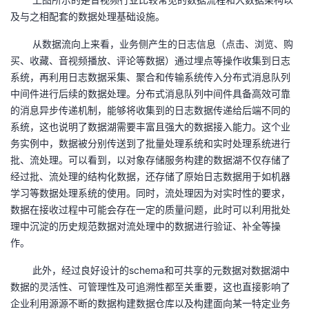
我
注
的
开
及与之相配套的数据处理基础设施。
从数据流向上来看，业务侧产生的日志信息（点击、浏览、购
的
Programs
发
买、收藏、音视频播放、评论等数据）通过埋点等操作收集到日志
系统，再利用日志数据采集、聚合和传输系统传入分布式消息队列
支
者
中间件进行后续的数据处理。分布式消息队列中间件具备高效可靠
的消息异步传递机制，能够将收集到的日志数据传递给后端不同的
持
学
系统，这也说明了数据湖需要丰富且强大的数据接入能力。这个业
务实例中，数据被分别传送到了批量处理系统和实时处理系统进行
我
堂
批、流处理。可以看到，以对象存储服务构建的数据湖不仅存储了
经过批、流处理的结构化数据，还存储了原始日志数据用于如机器
的
我
我
学习等数据处理系统的使用。同时，流处理因为对实时性的要求，
数据在接收过程中可能会存在一定的质量问题，此时可以利用批处
技
的
的
我
理中沉淀的历史规范数据对流处理中的数据进行验证、补全等操
作。
术
云
课
的
我
此外，经过良好设计的
schema
和可共享的元数据对数据湖中
支
声
程
认
的
我
数据的灵活性、可管理性及可追溯性都至关重要，这也直接影响了
企业利用源源不断的数据构建数据仓库以及构建面向某一特定业务