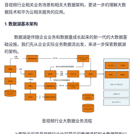
音视频行业相关业务场景和相关大数据架构，更进一步的理解大数
者
据技术和华为云相关服务的应用。
1. 数据湖基本架构
我
数据湖是伴随企业业务和数据量成长起来的新一代的大数据基
的
我
础设施，我们先从企业实际业务数据流出发，来进一步探索数据湖
的架构。
博
的
我
客
论
的
我
坛
圈
的
我
子
直
的
我
我
播
活
的
音视频行业大数据业务流程
我
动
关
的
上图所示的是音视频行业比较常见的数据流程和大数据架构以