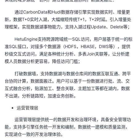
通过
CarbonData
和
Hudi
数据存储引擎实现数据实时、增量更
新，数据
T+0
实时入湖，大幅缩短传统
T+1
，
T+2
时延。引入增量处
理框架，实现数据湖事物能力，支持入湖过程
Update
、
Delete
等；
HetuEngine支持跨源跨域统一
SQL
访问，用户层基于统一的标
准
SQL
接口，对接多个数据源（
HDFS
，
HBASE
，
DWS
等），提供
秒级交互式访问，满足各种统计分析、多表
Join
关联等，让分析建
模人员数据分析更容易，降低访问门槛；
打破数据墙，支持数据湖与数据仓库间的数据互联互通、跨平
台协同计算，数据面搬迁。用户可以基于一份数据进行批、流、交
互式融合分析，贴源加工、整合关联、主题加工等都在湖内，数据
不出湖，分析链路短，加速业务创新。
运营管理层
运营管理层提供统一的数据开发和治理环境，具备安全管理功
能，支持多引擎任务统一开发和编制，数据统一建模和质量监测，
实现湖仓一致的开发治理体验。