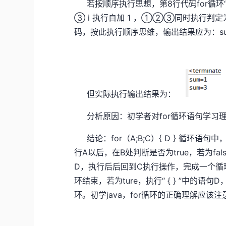
若按顺序执行思想，第8行代码for循环“（
③ i 执行自加 1 ，①②③同时执行判定为t
码，按此执行顺序思维，输出结果应为：su
su
但实际执行输出结果为：
分析原因：初学者对for循环语句学习
结论：for（A;B;C）{ D } 循环语句中，语
行A以后，在B处判断是否为true，若为fals
D，执行后后回到C执行操作，完成一个循环；
环结束，若为ture，执行“ { } ”中
环。初学java，for循环的正确理解应该注