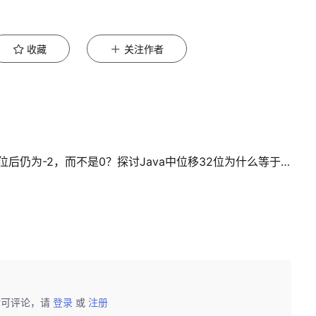
收藏
关注作者
以-2>>>32为例，为什么-2无符号右移32位后仍为-2，而不是0？探讨Java中位移32位为什么等于原数。
后可评论，请
登录
或
注册