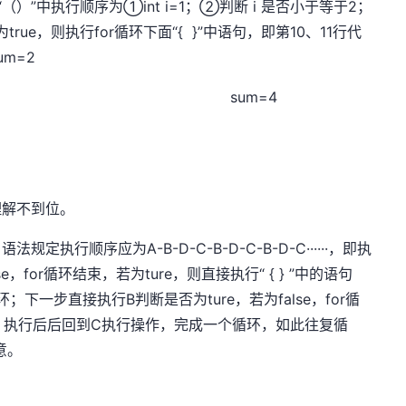
）”中执行顺序为①int i=1；②判断 i 是否小于等于2；
rue，则执行for循环下面“{ }”中语句，即第10、11行代
m=2
m=4
理解不到位。
法规定执行顺序应为A-B-D-C-B-D-C-B-D-C······，即执
e，for循环结束，若为ture，则直接执行“ { } ”中的语句
下一步直接执行B判断是否为ture，若为false，for循
的语句D，执行后后回到C执行操作，完成一个循环，如此往复循
意。