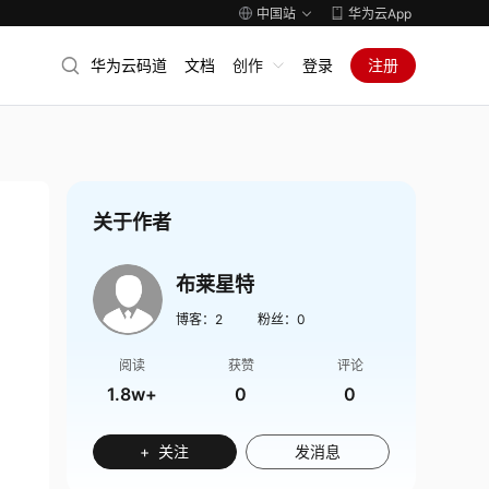
中国站
华为云App
华为云码道
文档
创作
登录
注册
关于作者
布莱星特
博客：
2
粉丝：
0
阅读
获赞
评论
1.8w+
0
0
+ 关注
发消息