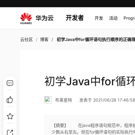
开发者
开发
活动
Prog
云社区
博客
初学Java中for循环语句执行顺序的正确
初学Java中fo
布莱星特
发表于 2021/06/28 17:46:5
【摘要】 在java程序语句规范中，程序
少数从右至左。但在for循环语句的实际执