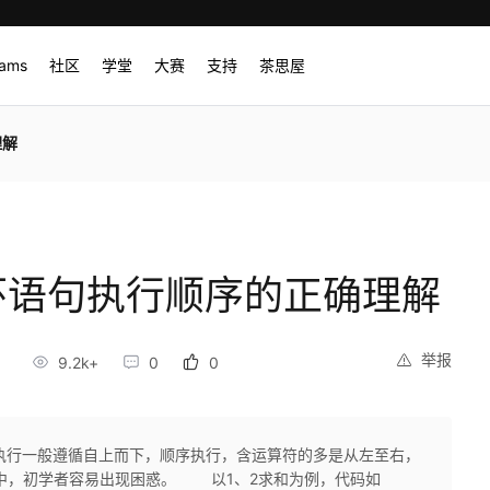
rams
社区
学堂
大赛
支持
茶思屋
理解
r循环语句执行顺序的正确理解
举报
8
9.2k+
0
0
执行一般遵循自上而下，顺序执行，含运算符的多是从左至右，
行中，初学者容易出现困惑。 以1、2求和为例，代码如