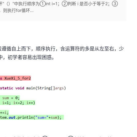
（）”中执行顺序为①int i=1；②判断 i 是否小于等于2；③
则执行for循环...
般遵循自上而下，顺序执行，含运算符的多是从左至右，少
行中，初学者容易出现困惑。