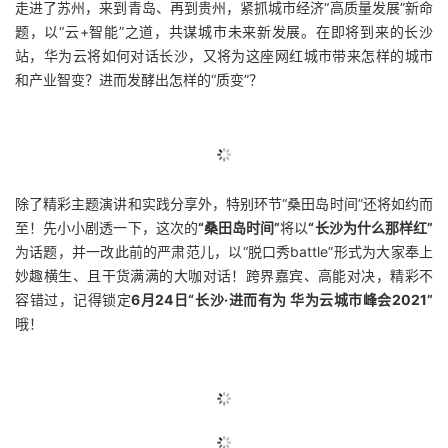
走进了苏州，来到青岛、再到贵州，紧抓城市经济“高质量发展”新命
题，以“云+智能”之道，共谋城市未来新发展。在即将到来的长沙
站，华为云将如何对话长沙，又将为这座网红城市带来怎样的城市
和产业智变？进而发酵出怎样的“质变”？
除了精彩主题演讲和实践分享外，特别环节“桑田岛时间”还将如约而
至！先小小剧透一下，这次的
“桑田岛时间”
将以
“长沙为什么那样红”
为话题，并一改此前的严肃范儿，以“脱口秀battle”形式为大家奉上
妙趣横生、且干货满满的大咖对话！跨界嘉宾、高能对决，精彩不
容错过，记得锁定
6月24日“长沙·进而有为 华为云城市峰会2021”
哦！