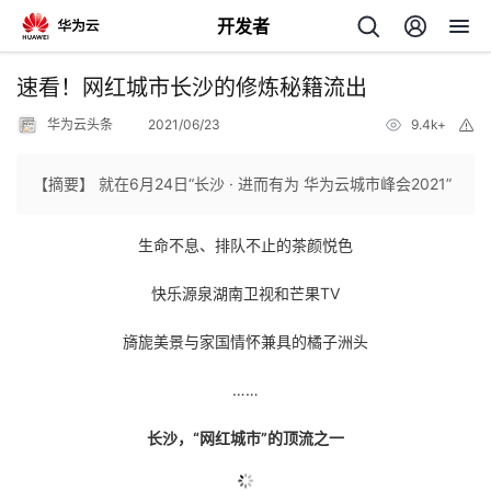
开发者
返
速看！网红城市长沙的修炼秘籍流出
回
华为云头条
2021/06/23
9.4k+
举
报
【摘要】 就在6月24日“长沙 · 进而有为 华为云城市峰会2021”
生命不息、排队不止的茶颜悦色
个
快乐源泉湖南卫视和芒果TV
我
人
旖旎美景与家国情怀兼具的橘子洲头
我
的
主
……
我
的
开
页
长沙，“网红城市”的顶流之一
我
的
开
发