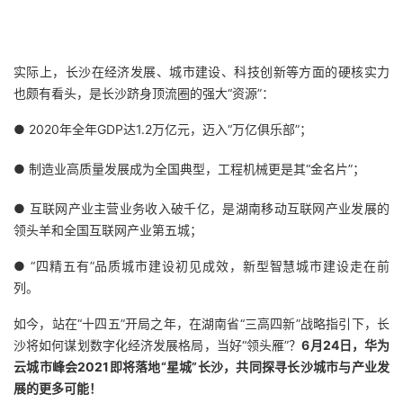
的
Programs
发
者
实际上，长沙在经济发展、城市建设、科技创新等方面的硬核实力
支
者
我
也颇有看头，是长沙跻身顶流圈的强大“资源”：
持
学
的
我
● 2020年全年GDP达1.2万亿元，迈入“万亿俱乐部”；
我
堂
博
的
我
● 制造业高质量发展成为全国典型，工程机械更是其“金名片”；
的
我
客
论
的
我
我
● 互联网产业主营业务收入破千亿，是湖南移动互联网产业发展的
领头羊和全国互联网产业第五城；
技
的
坛
圈
的
我
的
我
● “四精五有”品质城市建设初见成效，新型智慧城市建设走在前
列。
术
云
子
直
的
我
课
的
我
如今，站在“十四五”开局之年，在湖南省“三高四新”战略指引下，长
支
声
播
活
的
程
认
的
我
沙将如何谋划数字化经济发展格局，当好“领头雁”？
6月24日，华为
云城市峰会2021即将落地“星城”长沙，共同探寻长沙城市与产业发
持
建
动
关
证
实
的
展的更多可能！