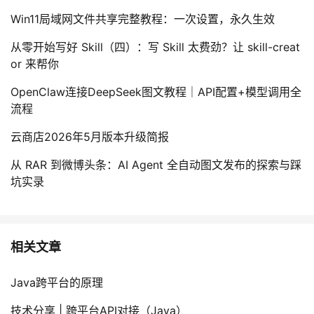
我
注
的
开
Win11局域网文件共享完整教程：一次设置，永久生效
从零开始写好 Skill（四）：写 Skill 太费劲？让 skill-creat
的
Programs
发
or 来帮你
支
者
OpenClaw连接DeepSeek图文教程｜API配置+模型调用全
流程
持
学
云商店2026年5月版本升级简报
我
堂
从 RAR 到微博头条：AI Agent 全自动图文发布的探索与踩
坑实录
的
我
我
技
的
的
我
相关文章
术
云
课
的
我
Java跨平台的原理
支
声
程
认
的
我
技术分享 | 跨平台API对接（Java）