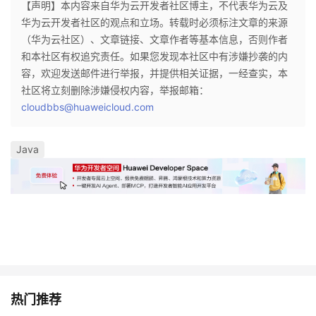
【声明】本内容来自华为云开发者社区博主，不代表华为云及
华为云开发者社区的观点和立场。转载时必须标注文章的来源
者
（华为云社区）、文章链接、文章作者等基本信息，否则作者
和本社区有权追究责任。如果您发现本社区中有涉嫌抄袭的内
我
容，欢迎发送邮件进行举报，并提供相关证据，一经查实，本
社区将立刻删除涉嫌侵权内容，举报邮箱：
的
我
cloudbbs@huaweicloud.com
博
的
我
Java
客
论
的
我
坛
圈
的
我
子
直
的
我
我
播
活
的
我
动
关
的
热门推荐