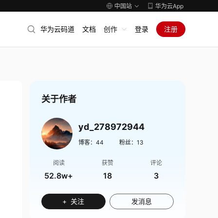
中国站
华为云App
华为云码道
文档
创作
登录
注册
关于作者
yd_278972944
博客：
44
粉丝：
13
阅读
获赞
评论
52.8w+
18
3
+ 关注
发消息