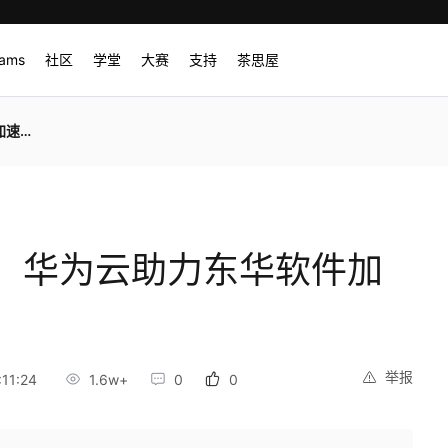
rams
社区
学堂
大赛
支持
茶思屋
转型
，华为云助力东华软件加
举报
11:24
1.6w+
0
0