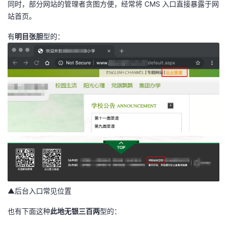
同时，部分网站的管理者贪图方便，经常将 CMS 入口直接暴露于网
站首页。
者
有
明目张胆
型的：
我
的
我
博
的
我
客
论
的
我
坛
圈
的
我
子
直
的
我
我
播
活
的
▲后台入口常见位置
也有下面这种
此地无银三百两
型的：
我
动
关
的