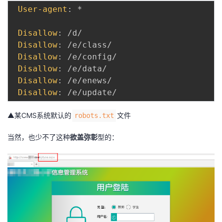
User-agent
:
 *

我
注
的
开
Disallow
:
 /d/

的
Programs
发
Disallow
:
 /e/class/

Disallow
:
 /e/config/

支
者
Disallow
:
 /e/data/

Disallow
:
 /e/enews/

持
学
Disallow
:
我
堂
▲某CMS系统默认的
文件
robots.txt
的
我
我
当然，也少不了这种
欲盖弥彰
型的：
技
的
的
我
术
云
课
的
我
支
声
程
认
的
我