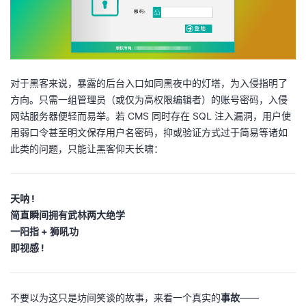
持
建
证
实
的
议
验
收
藏
对于黑客来说，暴露的后台入口如同黑夜中的灯塔，为入侵指明了
方向。只需一组管理员（或仅为高权限编辑者）的账号密码，入侵
网站服务器便轻而易举。若 CMS 同时存在 SQL 注入漏洞，用户使
用弱口令甚至明文保存用户名密码，抑或验证方式过于简易等诸如
此类的问题，只能让黑客仰天长啸：
天呐 !
简直瞬间拥有武林两大绝学
一阳指 + 狮吼功
即视感 !
不要以为这只是坊间笑谈的故事，来看一个真实的
事故
——