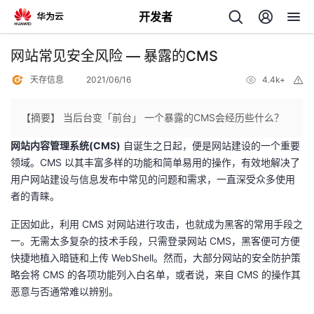
开发者
返
网站常见安全风险 — 暴露的CMS
回
天存信息
2021/06/16
4.4k+
举
报
【摘要】 当后台变「前台」 一个暴露的CMS会经历些什么？
网站内容管理系统(CMS)
自诞生之日起，便是网站建设的一个重要
领域。CMS 以其丰富多样的功能和简单易用的操作，有效地解决了
个
用户网站建设与信息发布中常见的问题和需求，一直深受众多使用
者的青睐。
我
人
正因如此，利用 CMS 对网站进行攻击，也就成为黑客的常用手段之
的
主
一。无需太多复杂的技术手段，只需登录网站 CMS，黑客便可方便
快捷地植入暗链和上传 WebShell。然而，大部分网站的安全防护策
开
页
略会将 CMS 的各项功能列入白名单，或者说，来自 CMS 的操作其
恶意与否通常难以辨别。
发