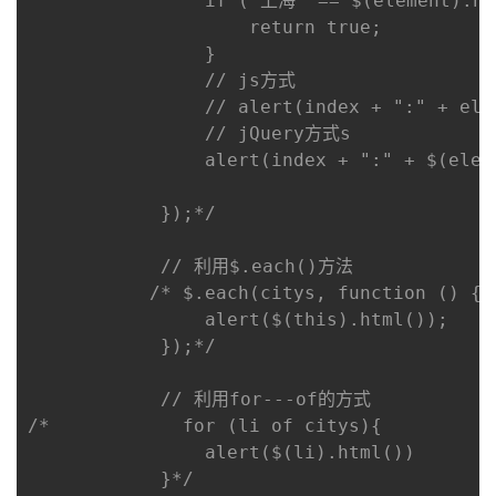
                if ("上海" == $(element).htm
                    return true;

                }

                // js方式

                // alert(index + ":" + elem
                // jQuery方式s

                alert(index + ":" + $(eleme
            });*/
// 利用$.each()方法
/* $.each(citys, function () {

                alert($(this).html());

            });*/
// 利用for---of的方式
/*            for (li of citys){

                alert($(li).html())

            }*/