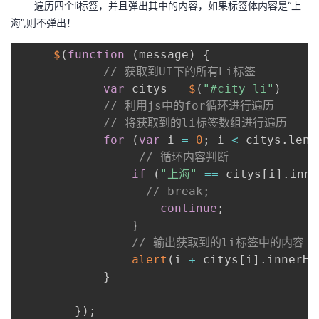
遍历四个li标签，并且弹出其中的内容，如果标签体内容是“上
持
建
证
实
的
海”,则不弹出！
议
验
收
$
(
function
(
message
)
{
// 获取到UI下的所有Li标签
藏
var
 citys 
=
$
(
"#city li"
)
// 利用js中的for循环进行遍历
// 将获取到的li标签数组进行遍历
for
(
var
 i 
=
0
;
 i 
<
 citys
.
leng
// 循环内容判断
if
(
"上海"
==
 citys
[
i
]
.
inne
// break;
continue
;
}
// 输出获取到的li标签中的内容
alert
(
i 
+
 citys
[
i
]
.
innerHT
}
}
)
;