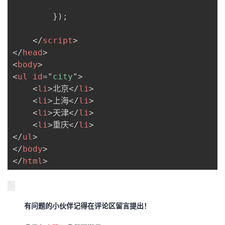
}
)
;
</
script
>
</
head
>
<
body
>
<
ul
id
=
"
city
"
>
<
li
>
北京
</
li
>
<
li
>
上海
</
li
>
<
li
>
天津
</
li
>
<
li
>
重庆
</
li
>
</
ul
>
</
body
>
</
html
>
有问题的小伙伴记得在评论区留言提出！