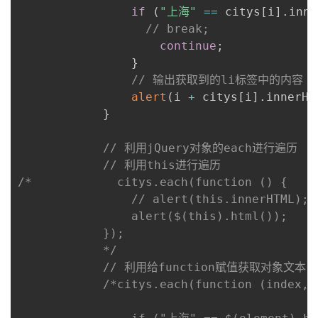
if
(
"上海"
==
 citys
[
i
]
.
inne
// break;
continue
;
}
// 输出获取到的li标签中的内容
alert
(
i 
+
 citys
[
i
]
.
innerHT
}
// 利用jQuery对象的each进行遍历
// 利用this进行遍历
/*            citys.each(function () {

                // alert(this.innerHTML);

                alert($(this).html());

            });

            */
// 利用给function赋值获取对象文本
/*citys.each(function (index,el