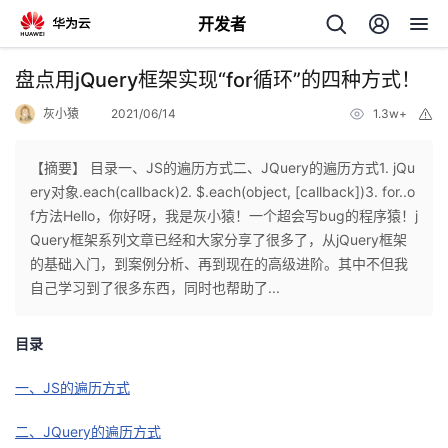
开发者
返
盘点用jQuery框架实现“for循环”的四种方式！
回
灰小猿
2021/06/14
1.3w+
举
报
【摘要】 目录一、JS的遍历方式二、JQuery的遍历方式1. jQu
ery对象.each(callback)2. $.each(object, [callback])3. for..o
f方法Hello，你好呀，我是灰小猿！一个超会写bug的程序猿！j
个
Query框架系列文章已经和大家分享了很多了，从jQuery框架
的基础入门，到案例分析、再到现在的高级进阶。其中不但我
我
人
自己学习到了很多东西，同时也帮助了...
的
主
目录
开
页
一、JS的遍历方式
二、JQuery的遍历方式
发