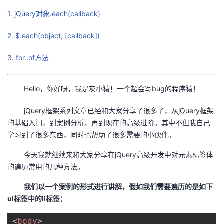
1. jQuery对象.each(callback)
者
2. $.each(object, [callback])
我
3. for..of方法
的
我
Hello，你好呀，我是灰小猿！一个超会写bug的程序猿！
博
的
我
jQuery框架系列文章已经和大家分享了很多了，从jQuery框架
客
论
的
我
的基础入门，到案例分析、再到现在的高级进阶。其中不但我自己
学习到了很多东西，同时也帮助了很多需要的小伙伴。
坛
圈
的
我
今天我就继续来和大家分享在jQuery高级开发中对元素标签体
子
直
的
我
的遍历常用的几种方法。
我
播
活
的
我们以一个案例的形式进行讲解，假如我们需要遍历的是如下
ul标签中的li标签：
我
动
关
的
<
body
>