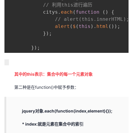
// 利用this进行遍历
            citys
.
each
(
function
(
)
{
// alert(this.innerHTML);
alert
(
$
(
this
)
.
html
(
)
)
;
}
)
;
}
)
;
其中的this表示：集合中的每一个元素对象
第二种是在function()中赋予参数：
jquery对象.each(function(index,element){});
* index:就是元素在集合中的索引