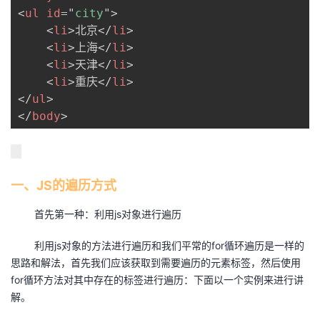
<
ul
id
=
"
city
"
>
我
注
的
开
<
li
>
北京
</
li
>
<
li
>
上海
</
li
>
的
Programs
发
<
li
>
天津
</
li
>
<
li
>
重庆
</
li
>
支
者
</
ul
>
</
body
>
持
学
我
堂
一、JS的遍历方式
的
我
我
首先第一种：利用js对象进行遍历
技
的
的
我
利用js对象的方法进行遍历和我们平常的for循环遍历是一样的
术
云
课
的
我
思路和解法，首先我们应该获取到需要遍历的元素标签，然后使用
for循环方法对其中存在的标签进行遍历：下面以一个实例来进行讲
支
声
程
认
的
我
解。