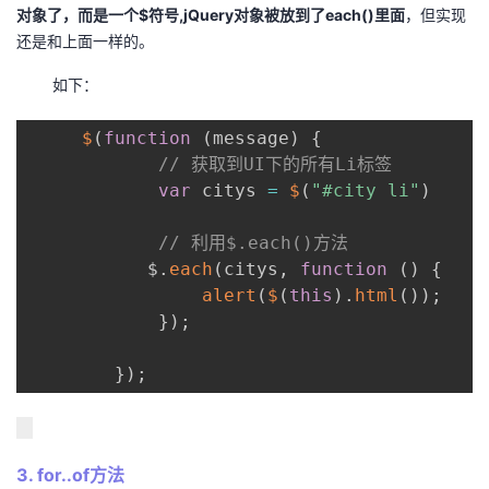
对象了，而是一个$符号,jQuery对象被放到了each()里面
，但实现
还是和上面一样的。
如下：
$
(
function
(
message
)
{
// 获取到UI下的所有Li标签
var
 citys 
=
$
(
"#city li"
)
// 利用$.each()方法
           $
.
each
(
citys
,
function
(
)
{
alert
(
$
(
this
)
.
html
(
)
)
;
}
)
;
}
)
;
3. for..of方法