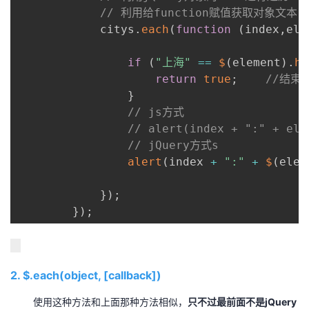
// 利用给function赋值获取对象文本
            citys
.
each
(
function
(
index
,
ele
if
(
"上海"
==
$
(
element
)
.
ht
return
true
;
//结束
}
// js方式
// alert(index + ":" + ele
// jQuery方式s
alert
(
index 
+
":"
+
$
(
elem
}
)
;
}
)
;
2. $.each(object, [callback])
使用这种方法和上面那种方法相似，
只不过最前面不是jQuery