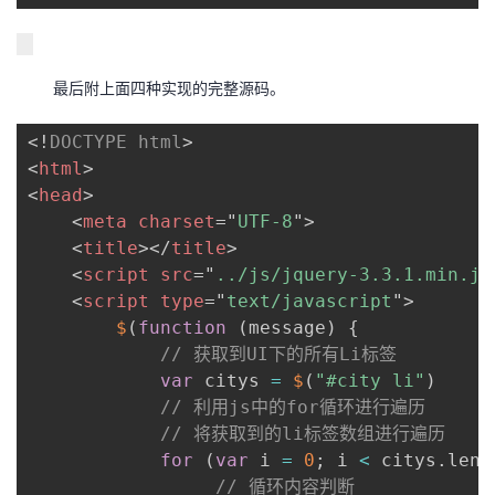
最后附上面四种实现的完整源码。
<!
DOCTYPE
html
>
<
html
>
<
head
>
<
meta
charset
=
"
UTF-8
"
>
<
title
>
</
title
>
<
script
src
=
"
../js/jquery-3.3.1.min.js
<
script
type
=
"
text/javascript
"
>
$
(
function
(
message
)
{
// 获取到UI下的所有Li标签
var
 citys 
=
$
(
"#city li"
)
// 利用js中的for循环进行遍历
// 将获取到的li标签数组进行遍历
for
(
var
 i 
=
0
;
 i 
<
 citys
.
leng
// 循环内容判断