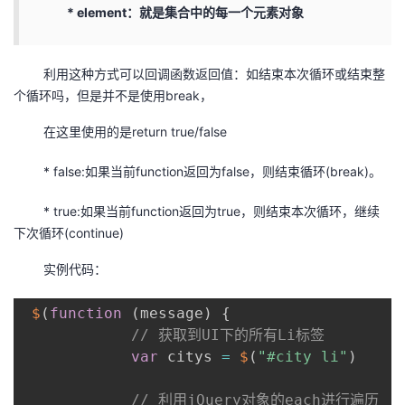
* element：就是集合中的每一个元素对象
利用这种方式可以回调函数返回值：如结束本次循环或结束整
个循环吗，但是并不是使用break，
在这里使用的是return true/false
* false:如果当前function返回为false，则结束循环(break)。
* true:如果当前function返回为true，则结束本次循环，继续
下次循环(continue)
实例代码：
$
(
function
(
message
)
{
// 获取到UI下的所有Li标签
var
 citys 
=
$
(
"#city li"
)
// 利用jQuery对象的each进行遍历