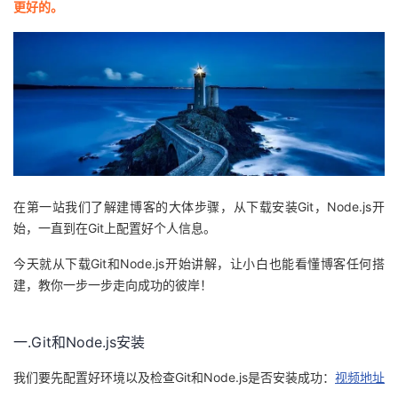
更好的。
者
我
的
我
博
的
我
客
论
的
我
在第一站我们了解建博客的大体步骤，从下载安装Git，Node.js开
始，一直到在Git上配置好个人信息。
坛
圈
的
我
今天就从下载Git和Node.js开始讲解，让小白也能看懂博客任何搭
建，教你一步一步走向成功的彼岸！
子
直
的
我
我
播
活
的
一.Git和Node.js安装
我
动
关
的
我们要先配置好环境以及检查Git和Node.js是否安装成功：
视频地址