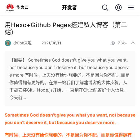
开发者
返
用Hexo+Github Pages搭建私人博客（第二
回
站）
小Bob来啦
2021/06/11
7.6k+
举
报
【摘要】 Sometimes God doesn't give you what you want,
not because you don't deserve it, but because you deserv
个
e more.有时候，上天没有给你想要的，不是因为你不配，而是
你值得拥有更好的。在第一站我们了解建博客的大体步骤，从
我
人
下载安装Git，Node.js开始，一直到在Git上配置好个人信息。
今天就...
的
主
Sometimes God doesn't give you what you want, not because
开
页
you don't deserve it, but because you deserve more.
有时候，上天没有给你想要的，不是因为你不配，而是你值得拥有
发