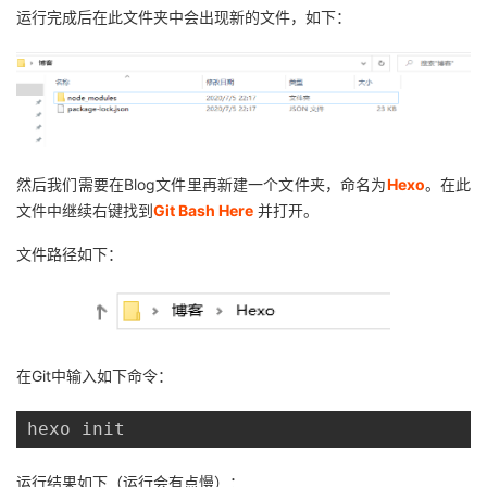
持
建
证
实
的
运行完成后在此文件夹中会出现新的文件，如下：
议
验
收
藏
然后我们需要在Blog文件里再新建一个文件夹，命名为
Hexo
。在此
文件中继续右键找到
Git Bash Here
并打开。
文件路径如下：
在Git中输入如下命令：
hexo init
运行结果如下（运行会有点慢）：