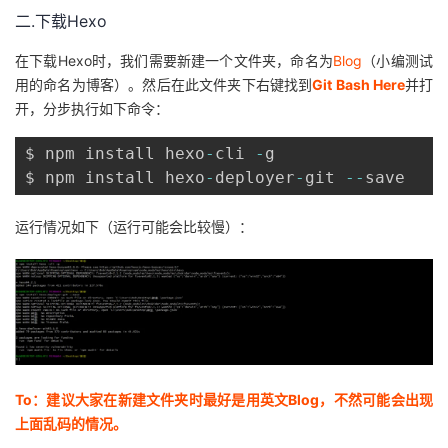
二.下载Hexo
我
注
的
开
在下载Hexo时，我们需要新建一个文件夹，命名为
Blog
（小编测试
的
Programs
发
用的命名为博客）。然后在此文件夹下右键找到
Git Bash Here
并打
开，分步执行如下命令：
支
者
$ npm install hexo
-
cli 
-
g   

持
学
$ npm install hexo
-
deployer
-
git 
--
save  
我
堂
运行情况如下（运行可能会比较慢）：
的
我
我
技
的
的
我
术
云
课
的
我
To：建议大家在新建文件夹时最好是用英文Blog，不然可能会出现
支
声
程
认
的
我
上面乱码的情况。