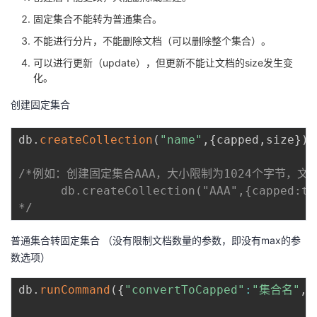
固定集合不能转为普通集合。
不能进行分片，不能删除文档（可以删除整个集合）。
可以进行更新（update），但更新不能让文档的size发生变
化。
创建固定集合
db
.
createCollection
(
"name"
,
{
capped
,
size
}
)
/*例如：创建固定集合AAA，大小限制为1024个字节，文档
      db.createCollection("AAA",{capped:tr
*/
普通集合转固定集合 （没有限制文档数量的参数，即没有max的参
数选项）
db
.
runCommand
(
{
"convertToCapped"
:
"集合名"
,
"