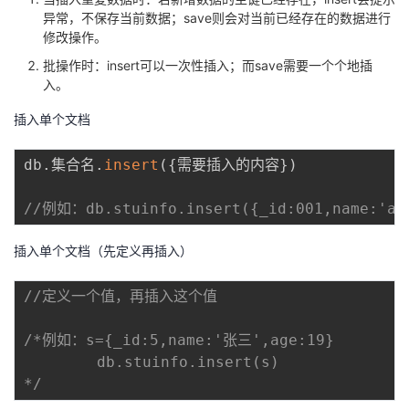
异常，不保存当前数据；save则会对当前已经存在的数据进行
修改操作。
批操作时：insert可以一次性插入；而save需要一个个地插
入。
插入单个文档
db
.
集合名
.
insert
(
{
需要插入的内容
}
)
//例如：db.stuinfo.insert({_id:001,name:'al
插入单个文档（先定义再插入）
//定义一个值，再插入这个值
/*例如：s={_id:5,name:'张三',age:19}   

        db.stuinfo.insert(s) 

*/