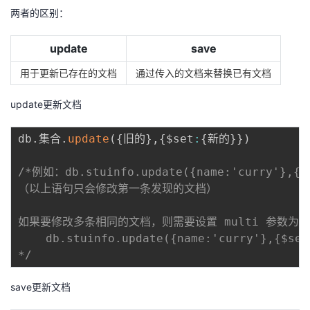
两者的区别：
update
save
用于更新已存在的文档
通过传入的文档来替换已有文档
update更新文档
db
.
集合
.
update
(
{
旧的
}
,
{
$set
:
{
新的
}
}
)
/*例如：db.stuinfo.update({name:'curry'},{$
（以上语句只会修改第一条发现的文档）

如果要修改多条相同的文档，则需要设置 multi 参数为 t
    db.stuinfo.update({name:'curry'},{$set
*/
save更新文档