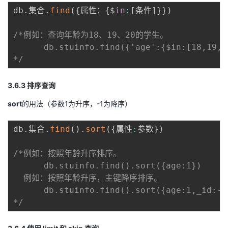
db
.
集合
.
find
(
{
属性：
{
$
in
:
[
条件
]
}
}
)
/*例如：查询年龄为18、19、20的学生。

      db.stuinfo.find({'age':{$in:[18,19,20
*/
3.6.3 排序查询
sort
的用法（参数1为升序，-1为降序）
db
.
集合
.
find
(
)
.
sort
(
{
属性
:
参数
}
)
/*例如：按照年龄升序排序。

      db.stuinfo.find().sort({age:1})

  例如：按照年龄升序，主键降序排序。

      db.stuinfo.find().sort({age:1,_id:-1}
*/