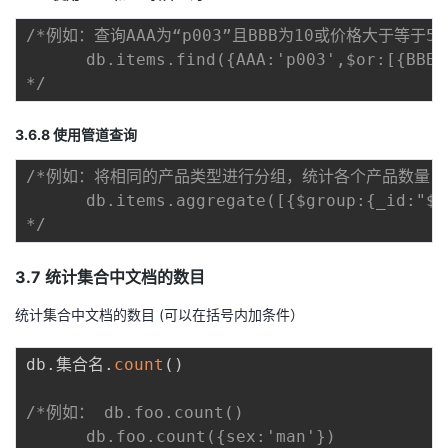
/*例如：查询AAA为“p003”且BBB为10或价格大于等于5
      db.items.find({AAA:'p003',$or:[{BBB:
*/
3.6.8 使用管道查询
/*例如：将相同的产品类型进行分组，统计各个产品数量，
      db.items.aggregate([{$group:{_id:"$p
*/
3.7 统计集合中文档的数目
统计集合中文档的数目 (可以在括号内加条件）
db
.
集合名
.
count
(
)
/*例如： db.foo.count()     

      db.foo.count({sex:'man'}) 
