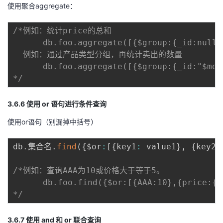
使用聚合aggregate：
/*例如：统计price的总和  

      db.foo.aggregate([{$group:{_id:null,
  例如：通过产品类型分组，再统计卖出的数量

      db.foo.aggregate([{$group:{_id:"$mol
*/
3.6.6 使用 or 语句进行条件查询
使用or语句（别漏掉中括号）
db
.
集合名
.
find
(
{
$or
:
[
{
key1
:
 value1
}
,
{
key2
:
/*例如：查询AAA为10或价格大于等于5。

      db.foo.find({$or:[{AAA:10},{price:{$g
*/
3.6.7 使用 and 和 or 联合查询