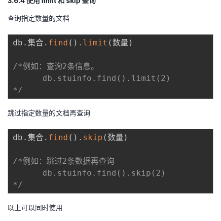
3.6.4 使用 limit 和 skip 查询
查询指定数量的文档
db
.
集合
.
find
(
)
.
limit
(
数量
)
/*例如：查询2条信息。 

      db.stuinfo.find().limit(2) 

*/
跳过指定数量的文档再查询
db
.
集合
.
find
(
)
.
skip
(
数量
)
/*例如：跳过2条数据再查询    

      db.stuinfo.find().skip(2)

*/
以上可以同时使用