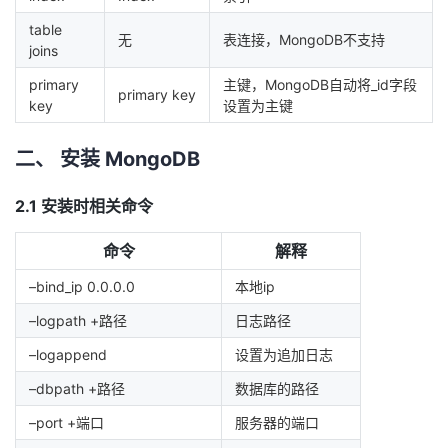
我
注
的
开
table
无
表连接，MongoDB不支持
joins
的
Programs
发
primary
主键，MongoDB自动将_id字段
primary key
key
设置为主键
支
者
二、 安装 MongoDB
持
学
2.1 安装时相关命令
我
堂
命令
解释
的
我
我
–bind_ip 0.0.0.0
本地ip
技
的
的
我
–logpath +路径
日志路径
–logappend
设置为追加日志
术
云
课
的
我
–dbpath +路径
数据库的路径
支
声
程
认
的
我
–port +端口
服务器的端口