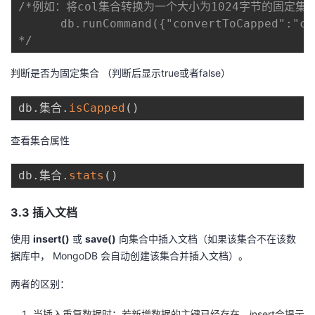
/*例如：将col集合转换为一个大小为1024字节的固定集合
      db.runCommand({"convertToCapped":"co
*/
判断是否为固定集合 （判断后显示true或者false）
db
.
集合
.
isCapped
(
)
查看集合属性
db
.
集合
.
stats
(
)
3.3 插入文档
使用
insert()
或
save()
向集合中插入文档（如果该集合不在该数
据库中， MongoDB 会自动创建该集合并插入文档）。
两者的区别：
当插入重复数据时：若新增数据的主键已经存在，insert会提示