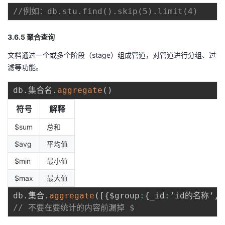
//例如：db.stu.find().skip(5).limit(4)
3.6.5 聚合查询
文档通过一个或多个阶段（stage）组成管道，对管道进行分组、过
滤等功能。
db
.
集合名
.
aggregate
(
)
符号
解释
$sum
总和
$avg
平均值
$min
最小值
$max
最大值
db
.
集合
.
aggregate
(
[
{
$group
:
{
_id
:
’id的名称’
,
// 不要在要统计的内容前漏掉 $