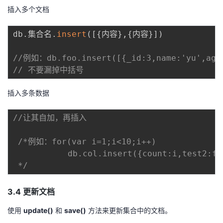
插入多个文档
db
.
集合名
.
insert
(
[
{
内容
}
,
{
内容
}
]
)
//例如：db.foo.insert([{_id:3,name:'yu',age:
// 不要漏掉中括号
插入多条数据
//让其自加，再插入
/*例如：for(var i=1;i<10;i++) 

           db.col.insert({count:i,test2:fa
 */
3.4 更新文档
使用
update()
和
save()
方法来更新集合中的文档。