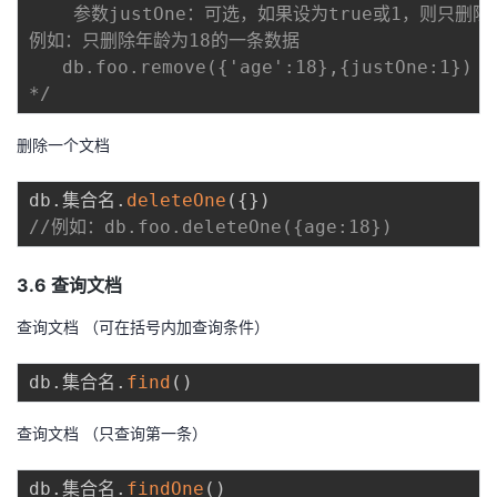
    参数justOne：可选，如果设为true或1，则只删除一
例如：只删除年龄为18的一条数据

   db.foo.remove({'age':18},{justOne:1}) 

*/
删除一个文档
db
.
集合名
.
deleteOne
(
{
}
)
//例如：db.foo.deleteOne({age:18})
3.6 查询文档
查询文档 （可在括号内加查询条件）
db
.
集合名
.
find
(
)
查询文档 （只查询第一条）
db
.
集合名
.
findOne
(
)