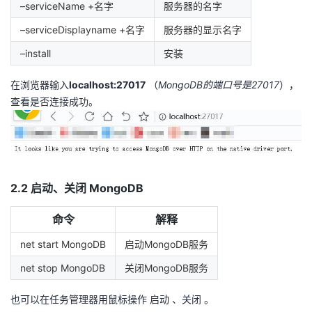
–serviceName +名字
持
建
服务器的名字
证
实
的
–serviceDisplayname +名字
服务器的显示名字
议
验
收
–install
安装
藏
在浏览器输入
localhost:27017
（
MongoDB的端口号是27017
），
查看是否连接成功。
2.2 启动、关闭 MongoDB
命令
解释
net start MongoDB
启动MongoDB服务
net stop MongoDB
关闭MongoDB服务
也可以在任务管理器用鼠标操作 启动 、关闭 。