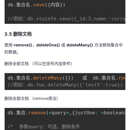
db
.
集合名
.
save
(
{
内容
}
)
//例如：db.stuinfo.save({_id:2,name:'curry'
3.5 删除文档
使用
remove()
，
deleteOne()
或
deleteMany()
方法移除集合中
的数据。
删除全部文档 （可以在括号内加条件）
db
.
集合名
.
deleteMany
(
{
}
)
   或  db
.
集合名
.
remo
//例如：db.foo.deleteMany({'test5':true})
删除全部文档 （remove用法）
db
.
集合
.
remove
(
<
query
>
,
{
justOne
:
<
boolean
>
}
/*  参数query：可选，删除条件
