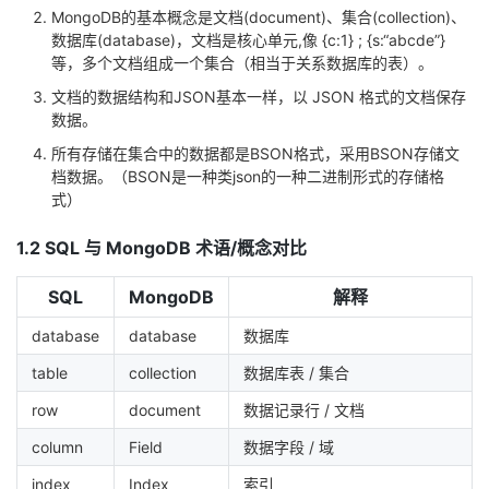
MongoDB的基本概念是文档(document)、集合(collection)、
者
数据库(database)，文档是核心单元,像 {c:1} ; {s:“abcde”}
等，多个文档组成一个集合（相当于关系数据库的表）。
我
文档的数据结构和JSON基本一样，以 JSON 格式的文档保存
数据。
的
我
所有存储在集合中的数据都是BSON格式，采用BSON存储文
档数据。（BSON是一种类json的一种二进制形式的存储格
博
的
我
式）
1.2 SQL 与 MongoDB 术语/概念对比
客
论
的
我
SQL
MongoDB
解释
坛
圈
的
我
database
database
数据库
子
直
的
我
table
collection
数据库表 / 集合
我
播
活
的
row
document
数据记录行 / 文档
column
Field
数据字段 / 域
我
动
关
的
index
Index
索引