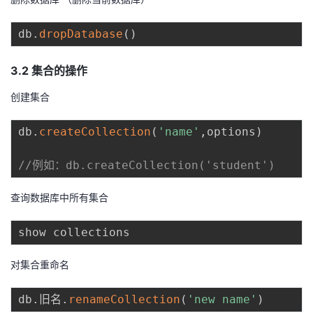
db
.
dropDatabase
(
)
3.2 集合的操作
创建集合
db
.
createCollection
(
'name'
,
options
)
//例如：db.createCollection('student')
查询数据库中所有集合
对集合重命名
db
.
旧名
.
renameCollection
(
'new name'
)