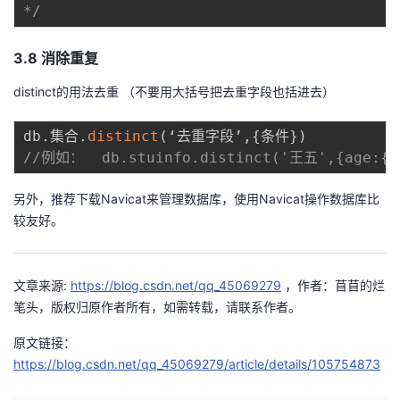
*/
3.8 消除重复
distinct的用法去重 （不要用大括号把去重字段也括进去）
db
.
集合
.
distinct
(
‘去重字段’
,
{
条件
}
)
//例如：  db.stuinfo.distinct('王五',{age:{$
另外，推荐下载Navicat来管理数据库，使用Navicat操作数据库比
较友好。
文章来源:
https://blog.csdn.net/qq_45069279
，作者：苜苜的烂
笔头，版权归原作者所有，如需转载，请联系作者。
原文链接：
https://blog.csdn.net/qq_45069279/article/details/105754873