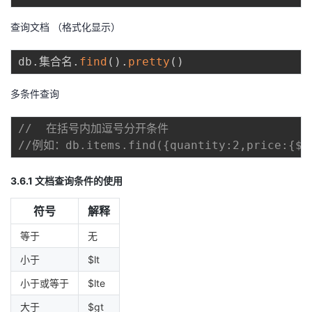
查询文档 （格式化显示）
db
.
集合名
.
find
(
)
.
pretty
(
)
多条件查询
//  在括号内加逗号分开条件
//例如：db.items.find({quantity:2,price:{$g
3.6.1 文档查询条件的使用
符号
解释
等于
无
小于
$lt
小于或等于
$lte
大于
$gt