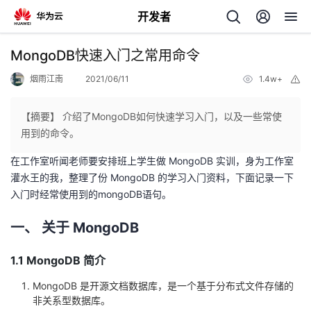
开发者
返
MongoDB快速入门之常用命令
回
烟雨江南
2021/06/11
1.4w+
举
报
【摘要】 介绍了MongoDB如何快速学习入门，以及一些常使
用到的命令。
在工作室听闻老师要安排班上学生做 MongoDB 实训，身为工作室
个
灌水王的我，整理了份 MongoDB 的学习入门资料，下面记录一下
入门时经常使用到的mongoDB语句。
我
人
一、 关于 MongoDB
的
主
1.1 MongoDB 简介
开
页
MongoDB 是开源文档数据库，是一个基于分布式文件存储的
发
非关系型数据库。