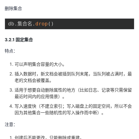
删除集合
db
.
集合名
.
drop
(
)
3.2.1 固定集合
特点：
可以声明集合容量的大小。
插入数据时，新文档会被插到队列末尾，当队列被占满时，最
老的文档会被覆盖。
适用于想要自动删除属性的地方（比如日志、记录等只需保留
最近时间内的应用情景）。
写入速度快（不建立索引；写入磁盘上的固定空间，所以不会
因为其他集合一些随机性的写入操作而中断）。
注意：
创建后不能更改，只能删除或重建。