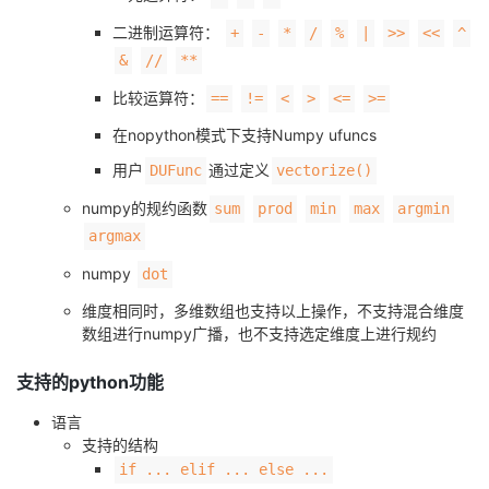
持
建
证
实
的
二进制运算符：
+
-
*
/
%
|
>>
<<
^
&
//
**
议
验
收
比较运算符：
==
!=
<
>
<=
>=
藏
在nopython模式下支持Numpy ufuncs
用户
通过定义
DUFunc
vectorize()
numpy的规约函数
sum
prod
min
max
argmin
argmax
numpy
dot
维度相同时，多维数组也支持以上操作，不支持混合维度
数组进行numpy广播，也不支持选定维度上进行规约
支持的python功能
语言
支持的结构
if ... elif ... else ...