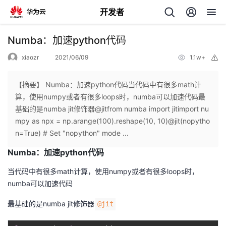
开发者
返
Numba：加速python代码
回
xiaozr
2021/06/09
1.1w+
举
报
【摘要】 Numba：加速python代码当代码中有很多math计
算，使用numpy或者有很多loops时，numba可以加速代码最
基础的是numba jit修饰器@jitfrom numba import jitimport nu
个
mpy as npx = np.arange(100).reshape(10, 10)@jit(nopytho
n=True) # Set "nopython" mode ...
我
人
Numba：加速python代码
的
主
当代码中有很多math计算，使用numpy或者有很多loops时，
numba可以加速代码
开
页
最基础的是numba jit修饰器
@jit
发