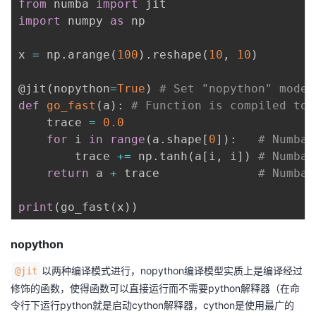
from
 numba 
import
import
 numpy 
as
 np

者
x 
=
 np
.
arange
(
100
)
.
reshape
(
10
,
10
)
我
@jit
(
nopython
=
True
)
# Set "nopython" mode 
的
我
def
go_fast
(
a
)
:
# Function is compiled 
    trace 
=
0.0
博
的
我
for
 i 
in
range
(
a
.
shape
[
0
]
)
:
# Numba 
        trace 
+=
 np
.
tanh
(
a
[
i
,
 i
]
)
# Numba 
客
论
的
我
return
 a 
+
 trace              
# Numba 
坛
圈
的
我
print
(
go_fast
(
x
)
)
子
直
的
我
nopython
我
播
活
的
以两种编译模式进行，nopython编译模型实质上是编译经过
@jit
修饰的函数，使得函数可以直接运行而不需要python解释器（在命
我
动
关
的
令行下运行python就是启动cython解释器，cython是使用最广的