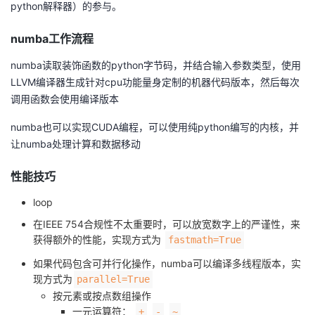
python解释器）的参与。
我
注
的
开
numba工作流程
的
Programs
发
numba读取装饰函数的python字节码，并结合输入参数类型，使用
LLVM编译器生成针对cpu功能量身定制的机器代码版本，然后每次
支
者
调用函数会使用编译版本
持
学
numba也可以实现CUDA编程，可以使用纯python编写的内核，并
让numba处理计算和数据移动
我
堂
性能技巧
的
我
我
loop
技
的
的
我
在IEEE 754合规性不太重要时，可以放宽数字上的严谨性，来
获得额外的性能，实现方式为
fastmath=True
术
云
课
的
我
如果代码包含可并行化操作，numba可以编译多线程版本，实
现方式为
parallel=True
支
声
程
认
的
我
按元素或按点数组操作
一元运算符：
+
-
~