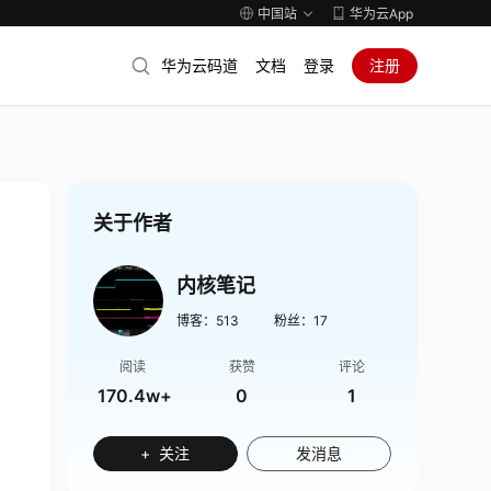
中国站
华为云App
华为云码道
文档
登录
注册
关于作者
内核笔记
博客：
513
粉丝：
17
阅读
获赞
评论
170.4w+
0
1
+ 关注
发消息