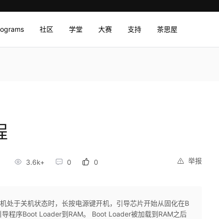
rograms
社区
学堂
大赛
支持
茶思屋
程
举报
1
3.6k+
0
0
r层 当手机处于关机状态时，长按电源键开机，引导芯片开始从固化在B
Boot Loader到RAM。 Boot Loader被加载到RAM之后