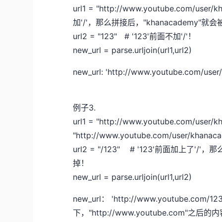
url1 = "http://www.youtube.com/u
加'/'，那么拼接后，"khanacademy"
url2 = "123" # '123'前面不加'/'！
new_url = parse.urljoin(url1,url2)
new_url: 'http://www.youtube.com
例子3.
url1 = "http://www.youtube.com/user/
"http://www.youtube.com/user/khanac
url2 = "/123" # '123'前面加上了'/'，
掉！
new_url = parse.urljoin(url1,url2)
new_url： 'http://www.youtube.com
下，"http://www.youtube.com"之后