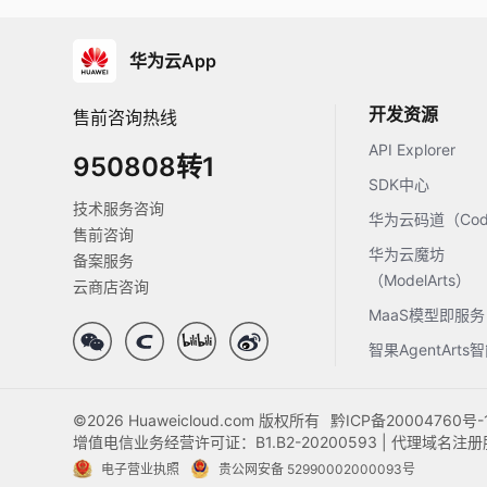
华为云App
开发资源
售前咨询热线
API Explorer
950808转1
SDK中心
技术服务咨询
华为云码道（Code
售前咨询
华为云魔坊
备案服务
（ModelArts）
云商店咨询
MaaS模型即服务
智果AgentArt
©2026 Huaweicloud.com 版权所有
黔ICP备20004760号-
增值电信业务经营许可证：B1.B2-20200593 | 代理域名
电子营业执照
贵公网安备 52990002000093号