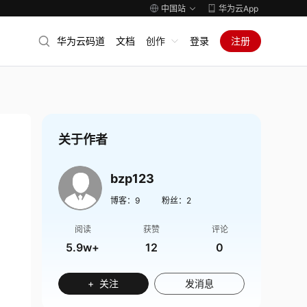
中国站
华为云App
华为云码道
文档
创作
登录
注册
关于作者
bzp123
博客：
9
粉丝：
2
阅读
获赞
评论
5.9w+
12
0
+ 关注
发消息