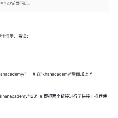
# '123'前面不加'...
码更佳清晰、易读：
er/khanacademy/" # 在"khanacademy"后面加上'/'
om/user/khanacademy/123' # 即把两个链接进行了拼接！推荐使