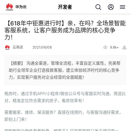
开发者
返
【618年中钜惠进行时】亲，在吗？全场景智能
回
客服系统，让客户服务成为品牌的核心竞争
力！
云商店
2021/06/08
9.8k+
举
报
【摘要】 沟通全渠道，管理全流程，丰富自定义属性，完美帮
个
助行业领军企业打造极致客服，建立体验经济时代的核心竞争
力，实现客户服务对企业经营的全面赋能！
我
人
租房时，通过手机APP/小程序/微信公众号与客服实时沟通，筛选比
我
的
主
对，精准定位符合需求的房子，看房效率有！
我
的
需要搬家、维修、保洁服务？直接在线预约，与客服沟通好需求，
开
页
即刻上门来！
我
的
开
发
网购刷到个物件看着新奇，想拿下？打开客服窗口发关键词查一