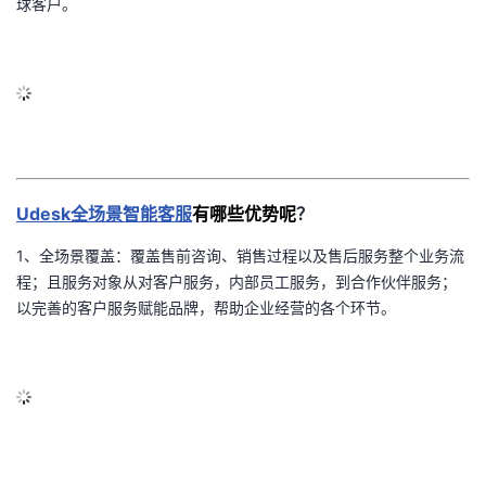
球客户。
议
注
验
收
藏
Udesk
全场景智能客服
有
哪些优势呢
？
1
、全场景覆盖：覆盖售前咨询、销售过程以及售后服务整个业务流
程；且服务对象从对客户服务，内部员工服务，到合作伙伴服务；
以完善的客户服务赋能品牌，帮助企业经营的各个环节。