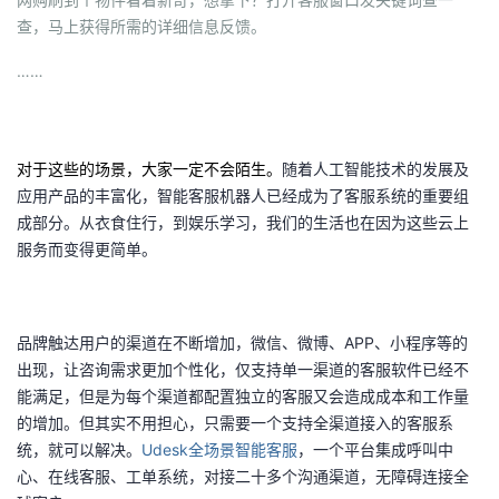
查，马上获得所需的详细信息反馈。
的
Programs
发
者
……
支
者
我
持
学
的
我
对于这些的场景，大家一定不会陌生。
随着人工智能技术的发展及
应用产品的丰富化，智能客服机器人已经成为了客服系统的重要组
我
堂
博
的
我
成部分。从衣食住行，到娱乐学习，我们的生活也在因为这些云上
服务而变得更简单。
的
我
客
论
的
我
我
技
的
坛
圈
的
我
的
我
品牌触达用户的渠道在不断增加，微信、微博、APP、小程序等的
术
云
子
直
的
我
课
的
我
出现，让咨询需求更加个性化，仅支持单一渠道的客服软件已经不
能满足，但是为每个渠道都配置独立的客服又会造成成本和工作量
支
声
播
活
的
程
认
的
我
的增加。但其实不用担心，只需要一个支持全渠道接入的客服系
统，就可以解决。
Udesk全场景智能客服
，一个平台集成呼叫中
持
建
动
关
证
实
的
心、在线客服、工单系统，对接二十多个沟通渠道，无障碍连接全