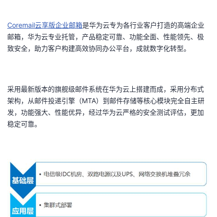
者
Coremail
云享版企业邮箱
是华为云专为各行业客户打造的高端企业
邮箱，华为云专业托管，产品稳定可靠、功能全面、性能领先、极
我
致安全，助力客户构建高效协同办公平台，成就数字化转型。
的
我
博
的
我
采用最新版本的旗舰级邮件系统在华为云上搭建而成，采用分布式
架构，从邮件投递引擎（MTA）到邮件存储等核心模块完全自主研
客
论
的
我
发，功能强大、性能优异，经过华为云严格的安全测试评估，更加
稳定可靠。
坛
圈
的
我
子
直
的
我
我
播
活
的
我
动
关
的