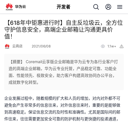
开发者
返
【618年中钜惠进行时】自主反垃圾云，全方位
回
守护信息安全，高端企业邮箱让沟通更具价
值！
云商店
2021/06/08
1.1w+
举
报
【摘要】 Coremail云享版企业邮箱是华为云专为各行业客户打
个
造的高端企业邮箱，华为云专业托管，产品稳定可靠、功能全
面、性能领先、极致安全，助力客户构建高效协同办公平台，
我
人
成就数字化转型。
的
主
企业发展过程中，随着规模的扩大和人员的增加，对内对外都不可
避免会产生非常多的信息往来，对外信息往来时，重要的是能够做
开
页
到高速稳定。保证信息交流的及时性和准确性。尤其是国际间的邮
件往来，往往需要更加安全可靠的防护机制与更快捷的投递通道，
发