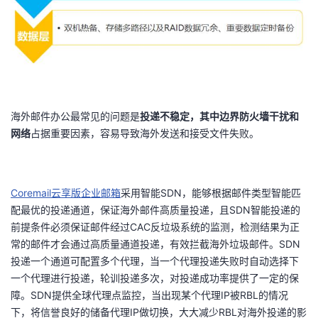
我
注
的
开
的
Programs
发
支
者
海外邮件办公最常见的问题是
投递不稳定，其中边界防火墙干扰和
持
学
网络
占据重要因素，容易导致海外发送和接受文件失败。
我
堂
的
我
我
Coremail
云享版企业邮箱
采用智能SDN，能够根据邮件类型智能匹
配最优的投递通道，保证海外邮件高质量投递，且SDN智能投递的
技
的
的
我
前提条件必须保证邮件经过CAC反垃圾系统的监测，检测结果为正
常的邮件才会通过高质量通道投递，有效拦截海外垃圾邮件。SDN
术
云
课
的
我
投递一个通道可配置多个代理，当一个代理投递失败时自动选择下
一个代理进行投递，轮训投递多次，对投递成功率提供了一定的保
支
声
程
认
的
我
障。SDN提供全球代理点监控，当出现某个代理IP被RBL的情况
下，将信誉良好的储备代理IP做切换，大大减少RBL对海外投递的影