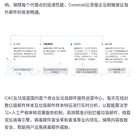
持
建
证
实
的
响，保障每个代理点的投递性能，Coremail云享版企业邮箱保证海
外邮件的收发畅通。
议
验
收
藏
CAC
反垃圾是国内首个商业反垃圾邮件服务运营中心，每天在线对
数亿级邮件样本及垃圾邮件样本特征进行实时分析，以智能算法学
习+人工严格审核双重服务机制，高效精准识别拦截垃圾邮件，搭载
双反病毒引擎，病毒邮件查全率和查准率业内领先，保障内容极致
安全，帮助用户远离病毒邮件威胁。