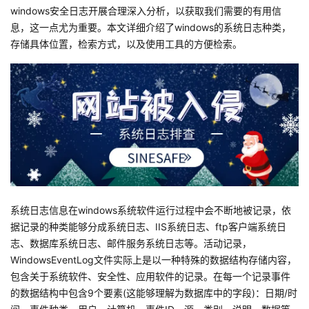
windows安全日志开展合理深入分析，以获取我们需要的有用信
者
息，这一点尤为重要。本文详细介绍了windows的系统日志种类，
存储具体位置，检索方式，以及使用工具的方便检索。
我
的
我
博
的
我
客
论
的
我
坛
圈
的
我
系统日志信息在windows系统软件运行过程中会不断地被记录，依
子
直
的
我
据记录的种类能够分成系统日志、IIS系统日志、ftp客户端系统日
志、数据库系统日志、邮件服务系统日志等。活动记录，
我
播
活
的
WindowsEventLog文件实际上是以一种特殊的数据结构存储内容，
包含关于系统软件、安全性、应用软件的记录。在每一个记录事件
我
动
关
的
的数据结构中包含9个要素(这能够理解为数据库中的字段)：日期/时