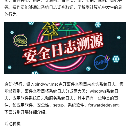
间、事件种类、用户、计算机、事件ID、源、类别、说明、数据等
我
注
的
开
等。操作员能够通过系统日志调查取证，了解到计算机中发生的具
体行为。
的
Programs
发
支
者
持
学
我
堂
的
我
我
启动-运行，键入bindvwr.msc点开事件查看器来查询系统日志。您
技
的
能够看到，事件查看器将系统日志分成两大类：windows系统日
的
我
志、应用软件系统日志和服务系统日志，其中还有一些种类的事
术
云
件，如应用软件、安全性、setup、系统软件、forwardedevent。
课
的
我
下面分别开展详细介绍：
支
声
程
认
的
我
活动种类