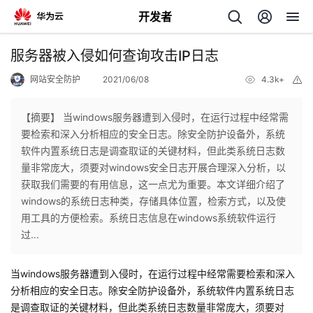
开发者
返
服务器被入侵如何查询攻击IP日志
回
网站安全防护
2021/06/08
4.3k+
举
报
【摘要】 当windows服务器遭到入侵时，在运行过程中经常需
要检索和深入分析相应的安全日志。除安全防护设备外，系统
软件内置系统日志是调查取证的关键材料，但此类系统日志数
个
量非常庞大，须要对windows安全日志开展合理深入分析，以
获取我们需要的有用信息，这一点尤为重要。本文详细介绍了
我
人
windows的系统日志种类，存储具体位置，检索方式，以及使
用工具的方便检索。系统日志信息在windows系统软件运行
的
主
过...
开
页
当windows服务器遭到入侵时，在运行过程中经常需要检索和深入
分析相应的安全日志。除安全防护设备外，系统软件内置系统日志
发
是调查取证的关键材料，但此类系统日志数量非常庞大，须要对