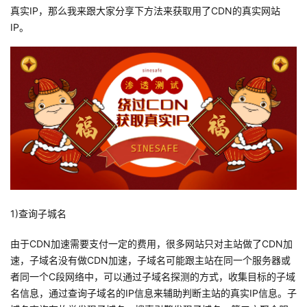
真实IP，那么我来跟大家分享下方法来获取用了CDN的真实网站
者
IP。
我
的
我
博
的
我
客
论
的
我
坛
圈
的
我
1)查询子城名
子
直
的
我
由于CDN加速需要支付一定的费用，很多网站只对主站做了CDN加
我
播
活
的
速，子域名没有做CDN加速，子域名可能跟主站在同一个服务器或
者同一个C段网络中，可以通过子域名探测的方式，收集目标的子域
我
动
关
的
名信息，通过查询子域名的IP信息来辅助判断主站的真实IP信息。子