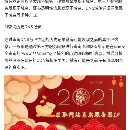
域名查询有枚举发现子域名、搜索引擎发现子域名、第三方聚合服
我
注
的
开
务发现子域名、证书透明性信息发现子域名、DNS域传送漏洞发现
子域名等多种方式。
的
Programs
发
2)查询历史DNS记录
支
者
通过查询DNS与IP绑定的历史记录就有可能发现之前的真实IP信
息，一般都是通过第三方服务网站进行查询.如图2-5所示是在sine安
持
学
全查询的“www.***.com”这个域名的历史DNS解析信息，然后分析
哪些IP不在现在的CDN解析IP里面，就有可能是之前没有用CDN加
我
堂
速的真实IP。
的
我
我
技
的
的
我
术
云
课
的
我
支
声
程
认
的
我