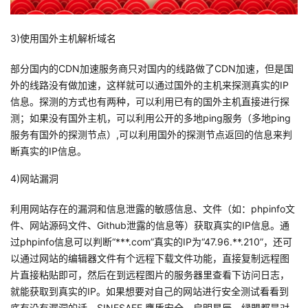
持
建
证
实
的
3)使用国外主机解析域名
议
验
收
部分国内的CDN加速服务商只对国内的线路做了CDN加速，但是国
藏
外的线路没有做加速，这样就可以通过国外的主机来探测真实的IP
信息。探测的方式也有两种，可以利用已有的国外主机直接进行探
测；如果没有国外主机，可以利用公开的多地ping服务（多地ping
服务有国外的探测节点）,可以利用国外的探测节点返回的信息来判
断真实的IP信息。
4)网站漏洞
利用网站存在的漏洞和信息泄露的敏感信息、文件（如：phpinfo文
件、网站源码文件、Github泄露的信息等）获取真实的IP信息。通
过phpinfo信息可以判断“***.com”真实的IP为“47.96.**.210”，还可
以通过网站的编辑器文件有个远程下载文件功能，直接复制远程图
片直接粘贴即可，然后在到远程图片的服务器里查看下访问日志，
就能获取到真实的IP。如果想要对自己的网站进行安全测试看看到
底有没有漏洞的话，SINESAFE,鹰盾安全，启明星辰，绿盟都是对