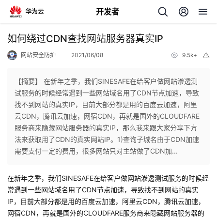
开发者
返
如何绕过CDN查找网站服务器真实IP
回
网站安全防护
2021/06/08
9.5k+
举
报
【摘要】 在新年之季，我们SINESAFE在给客户做网站渗透测
试服务的时候经常遇到一些网站域名用了CDN节点加速，导致
找不到网站的真实IP，目前大部分都是用的百度云加速，阿里
个
云CDN，腾讯云加速，网宿CDN，再就是国外的CLOUDFARE
服务商来隐藏网站服务器的真实IP，那么我来跟大家分享下方
我
人
法来获取用了CDN的真实网站IP。1)查询子城名由于CDN加速
需要支付一定的费用，很多网站只对主站做了CDN加...
的
主
在新年之季，我们SINESAFE在给客户做网站渗透测试服务的时候经
开
页
常遇到一些网站域名用了CDN节点加速，导致找不到网站的真实
IP，目前大部分都是用的百度云加速，阿里云CDN，腾讯云加速，
发
网宿CDN，再就是国外的CLOUDFARE服务商来隐藏网站服务器的