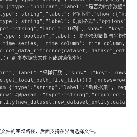
ram {"type":"boolean","label":"是否为时序数据"}

"type":"string","label":"时间列","show":{"key":"
"type":"string","label":"时间格式","options":[{"
pe":"string","label":"ID列","show":{"key":"is_
 {"type":"boolean","label":"是否检测周期与平稳性","
_time_series, 'time_column': time_column, 'ti
nce.get_data_reference(dataset, dataset_en
taset() # 将数据集文件下载到镜像本地

"int","label":"采样行数","show":{"key":"rows"}}

ce.get_local_path_file_list()[0],nrows=rows)
ram {"type":"string","label":"新数据集","required
_new' #@param {"type":"string","required": t
_entity(new_dataset,new_dataset_entity,dat
取文件的完整路径，后面支持在界面选择文件。