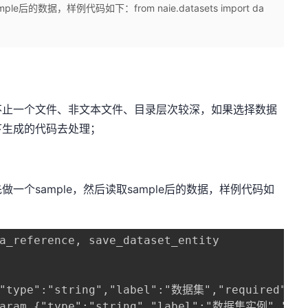
的数据，样例代码如下：from naie.datasets import da
不止一个文件、非文本文件、目录层次较深，如果选择数据
下生成的代码去处理；
个sample，然后读取sample后的数据，样例代码如
a_reference, save_dataset_entity

{"type":"string","label":"数据集","required":tru
param {"type":"string","label":"数据集实例","requi