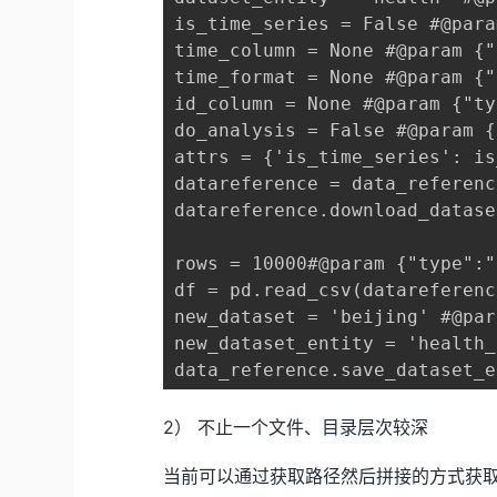
is_time_series = False #@pa
time_column = None #@param {
time_format = None #@param {
id_column = None #@param {"ty
do_analysis = False #@param
attrs = {'is_time_series': is
datareference = data_refere
datareference.download_da
rows = 10000#@param {"type":
df = pd.read_csv(datareferen
new_dataset = 'beijing' #@pa
new_dataset_entity = 'health
data_reference.save_dataset
2） 不止一个文件、目录层次较深
当前可以通过获取路径然后拼接的方式获