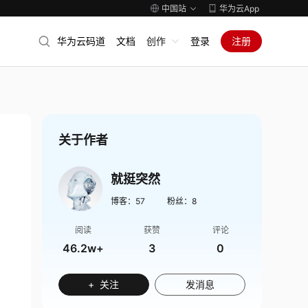
中国站
华为云App
华为云码道
文档
创作
登录
注册
关于作者
就挺突然
博客：
57
粉丝：
8
阅读
获赞
评论
46.2w+
3
0
+ 关注
发消息