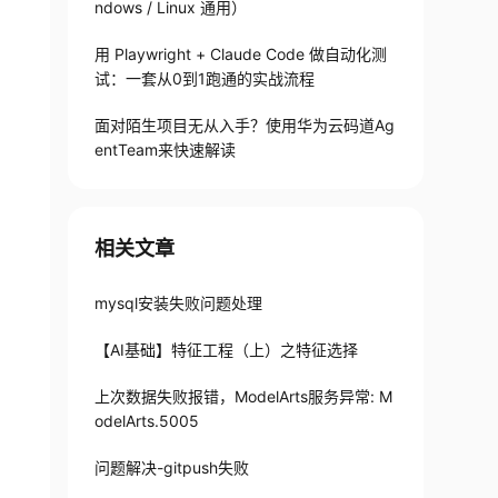
ndows / Linux 通用）
is_time_series"},"required":true}

用 Playwright + Claude Code 做自动化测
text":"自动解析","value":"\\None"},"timestamp(D)
试：一套从0到1跑通的实战流程
time_series"}}

面对陌生项目无从入手？使用华为云码道Ag
helpTip":"开启后执行时间较长","show":{"key":"is_tim
entTeam来快速解读
me_format': time_format, 'id_column': id_colu
tity, attrs=attrs) #@return {"variableType
相关文章
 # 采样10000行数据

mysql安装失败问题处理
":true,"asyncConfig":{"type":"dataset"},"hyp
rue,"label":"新数据实例名称","show":{"key":"new_da
【AI基础】特征工程（上）之特征选择
aframe=df) # 创建一个新的数据集实例health_new
上次数据失败报错，ModelArts服务异常: M
odelArts.5005
问题解决-gitpush失败