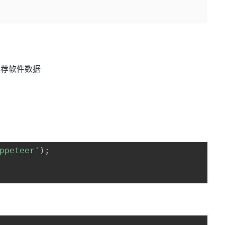
推荐软件数据
ppeteer'
)
;