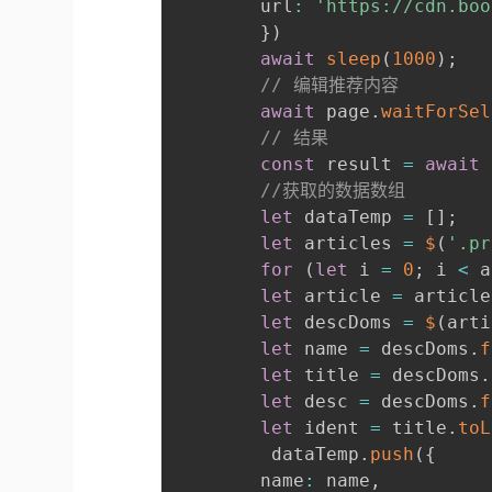
        url
:
'https://cdn.boo
}
)
await
sleep
(
1000
)
;
// 编辑推荐内容
await
 page
.
waitForSel
// 结果
const
 result 
=
await
 
//获取的数据数组
let
 dataTemp 
=
[
]
;
let
 articles 
=
$
(
'.pr
for
(
let
 i 
=
0
;
 i 
<
 a
let
 article 
=
 article
let
 descDoms 
=
$
(
arti
let
 name 
=
 descDoms
.
f
let
 title 
=
 descDoms
.
let
 desc 
=
 descDoms
.
f
let
 ident 
=
 title
.
toL
         dataTemp
.
push
(
{
        name
:
 name
,