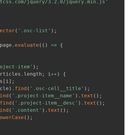
tcss.com/jquery/3.2.0/jquery.min.js'
ector
(
'.osc-list'
)
;
page
.
evaluate
(
(
)
=>
{
oject-item'
)
;
rticles
.
length
;
 i
++
)
{
s
[
i
]
;
cle
)
.
find
(
'.osc-cell__title'
)
;
ind
(
'.project-item__name'
)
.
text
(
)
;
find
(
'.project-item__desc'
)
.
text
(
)
;
ind
(
'.content'
)
.
text
(
)
;
owerCase
(
)
;