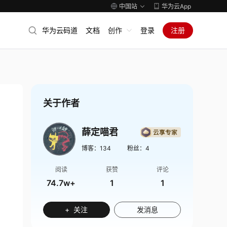
中国站
华为云App
华为云码道
文档
创作
登录
注册
关于作者
薛定喵君
博客：
134
粉丝：
4
阅读
获赞
评论
74.7w+
1
1
+ 关注
发消息