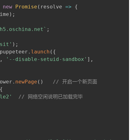
new
Promise
(
resolve
=>
{
ime
)
;
h5.oschina.net
`
;
sit'
)
;
puppeteer
.
launch
(
{
,
'--disable-setuid-sandbox'
]
,
ower
.
newPage
(
)
// 开启一个新页面
{
le2'
// 网络空闲说明已加载完毕