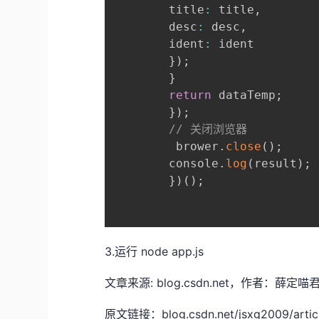
        title
:
 title
,
        desc
:
 desc
,
        ident
:
 ident

}
)
;
}
return
 dataTemp
;
}
)
;
// 关闭浏览器
         brower
.
close
(
)
;
        console
.
log
(
result
)
;
}
)
(
)
;
3.运行 node app.js
文章来源: blog.csdn.net，作者
原文链接：blog.csdn.net/jsxg2009/articl