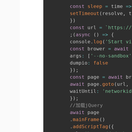
const
sleep
=
time
=>
setTimeout
(
resolve
,
 t
}
)
const
 url 
=
`
https://
;
(
async
(
)
=>
{
        console
.
log
(
'Start vi
const
 brower 
=
await
 
        args
:
[
'--no-sandbox'
        dumpio
:
false
}
)
;
const
 page 
=
await
 br
await
 page
.
goto
(
url
,
        waitUntil
:
'networkid
}
)
;
//加载jQuery
await
 page

.
mainFrame
(
)
.
addScriptTag
(
{