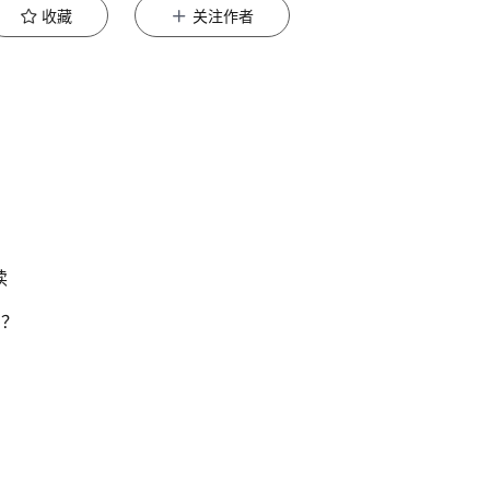
收藏
关注作者
读
吗？