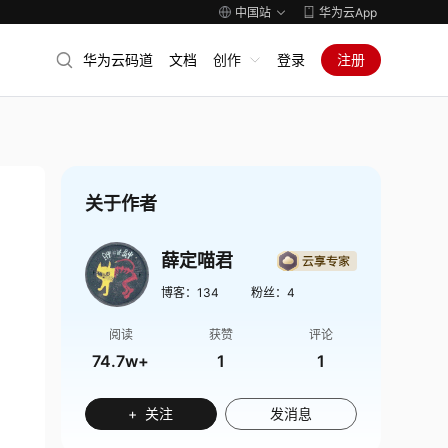
中国站
华为云App
华为云码道
文档
创作
登录
注册
关于作者
薛定喵君
博客：
134
粉丝：
4
阅读
获赞
评论
74.7w+
1
1
+ 关注
发消息