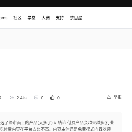
rams
社区
学堂
大赛
支持
茶思屋
举报
5
2.4k+
0
0
选了些市面上的产品(太多了) # 结论 付费产品会越来越多(行业
虫吃付费内容在平台占比不高。内容主体还是免费模式内容欢迎