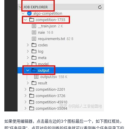
我
注
的
开
的
Programs
发
支
者
持
学
我
堂
的
我
我
技
的
的
我
术
云
课
的
我
支
声
程
认
的
我
如果使用编辑器，点击最左边的3个图标最后一个，如下图红框处，
即“任务目录”，点开对应的训练的任务就可以看到每个任务目录下的