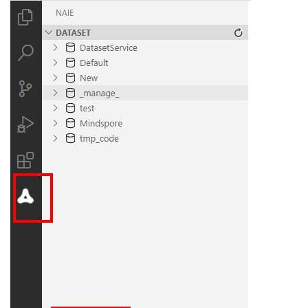
者
我
的
我
博
的
我
客
论
的
我
坛
圈
的
我
子
直
的
我
我
播
活
的
我
动
关
的