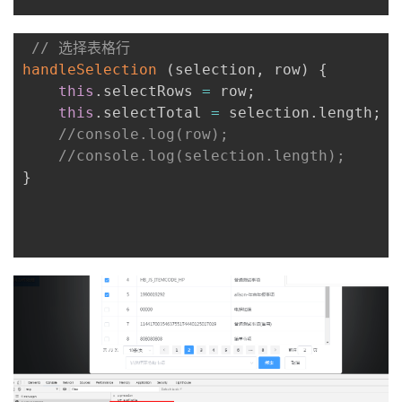
我
注
的
开
// 选择表格行
的
Programs
发
handleSelection
(
selection
,
 row
)
{
this
.
selectRows 
=
 row
;
支
者
this
.
selectTotal 
=
 selection
.
length
;
//console.log(row);
持
学
//console.log(selection.length);
}
我
堂
的
我
我
技
的
的
我
术
云
课
的
我
支
声
程
认
的
我