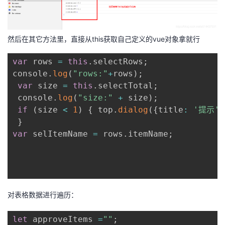
持
建
证
实
的
议
验
收
然后在其它方法里，直接从this获取自己定义的vue对象拿就行
藏
var
 rows 
=
this
.
selectRows
;
console
.
log
(
"rows:"
+
rows
)
;
var
 size 
=
this
.
selectTotal
;
 console
.
log
(
"size:"
+
 size
)
;
if
(
size 
<
1
)
{
 top
.
dialog
(
{
title
:
'提示'
,
}
var
 selItemName 
=
 rows
.
itemName
;
对表格数据进行遍历：
let
 approveItems 
=
""
;