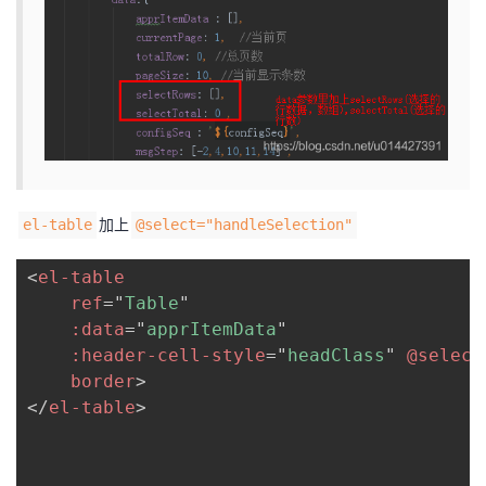
者
我
的
我
博
的
我
加上
el-table
@select="handleSelection"
客
论
的
我
<
el-table
坛
圈
的
我
ref
=
"
Table
"
:data
=
"
apprItemData
"
子
直
的
我
:header-cell-style
=
"
headClass
"
@select
border
>
我
播
活
的
</
el-table
>
我
动
关
的