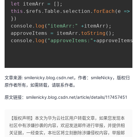
let
 itemArr 
=
[
]
;
this
.
$refs
.
Table
.
selection
.
forEach
(
e
=>
{
}
)
 console
.
log
(
"itemArr:"
+
itemArr
)
;
 approveItems 
=
 itemArr
.
toString
(
)
;
 console
.
log
(
"approveItems:"
+
approveItems
)
文章来源: smilenicky.blog.csdn.net，作者：smileNicky，版权归
原作者所有，如需转载，请联系作者。
原文链接：smilenicky.blog.csdn.net/article/details/117457451
【版权声明】本文为华为云社区用户转载文章，如果您发现本
社区中有涉嫌抄袭的内容，欢迎发送邮件进行举报，并提供相
关证据，一经查实，本社区将立刻删除涉嫌侵权内容，举报邮