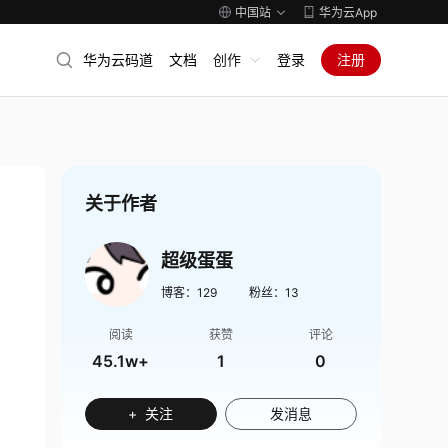
中国站
华为云App
华为云码道
文档
创作
登录
注册
关于作者
超级蛋蛋
博客：
129
粉丝：
13
阅读
获赞
评论
45.1w+
1
0
+ 关注
发消息