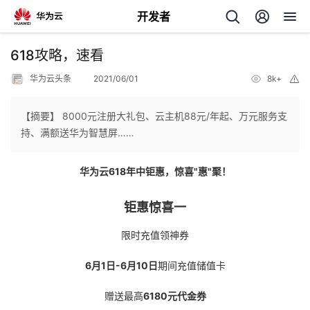
开发者
返
618攻略，速看
回
华为云头条
2021/06/01
8k+
举
报
【摘要】 8000元注册大礼包、云主机88元/年起、万元服务支
持、满额送华为智慧屏……
个
华为云618年中钜惠，惊喜"惠"聚！
我
人
钜惠惊喜一
的
主
限时充值领神券
开
6月1日-6月10日
期间充值储值卡
页
赠送最高
6180元代金券
发