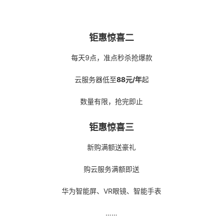
者
钜惠惊喜二
我
每天9点，准点秒杀抢爆款
的
我
云服务器低至
88元/年
起
博
的
我
数量有限，抢完即止
客
论
的
我
钜惠惊喜三
坛
圈
的
我
新购满额送豪礼
子
直
的
我
购云服务满额即送
我
播
活
的
华为智能屏、VR眼镜、智能手表
我
动
关
的
……