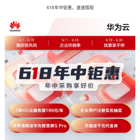
我
注
的
开
618年中钜惠，速速围观
的
Programs
发
支
者
持
学
我
堂
的
我
我
技
的
的
我
术
云
课
的
我
支
声
程
认
的
我