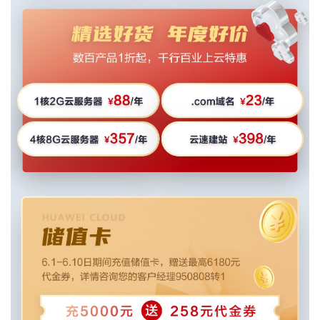
持
建
证
实
的
议
验
收
藏